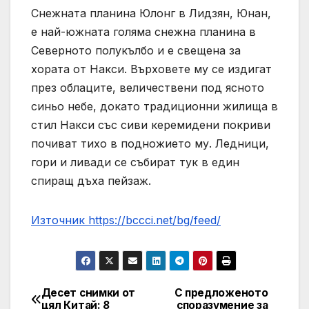
Снежната планина Юлонг в Лидзян, Юнан,
е най-южната голяма снежна планина в
Северното полукълбо и е свещена за
хората от Накси. Върховете му се издигат
през облаците, величествени под ясното
синьо небе, докато традиционни жилища в
стил Накси със сиви керемидени покриви
почиват тихо в подножието му. Ледници,
гори и ливади се събират тук в един
спиращ дъха пейзаж.
Източник https://bccci.net/bg/feed/
Десет снимки от
С предложеното
Post
цял ​​Китай: 8
споразумение за