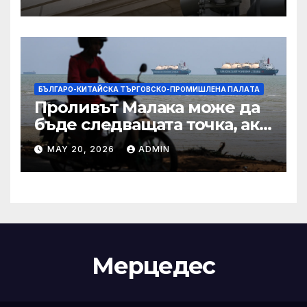
сделката за съдебно дело с
IRS
БЪЛГАРО-КИТАЙСКА ТЪРГОВСКО-ПРОМИШЛЕНА ПАЛAТА
Проливът Малака може да
бъде следващата точка, ако
Азия не внимава
MAY 20, 2026
ADMIN
Мерцедес