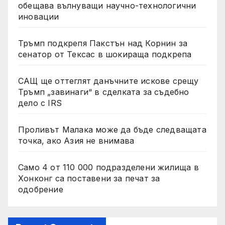
обещава вълнуващи научно-технологични
иновации
Тръмп подкрепя Пакстън над Корнин за
сенатор от Тексас в шокираща подкрепа
САЩ ще оттеглят данъчните искове срещу
Тръмп „завинаги“ в сделката за съдебно
дело с IRS
Проливът Малака може да бъде следващата
точка, ако Азия не внимава
Само 4 от 110 000 подразделени жилища в
Хонконг са поставени за печат за
одобрение