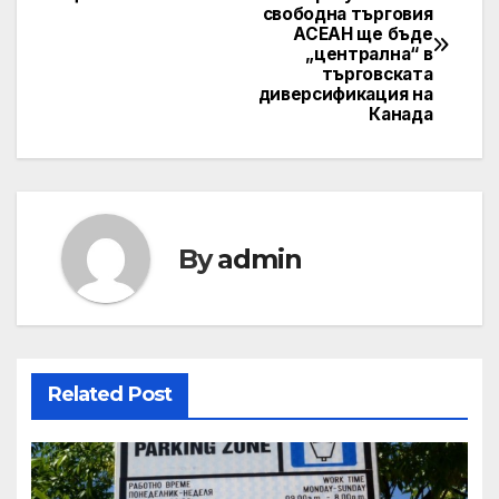
свободна търговия
navigation
АСЕАН ще бъде
„централна“ в
търговската
диверсификация на
Канада
By
admin
Related Post