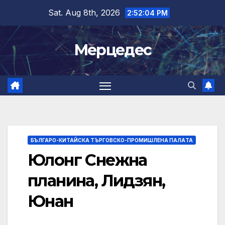
Skip
Sat. Aug 8th, 2026
2:52:05 PM
to
content
Мерцедес
БЪЛГАРО-КИТАЙСКА ТЪРГОВСКО-ПРОМИШЛЕНА ПАЛAТА
Юлонг Снежна
планина, Лидзян,
Юнан