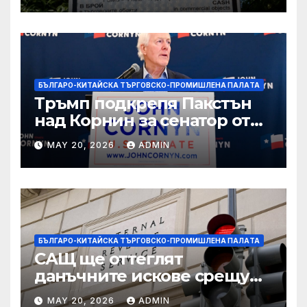
БЪЛГАРО-КИТАЙСКА ТЪРГОВСКО-ПРОМИШЛЕНА ПАЛAТА
Тръмп подкрепя Пакстън
над Корнин за сенатор от
Тексас в шокираща
MAY 20, 2026
ADMIN
подкрепа
БЪЛГАРО-КИТАЙСКА ТЪРГОВСКО-ПРОМИШЛЕНА ПАЛAТА
САЩ ще оттеглят
данъчните искове срещу
Тръмп „завинаги“ в
MAY 20, 2026
ADMIN