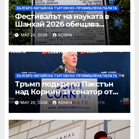
БЪЛГАРО-КИТАЙСКА ТЪРГОВСКО-ПРОМИШЛЕНА ПАЛAТА
Фестивалът на науката в
Шанхай 2026 обещава
вълнуващи научно-
MAY 20, 2026
ADMIN
технологични иновации
БЪЛГАРО-КИТАЙСКА ТЪРГОВСКО-ПРОМИШЛЕНА ПАЛAТА
Тръмп подкрепя Пакстън
над Корнин за сенатор от
Тексас в шокираща
MAY 20, 2026
ADMIN
подкрепа