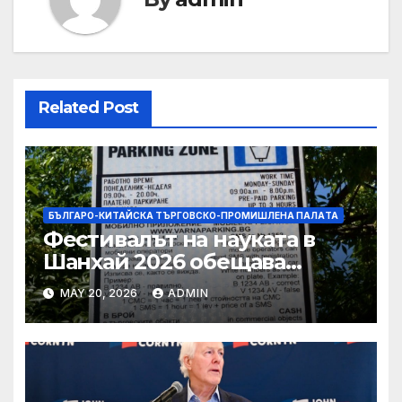
Related Post
БЪЛГАРО-КИТАЙСКА ТЪРГОВСКО-ПРОМИШЛЕНА ПАЛAТА
Фестивалът на науката в
Шанхай 2026 обещава
вълнуващи научно-
MAY 20, 2026
ADMIN
технологични иновации