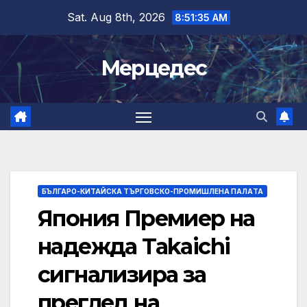
Skip
Sat. Aug 8th, 2026
8:51:35 AM
to
content
Мерцедес
БЪЛГАРО-КИТАЙСКА ТЪРГОВСКО-ПРОМИШЛЕНА ПАЛAТА
Япония Премиер на
надежда Takaichi
сигнализира за
преглед на