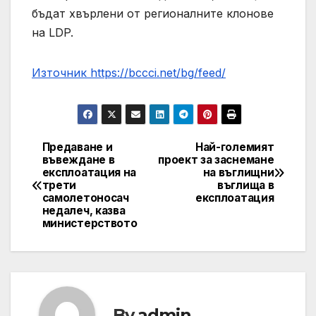
бъдат хвърлени от регионалните клонове
на LDP.
Източник https://bccci.net/bg/feed/
Предаване и
Най-големият
Post
въвеждане в
проект за заснемане
експлоатация на
на въглищни
navigation
трети
въглища в
самолетоносач
експлоатация
недалеч, казва
министерството
By
admin