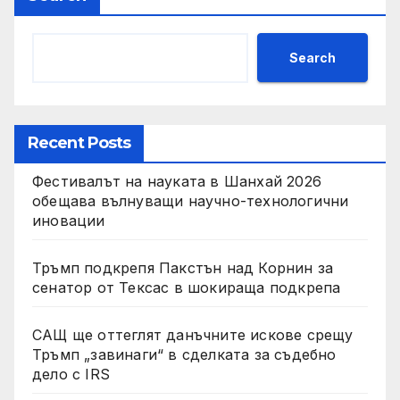
Search
Recent Posts
Фестивалът на науката в Шанхай 2026
обещава вълнуващи научно-технологични
иновации
Тръмп подкрепя Пакстън над Корнин за
сенатор от Тексас в шокираща подкрепа
САЩ ще оттеглят данъчните искове срещу
Тръмп „завинаги“ в сделката за съдебно
дело с IRS