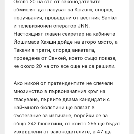
Около 30 на сто от законодателите
обмислят да гласуват за Koizumi, според
проучвания, проведени от вестник Sankei
и телевизионен оператор JNN.
Настоящият главен секретар на кабинета
Йошимаса Хаяши дойде на второ място, а
Такачи е трети, според анкетата,
проведена от Санкей, което също показа,
че около 20 на сто все още не са решили.
Ако никой от претендентите не спечели
мнозинство в първоначалния кръг на
гласуване, първите двама кандидати с
най-много бюлетини ще влязат в
състезание за изтичане, борейки се за
общо 342 бюлетини, от които 295 ще бъдат
изхвърлени от законодателите, а 47 ще