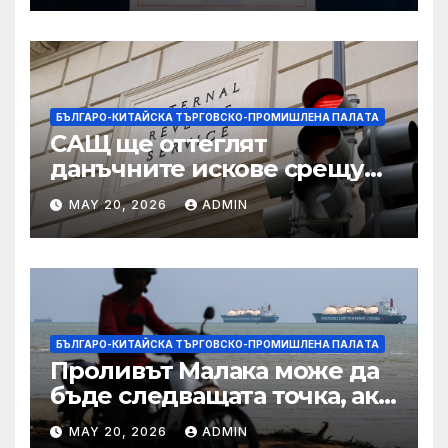
БЪЛГАРО-КИТАЙСКА ТЪРГОВСКО-ПРОМИШЛЕНА ПАЛAТА
САЩ ще оттеглят
данъчните искове срещу
Тръмп „завинаги“ в
MAY 20, 2026
ADMIN
сделката за съдебно дело с
IRS
БЪЛГАРО-КИТАЙСКА ТЪРГОВСКО-ПРОМИШЛЕНА ПАЛAТА
Проливът Малака може да
бъде следващата точка, ако
Азия не внимава
MAY 20, 2026
ADMIN