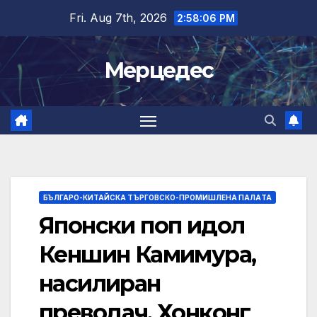
Skip
Fri. Aug 7th, 2026
2:58:06 PM
to
content
Мерцедес
БЪЛГАРО-КИТАЙСКА ТЪРГОВСКО-ПРОМИШЛЕНА ПАЛAТА
Японски поп идол
Кеншин Камимура,
насилиран
преводач, Хонконг