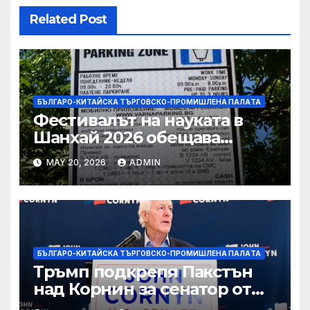
Related Post
БЪЛГАРО-КИТАЙСКА ТЪРГОВСКО-ПРОМИШЛЕНА ПАЛAТА
Фестивалът на науката в
Шанхай 2026 обещава
вълнуващи научно-
MAY 20, 2026
ADMIN
технологични иновации
БЪЛГАРО-КИТАЙСКА ТЪРГОВСКО-ПРОМИШЛЕНА ПАЛAТА
Тръмп подкрепя Пакстън
над Корнин за сенатор от
Тексас в шокираща