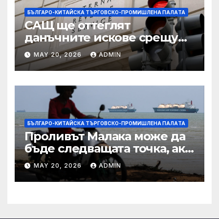
БЪЛГАРО-КИТАЙСКА ТЪРГОВСКО-ПРОМИШЛЕНА ПАЛAТА
САЩ ще оттеглят
данъчните искове срещу
Тръмп „завинаги“ в
MAY 20, 2026
ADMIN
сделката за съдебно дело с
IRS
БЪЛГАРО-КИТАЙСКА ТЪРГОВСКО-ПРОМИШЛЕНА ПАЛAТА
Проливът Малака може да
бъде следващата точка, ако
Азия не внимава
MAY 20, 2026
ADMIN