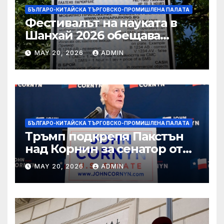
БЪЛГАРО-КИТАЙСКА ТЪРГОВСКО-ПРОМИШЛЕНА ПАЛAТА
Фестивалът на науката в
Шанхай 2026 обещава
вълнуващи научно-
MAY 20, 2026
ADMIN
технологични иновации
БЪЛГАРО-КИТАЙСКА ТЪРГОВСКО-ПРОМИШЛЕНА ПАЛAТА
Тръмп подкрепя Пакстън
над Корнин за сенатор от
Тексас в шокираща
MAY 20, 2026
ADMIN
подкрепа