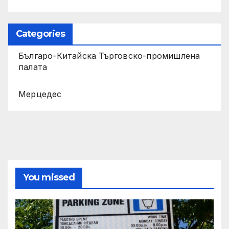
Categories
Българо-Китайска Търговско-промишлена
палaта
Мерцедес
You missed