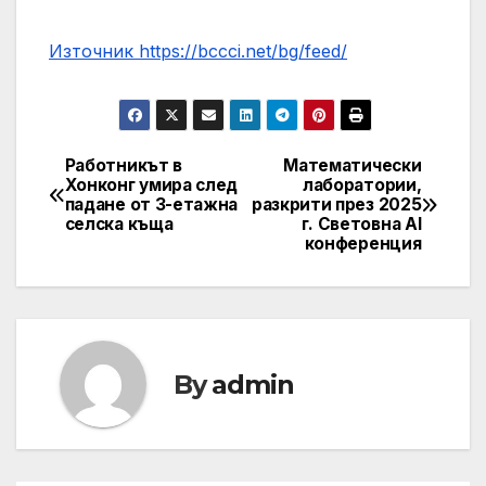
Източник https://bccci.net/bg/feed/
Работникът в
Математически
Post
Хонконг умира след
лаборатории,
падане от 3-етажна
разкрити през 2025
navigation
селска къща
г. Световна AI
конференция
By
admin