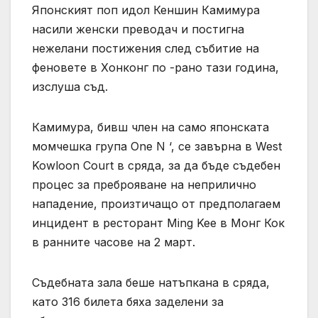
Японският поп идол Кеншин Камимура
насили женски преводач и постигна
нежелани постижения след събитие на
феновете в Хонконг по -рано тази година,
изслуша съд.
Камимура, бивш член на само японската
момчешка група One N ‘, се завърна в West
Kowloon Court в сряда, за да бъде съдебен
процес за преброяване на неприлично
нападение, произтичащо от предполагаем
инцидент в ресторант Ming Kee в Монг Кок
в ранните часове на 2 март.
Съдебната зала беше натъпкана в сряда,
като 316 билета бяха заделени за