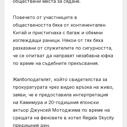
обществени места за сядане.
Повечето от участниците в
обществеността бяха от континентален
Китай и пристигнаха с багаж и обемни
изглеждащи раници. Някои от тях бяха
разказани от служителите по сигурността,
че се опитват да направят незабавна юфка
по време на съдебните прекъсвания.
Жалбоподателят, който свидетелства за
прокуратурата чрез видео връзка на живо,
заяви, че е предоставила интерпретация
на Камимура и 20-годишния японски
актьор Джунсей Мотоджима по време на
срещата на феновете в хотел Regala Skycity
предишния ден.