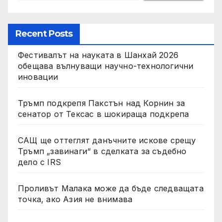
Recent Posts
Фестивалът на науката в Шанхай 2026
обещава вълнуващи научно-технологични
иновации
Тръмп подкрепя Пакстън над Корнин за
сенатор от Тексас в шокираща подкрепа
САЩ ще оттеглят данъчните искове срещу
Тръмп „завинаги“ в сделката за съдебно
дело с IRS
Проливът Малака може да бъде следващата
точка, ако Азия не внимава