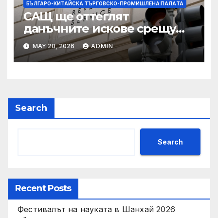
БЪЛГАРО-КИТАЙСКА ТЪРГОВСКО-ПРОМИШЛЕНА ПАЛAТА
САЩ ще оттеглят
данъчните искове срещу
Тръмп „завинаги“ в
MAY 20, 2026
ADMIN
сделката за съдебно дело с
IRS
Search
Search
Recent Posts
Фестивалът на науката в Шанхай 2026