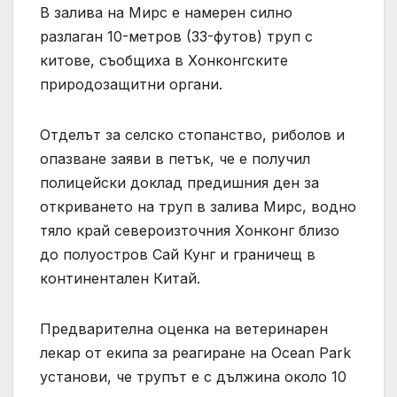
В залива на Мирс е намерен силно
разлаган 10-метров (33-футов) труп с
китове, съобщиха в Хонконгските
природозащитни органи.
Отделът за селско стопанство, риболов и
опазване заяви в петък, че е получил
полицейски доклад предишния ден за
откриването на труп в залива Мирс, водно
тяло край североизточния Хонконг близо
до полуостров Сай Кунг и граничещ в
континентален Китай.
Предварителна оценка на ветеринарен
лекар от екипа за реагиране на Ocean Park
установи, че трупът е с дължина около 10