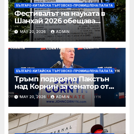
БЪЛГАРО-КИТАЙСКА ТЪРГОВСКО-ПРОМИШЛЕНА ПАЛAТА
Фестивалът на науката в
Шанхай 2026 обещава
вълнуващи научно-
MAY 20, 2026
ADMIN
технологични иновации
БЪЛГАРО-КИТАЙСКА ТЪРГОВСКО-ПРОМИШЛЕНА ПАЛAТА
Тръмп подкрепя Пакстън
над Корнин за сенатор от
Тексас в шокираща
MAY 20, 2026
ADMIN
подкрепа