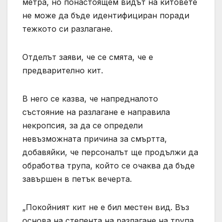
метра, но понастоящем видът на китовете
не може да бъде идентифициран поради
тежкото си разлагане.
Отделът заяви, че се смята, че е
предварително кит.
В него се казва, че напредналото
състояние на разлагане е направила
некропсия, за да се определи
невъзможната причина за смъртта,
добавяйки, че персоналът ще продължи да
обработва трупа, който се очаква да бъде
завършен в петък вечерта.
„Покойният кит не е бил местен вид. Въз
основа на степента на разлагане на трупа