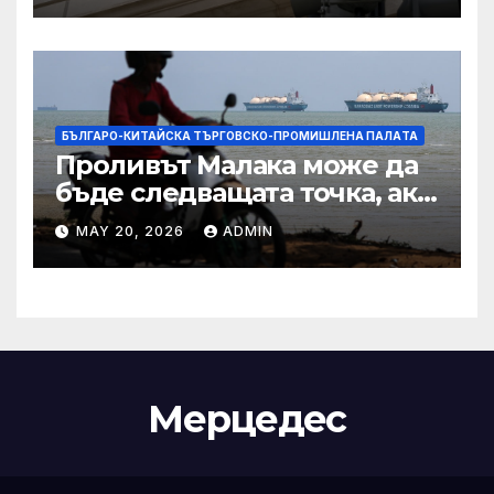
IRS
БЪЛГАРО-КИТАЙСКА ТЪРГОВСКО-ПРОМИШЛЕНА ПАЛAТА
Проливът Малака може да
бъде следващата точка, ако
Азия не внимава
MAY 20, 2026
ADMIN
Мерцедес