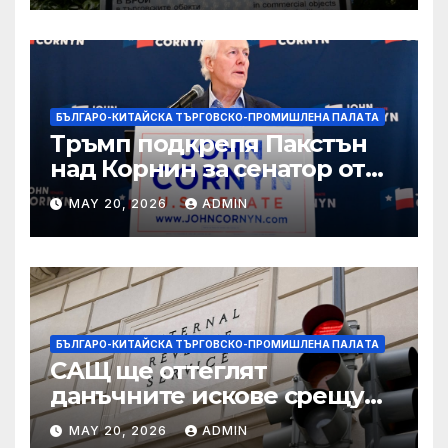
БЪЛГАРО-КИТАЙСКА ТЪРГОВСКО-ПРОМИШЛЕНА ПАЛAТА
Тръмп подкрепя Пакстън
над Корнин за сенатор от
Тексас в шокираща
MAY 20, 2026
ADMIN
подкрепа
БЪЛГАРО-КИТАЙСКА ТЪРГОВСКО-ПРОМИШЛЕНА ПАЛAТА
САЩ ще оттеглят
данъчните искове срещу
Тръмп „завинаги“ в
MAY 20, 2026
ADMIN
сделката за съдебно дело с