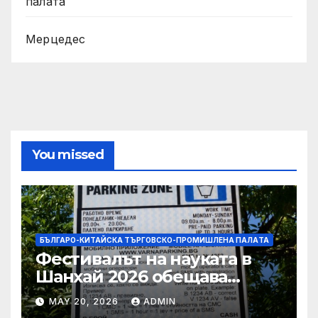
палaта
Мерцедес
You missed
БЪЛГАРО-КИТАЙСКА ТЪРГОВСКО-ПРОМИШЛЕНА ПАЛAТА
Фестивалът на науката в
Шанхай 2026 обещава
вълнуващи научно-
MAY 20, 2026
ADMIN
технологични иновации