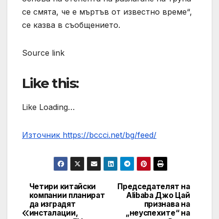
се смята, че е мъртъв от известно време“,
се казва в съобщението.
Source link
Like this:
Like Loading…
Източник https://bccci.net/bg/feed/
Четири китайски
Председателят на
Post
компании планират
Alibaba Джо Цай
да изградят
признава на
navigation
инсталации,
„неуспехите“ на