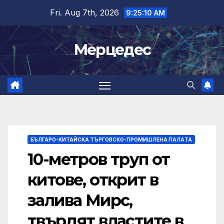
Skip
Fri. Aug 7th, 2026
9:25:11 AM
to
content
Мерцедес
БЪЛГАРО-КИТАЙСКА ТЪРГОВСКО-ПРОМИШЛЕНА ПАЛAТА
10-метров труп от
китове, открит в
залива Мирс,
твърдят властите в