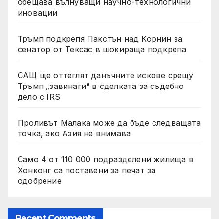
обещава вълнуващи научно-технологични
иновации
Тръмп подкрепя Пакстън над Корнин за
сенатор от Тексас в шокираща подкрепа
САЩ ще оттеглят данъчните искове срещу
Тръмп „завинаги“ в сделката за съдебно
дело с IRS
Проливът Малака може да бъде следващата
точка, ако Азия не внимава
Само 4 от 110 000 подразделени жилища в
Хонконг са поставени за печат за
одобрение
Recent Comments