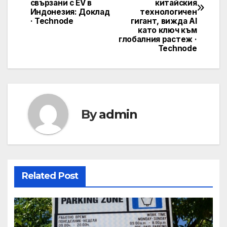
свързани с EV в
китайския
Индонезия: Доклад
технологичен
· Technode
гигант, вижда AI
като ключ към
глобалния растеж ·
Technode
By
admin
Related Post