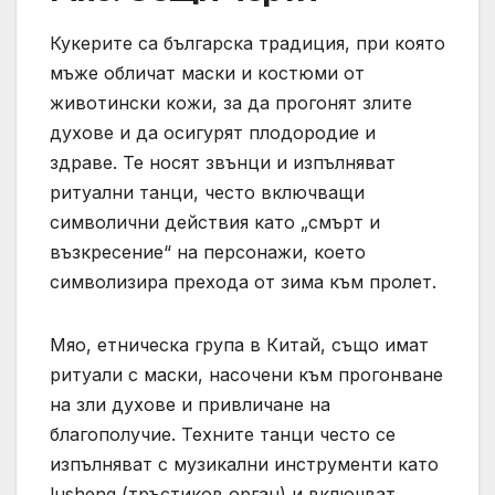
Кукерите са българска традиция, при която
мъже обличат маски и костюми от
животински кожи, за да прогонят злите
духове и да осигурят плодородие и
здраве. Те носят звънци и изпълняват
ритуални танци, често включващи
символични действия като „смърт и
възкресение“ на персонажи, което
символизира прехода от зима към пролет.
Мяо, етническа група в Китай, също имат
ритуали с маски, насочени към прогонване
на зли духове и привличане на
благополучие. Техните танци често се
изпълняват с музикални инструменти като
lusheng (тръстиков орган) и включват