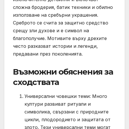
сложна бродерия, батик техники и обилно
използване на сребърни украшения.
Среброто се счита за защитно средство
срещу зли духове и е символ на
благополучие. Мотивите върху дрехите
често разказват истории и легенди,
предавани през поколенията.
Възможни обяснения за
сходствата
Универсални човешки теми: Много
култури развиват ритуали и
символика, свързани с природните
цикли, плодородието и защитата от
злото. Тези универсални теми могат