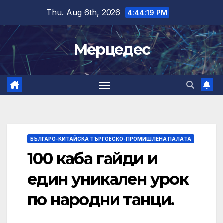
Skip
Thu. Aug 6th, 2026
4:44:19 PM
to
content
Мерцедес
БЪЛГАРО-КИТАЙСКА ТЪРГОВСКО-ПРОМИШЛЕНА ПАЛAТА
100 каба гайди и
един уникален урок
по народни танци.