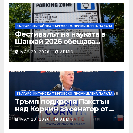
БЪЛГАРО-КИТАЙСКА ТЪРГОВСКО-ПРОМИШЛЕНА ПАЛAТА
Фестивалът на науката в
Шанхай 2026 обещава
вълнуващи научно-
MAY 20, 2026
ADMIN
технологични иновации
БЪЛГАРО-КИТАЙСКА ТЪРГОВСКО-ПРОМИШЛЕНА ПАЛAТА
Тръмп подкрепя Пакстън
над Корнин за сенатор от
Тексас в шокираща
MAY 20, 2026
ADMIN
подкрепа