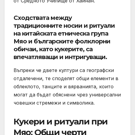
от Средното Училище от Хайнан.
Сходствата между
традиционните носии и ритуали
на китайската етническа група
Мяо и българските фолклорни
обичаи, като кукерите, са
впечатляващи и интригуващи.
Въпреки че двете култури са географски
отдалечени, те споделят общи елементи в
облеклото, танците и вярванията, които
могат да бъдат обяснени чрез универсални
човешки стремежи и символика.
Кукери и ритуали при
Мяо: Общи черти