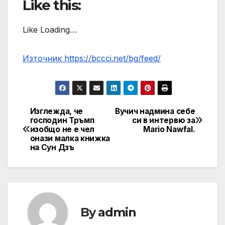
Like this:
Like Loading…
Източник https://bccci.net/bg/feed/
Изглежда, че
Вучич надмина себе
Post
господин Тръмп
си в интервю за
изобщо не е чел
Mario Nawfal.
navigation
онази малка книжка
на Сун Дзъ
By
admin