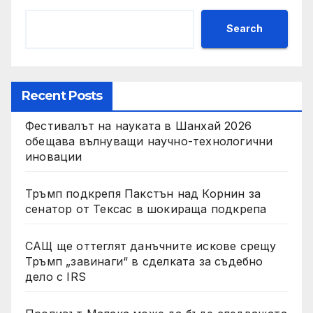
Search
Recent Posts
Фестивалът на науката в Шанхай 2026
обещава вълнуващи научно-технологични
иновации
Тръмп подкрепя Пакстън над Корнин за
сенатор от Тексас в шокираща подкрепа
САЩ ще оттеглят данъчните искове срещу
Тръмп „завинаги“ в сделката за съдебно
дело с IRS