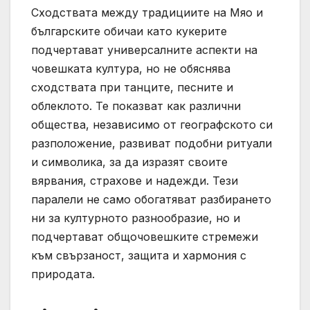
Сходствата между традициите на Мяо и
българските обичаи като кукерите
подчертават универсалните аспекти на
човешката култура, но не обяснява
сходствата при танците, песните и
облеклото. Те показват как различни
общества, независимо от географското си
разположение, развиват подобни ритуали
и символика, за да изразят своите
вярвания, страхове и надежди. Тези
паралели не само обогатяват разбирането
ни за културното разнообразие, но и
подчертават общочовешките стремежи
към свързаност, защита и хармония с
природата.