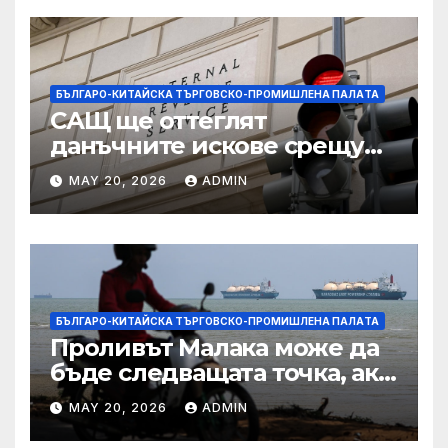
БЪЛГАРО-КИТАЙСКА ТЪРГОВСКО-ПРОМИШЛЕНА ПАЛAТА
САЩ ще оттеглят
данъчните искове срещу
Тръмп „завинаги“ в
MAY 20, 2026
ADMIN
сделката за съдебно дело с
IRS
БЪЛГАРО-КИТАЙСКА ТЪРГОВСКО-ПРОМИШЛЕНА ПАЛAТА
Проливът Малака може да
бъде следващата точка, ако
Азия не внимава
MAY 20, 2026
ADMIN