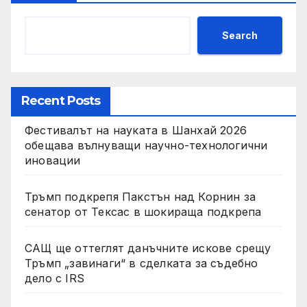
Search
Recent Posts
Фестивалът на науката в Шанхай 2026
обещава вълнуващи научно-технологични
иновации
Тръмп подкрепя Пакстън над Корнин за
сенатор от Тексас в шокираща подкрепа
САЩ ще оттеглят данъчните искове срещу
Тръмп „завинаги“ в сделката за съдебно
дело с IRS