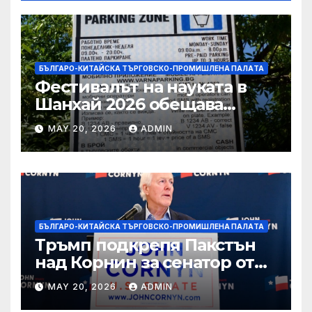
БЪЛГАРО-КИТАЙСКА ТЪРГОВСКО-ПРОМИШЛЕНА ПАЛAТА
Фестивалът на науката в
Шанхай 2026 обещава
вълнуващи научно-
MAY 20, 2026
ADMIN
технологични иновации
БЪЛГАРО-КИТАЙСКА ТЪРГОВСКО-ПРОМИШЛЕНА ПАЛAТА
Тръмп подкрепя Пакстън
над Корнин за сенатор от
Тексас в шокираща
MAY 20, 2026
ADMIN
подкрепа