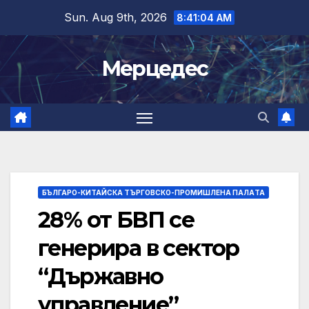
Skip
Sun. Aug 9th, 2026
8:41:05 AM
to
content
Мерцедес
БЪЛГАРО-КИТАЙСКА ТЪРГОВСКО-ПРОМИШЛЕНА ПАЛAТА
28% от БВП се
генерира в сектор
“Държавно
управление”