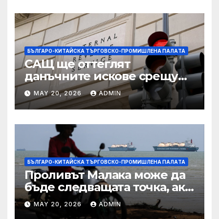
БЪЛГАРО-КИТАЙСКА ТЪРГОВСКО-ПРОМИШЛЕНА ПАЛAТА
САЩ ще оттеглят
данъчните искове срещу
Тръмп „завинаги“ в
MAY 20, 2026
ADMIN
сделката за съдебно дело с
IRS
БЪЛГАРО-КИТАЙСКА ТЪРГОВСКО-ПРОМИШЛЕНА ПАЛAТА
Проливът Малака може да
бъде следващата точка, ако
Азия не внимава
MAY 20, 2026
ADMIN