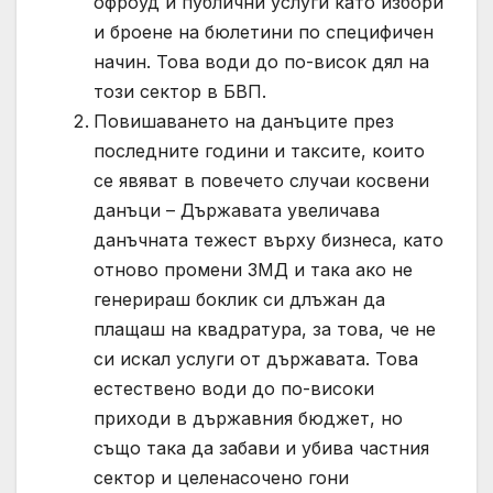
офроуд и публични услуги като избори
и броене на бюлетини по специфичен
начин. Това води до по-висок дял на
този сектор в БВП.
Повишаването на данъците през
последните години и таксите, които
се явяват в повечето случаи косвени
данъци – Държавата увеличава
данъчната тежест върху бизнеса, като
отново промени ЗМД и така ако не
генерираш боклик си длъжан да
плащаш на квадратура, за това, че не
си искал услуги от държавата. Това
естествено води до по-високи
приходи в държавния бюджет, но
също така да забави и убива частния
сектор и целенасочено гони