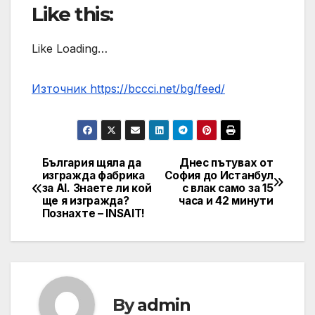
Like this:
Like Loading…
Източник https://bccci.net/bg/feed/
България щяла да
Днес пътувах от
Post
изгражда фабрика
София до Истанбул
за AI. Знаете ли кой
с влак само за 15
navigation
ще я изгражда?
часа и 42 минути
Познахте – INSAIT!
By
admin