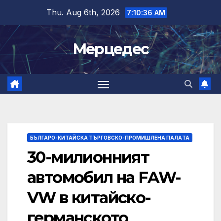
Skip
Thu. Aug 6th, 2026
7:10:36 AM
to
content
Мерцедес
БЪЛГАРО-КИТАЙСКА ТЪРГОВСКО-ПРОМИШЛЕНА ПАЛAТА
30-милионният
автомобил на FAW-
VW в китайско-
германското