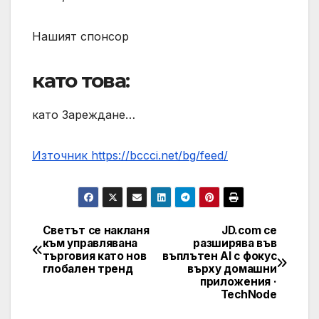
Нашият спонсор
като това:
като Зареждане…
Източник https://bccci.net/bg/feed/
Светът се накланя
JD.com се
Post
към управлявана
разширява във
търговия като нов
въплътен AI с фокус
navigation
глобален тренд
върху домашни
приложения ·
TechNode