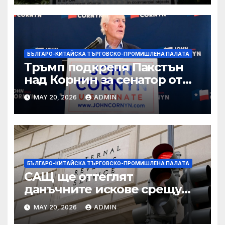
БЪЛГАРО-КИТАЙСКА ТЪРГОВСКО-ПРОМИШЛЕНА ПАЛAТА
Тръмп подкрепя Пакстън
над Корнин за сенатор от
Тексас в шокираща
MAY 20, 2026
ADMIN
подкрепа
БЪЛГАРО-КИТАЙСКА ТЪРГОВСКО-ПРОМИШЛЕНА ПАЛAТА
САЩ ще оттеглят
данъчните искове срещу
Тръмп „завинаги“ в
MAY 20, 2026
ADMIN
сделката за съдебно дело с