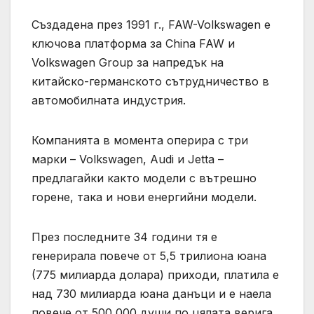
Създадена през 1991 г., FAW-Volkswagen е
ключова платформа за China FAW и
Volkswagen Group за напредък на
китайско-германското сътрудничество в
автомобилната индустрия.
Компанията в момента оперира с три
марки – Volkswagen, Audi и Jetta –
предлагайки както модели с вътрешно
горене, така и нови енергийни модели.
През последните 34 години тя е
генерирала повече от 5,5 трилиона юана
(775 милиарда долара) приходи, платила е
над 730 милиарда юана данъци и е наела
повече от 500 000 души по цялата верига