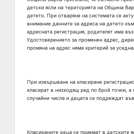
детски ясли на територията на Община Вар
детето. При отваряне на системата се акту
внимание данните за адреса на детето към 
адресната регистрация, родителят има въз
Удостоверението за променен адрес, дире
промяна на адрес няма критерий за уседна
При извършване на класиране регистрацио
класират в низходящ ред по брой точки, а 
случайни числа и децата се подреждат във
Класираните деца се приемат в детските яс