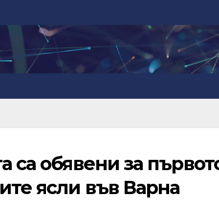
а са обявени за първот
ите ясли във Варна