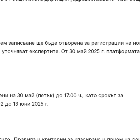
ием записване ще бъде отворена за регистрации на но
 уточняват експертите. От 30 май 2025 г. платформат
и на 30 май (петък) до 17:00 ч., като срокът за
2 до 13 юни 2025 г.
ите „Правила и критерии за класиране и прием на де