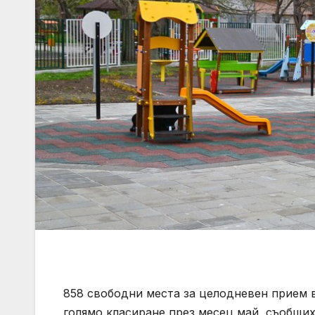
858 свободни места за целодневен прием в
голямо класиране през месец май, съобщи