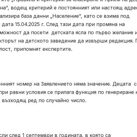
на“, водещ критерий е постоянният или настоящ адре
ализира база данни „Население“, като се взима под
дата 15.04.2025 г. След тази дата при промяна на
можност да посети детската ясла по първо желание и
кторът на детското заведение да извърши редакция. 
лост, припомнят експертите.
нният номер на Заявлението няма значение. Децата с
при равни условия се прилага функция по генериране 
 възходящ ред по случайно число.
ли след 1 септември в годината, в която са