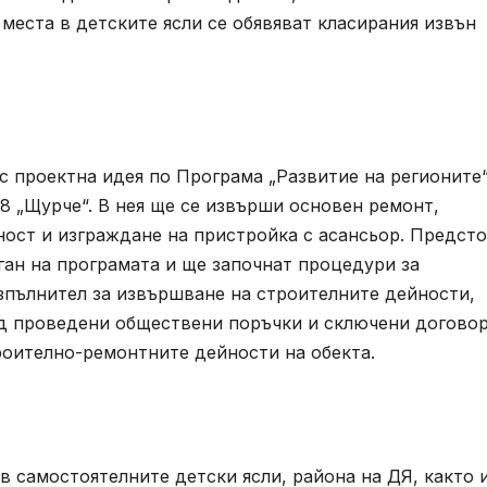
места в детските ясли се обявяват класирания извън
с проектна идея по Програма „Развитие на регионите
№8 „Щурче“. В нея ще се извърши основен ремонт,
ност и изграждане на пристройка с асансьор. Предст
ган на програмата и ще започнат процедури за
зпълнител за извършване на строителните дейности,
ед проведени обществени поръчки и сключени договор
троително-ремонтните дейности на обекта.
 самостоятелните детски ясли, района на ДЯ, както 