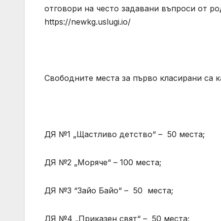
отговори на често задавани въпроси от род
https://newkg.uslugi.io/
Свободните места за първо класирани са к
ДЯ №1 „Щастливо детство“ – 50 места;
ДЯ №2 „Моряче“ – 100 места;
ДЯ №3 “Зайо Байо“ – 50 места;
ДЯ №4 „Приказен свят“ – 50 места;