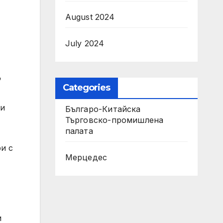
August 2024
July 2024
“
Categories
ои
Българо-Китайска
Търговско-промишлена
палaта
и с
Мерцедес
и