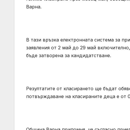
Варна.
В тази връзка електронната система за пр
заявления от 2 май до 29 май включително,
бъде затворена за кандидатстване.
Резултатите от класирането ще бъдат обявен
потвърждаване на класираните деца е от 0
Община Варна припомня, че съгласно приет