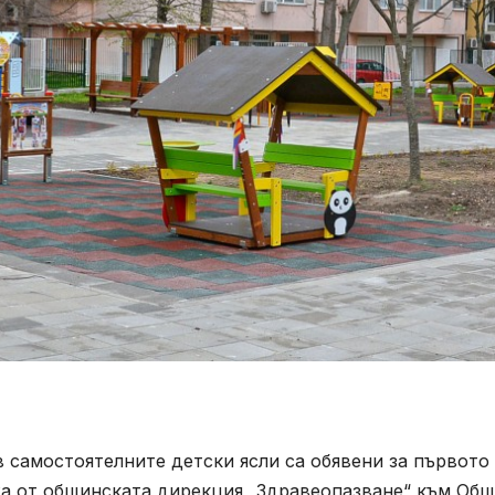
 самостоятелните детски ясли са обявени за първото
ха от общинската дирекция „Здравеопазване“ към Об