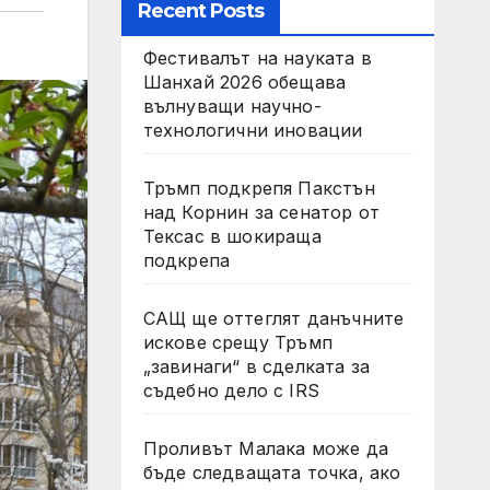
Recent Posts
Фестивалът на науката в
Шанхай 2026 обещава
вълнуващи научно-
технологични иновации
Тръмп подкрепя Пакстън
над Корнин за сенатор от
Тексас в шокираща
подкрепа
САЩ ще оттеглят данъчните
искове срещу Тръмп
„завинаги“ в сделката за
съдебно дело с IRS
Проливът Малака може да
бъде следващата точка, ако