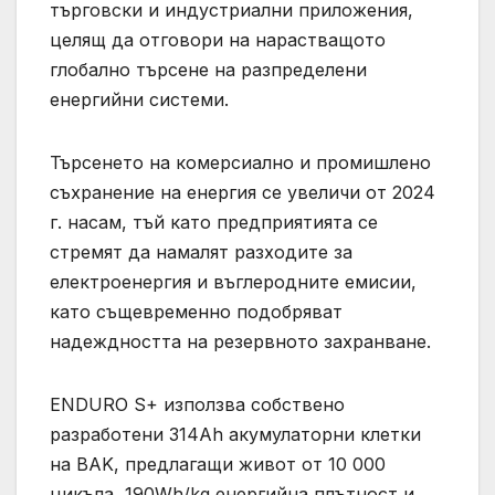
търговски и индустриални приложения,
целящ да отговори на нарастващото
глобално търсене на разпределени
енергийни системи.
Търсенето на комерсиално и промишлено
съхранение на енергия се увеличи от 2024
г. насам, тъй като предприятията се
стремят да намалят разходите за
електроенергия и въглеродните емисии,
като същевременно подобряват
надеждността на резервното захранване.
ENDURO S+ използва собствено
разработени 314Ah акумулаторни клетки
на BAK, предлагащи живот от 10 000
цикъла, 190Wh/kg енергийна плътност и