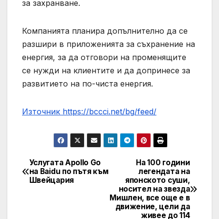
за захранване.
Компанията планира допълнително да се
разшири в приложенията за съхранение на
енергия, за да отговори на променящите
се нужди на клиентите и да допринесе за
развитието на по-чиста енергия.
Източник https://bccci.net/bg/feed/
Услугата Apollo Go
На 100 години
Post
на Baidu по пътя към
легендата на
Швейцария
японското суши,
navigation
носител на звезда
Мишлен, все още е в
движение, цели да
живее до 114