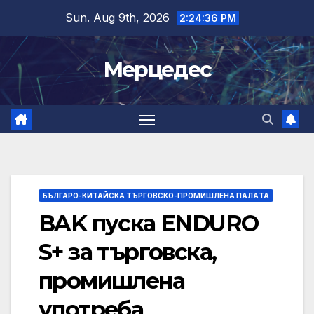
Skip
Sun. Aug 9th, 2026
2:24:37 PM
to
content
Мерцедес
БЪЛГАРО-КИТАЙСКА ТЪРГОВСКО-ПРОМИШЛЕНА ПАЛAТА
BAK пуска ENDURO
S+ за търговска,
промишлена
употреба