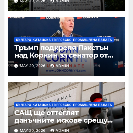
MAY 20, 2026
ADMIN
технологични иновации
БЪЛГАРО-КИТАЙСКА ТЪРГОВСКО-ПРОМИШЛЕНА ПАЛAТА
Тръмп подкрепя Пакстън
над Корнин за сенатор от
Тексас в шокираща
MAY 20, 2026
ADMIN
подкрепа
БЪЛГАРО-КИТАЙСКА ТЪРГОВСКО-ПРОМИШЛЕНА ПАЛAТА
САЩ ще оттеглят
данъчните искове срещу
Тръмп „завинаги“ в
MAY 20, 2026
ADMIN