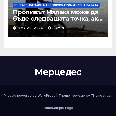
БЪЛГАРО-КИТАЙСКА ТЪРГОВСКО-ПРОМИШЛЕНА ПАЛAТА
Проливът Малака може да
бъде следващата точка, ако
Азия не внимава
MAY 20, 2026
ADMIN
Мерцедес
Proudly powered by WordPress
|
Theme:
Newsup
by
Themeansar
.
Home
Sample Page