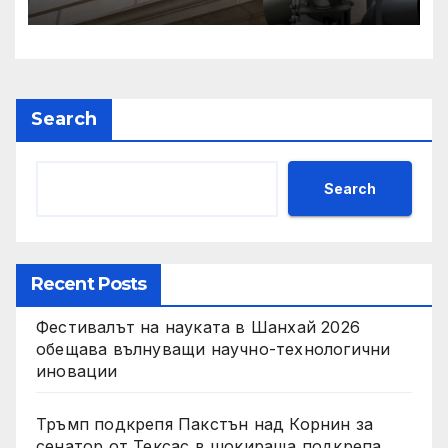
сделката за съдебно дело с
IRS
Search
Search
Recent Posts
Фестивалът на науката в Шанхай 2026
обещава вълнуващи научно-технологични
иновации
Тръмп подкрепя Пакстън над Корнин за
сенатор от Тексас в шокираща подкрепа