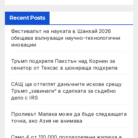
Recent Posts
Фестивалът на науката в Шанхай 2026
обещава вълнуващи научно-технологични
иновации
Тръмп подкрепя Пакстън над Корнин за
сенатор от Тексас в шокираща подкрепа
САЩ ще оттеглят данъчните искове срещу
Тръмп „завинаги“ в сделката за съдебно
дело с IRS
Проливът Малака може да бъде следващата
точка, ако Азия не внимава
Само 4 от 110 000 подразделени жилища в