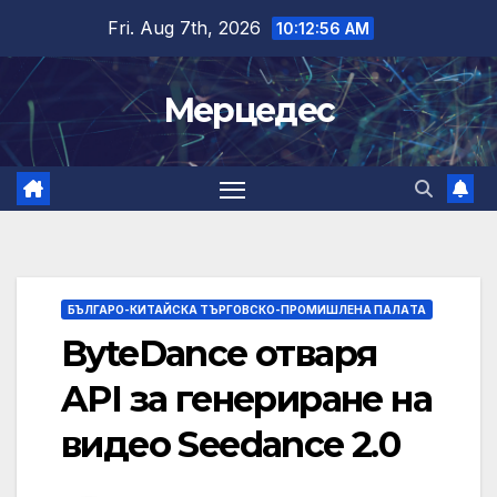
Skip
Fri. Aug 7th, 2026
10:12:56 AM
to
content
Мерцедес
БЪЛГАРО-КИТАЙСКА ТЪРГОВСКО-ПРОМИШЛЕНА ПАЛAТА
ByteDance отваря
API за генериране на
видео Seedance 2.0