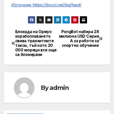
Източник https://bccci.net/bg/feed/
Блокада на Ормуз:
PongBot набира 28
Post
корабоплаването
милиона USD Серия
свива транзитните
А за роботи за
navigation
такси, тъй като 20
спортно обучение
000 моряци все още
са блокирани
By
admin