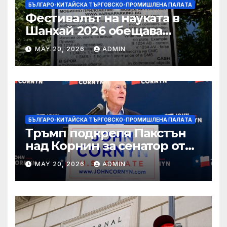
БЪЛГАРО-КИТАЙСКА ТЪРГОВСКО-ПРОМИШЛЕНА ПАЛAТА
Фестивалът на науката в
Шанхай 2026 обещава
вълнуващи научно-
MAY 20, 2026
ADMIN
технологични иновации
БЪЛГАРО-КИТАЙСКА ТЪРГОВСКО-ПРОМИШЛЕНА ПАЛAТА
Тръмп подкрепя Пакстън
над Корнин за сенатор от
Тексас в шокираща
MAY 20, 2026
ADMIN
подкрепа