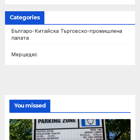
Categories
Българо-Китайска Търговско-промишлена
палaта
Мерцедес
You missed