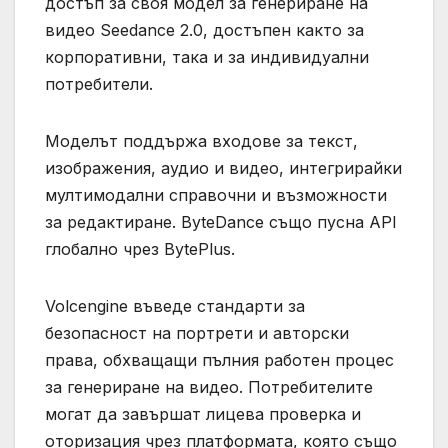
достъп за своя модел за генериране на
видео Seedance 2.0, достъпен както за
корпоративни, така и за индивидуални
потребители.
Моделът поддържа входове за текст,
изображения, аудио и видео, интегрирайки
мултимодални справочни и възможности
за редактиране. ByteDance също пусна API
глобално чрез BytePlus.
Volcengine въведе стандарти за
безопасност на портрети и авторски
права, обхващащи пълния работен процес
за генериране на видео. Потребителите
могат да завършат лицева проверка и
оторизация чрез платформата, която също