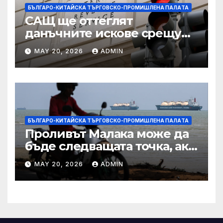
БЪЛГАРО-КИТАЙСКА ТЪРГОВСКО-ПРОМИШЛЕНА ПАЛAТА
САЩ ще оттеглят
данъчните искове срещу
Тръмп „завинаги“ в
MAY 20, 2026
ADMIN
сделката за съдебно дело с
IRS
БЪЛГАРО-КИТАЙСКА ТЪРГОВСКО-ПРОМИШЛЕНА ПАЛAТА
Проливът Малака може да
бъде следващата точка, ако
Азия не внимава
MAY 20, 2026
ADMIN