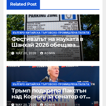
Related Post
БЪЛГАРО-КИТАЙСКА ТЪРГОВСКО-ПРОМИШЛЕНА ПАЛAТА
Фестивалът на науката в
Шанхай 2026 обещава
вълнуващи научно-
MAY 20, 2026
ADMIN
технологични иновации
БЪЛГАРО-КИТАЙСКА ТЪРГОВСКО-ПРОМИШЛЕНА ПАЛAТА
Тръмп подкрепя Пакстън
над Корнин за сенатор от
Тексас в шокираща
MAY 20, 2026
ADMIN