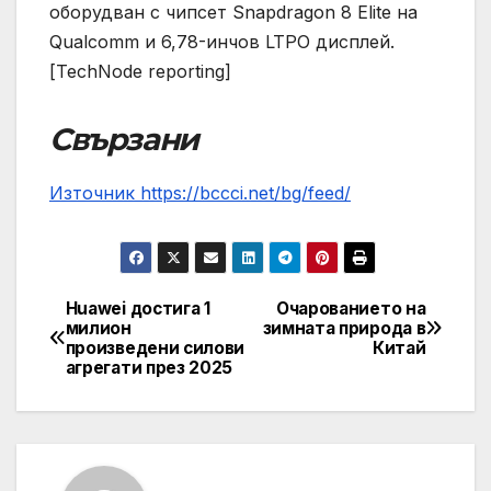
оборудван с чипсет Snapdragon 8 Elite на
Qualcomm и 6,78-инчов LTPO дисплей.
[TechNode reporting]
Свързани
Източник https://bccci.net/bg/feed/
Huawei достига 1
Очарованието на
Post
милион
зимната природа в
произведени силови
Китай
navigation
агрегати през 2025