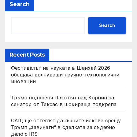
Search
Search
Recent Posts
Фестивалът на науката в Шанхай 2026
обещава вълнуващи научно-технологични
иновации
Тръмп подкрепя Пакстън над Корнин за
сенатор от Тексас в шокираща подкрепа
САЩ ще оттеглят данъчните искове срещу
Тръмп „завинаги“ в сделката за съдебно
дело с IRS