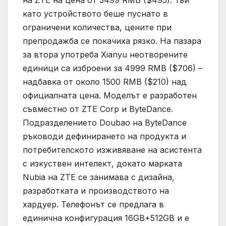
на ZTE на цена от 3499 RMB ($495). Тъй
като устройството беше пуснато в
ограничени количества, цените при
препродажба се покачиха рязко. На пазара
за втора употреба Xianyu неотворените
единици са изброени за 4999 RMB ($706) –
надбавка от около 1500 RMB ($210) над
официалната цена. Моделът е разработен
съвместно от ZTE Corp и ByteDance.
Подразделението Doubao на ByteDance
ръководи дефинирането на продукта и
потребителското изживяване на асистента
с изкуствен интелект, докато марката
Nubia на ZTE се занимава с дизайна,
разработката и производството на
хардуер. Телефонът се предлага в
единична конфигурация 16GB+512GB и е