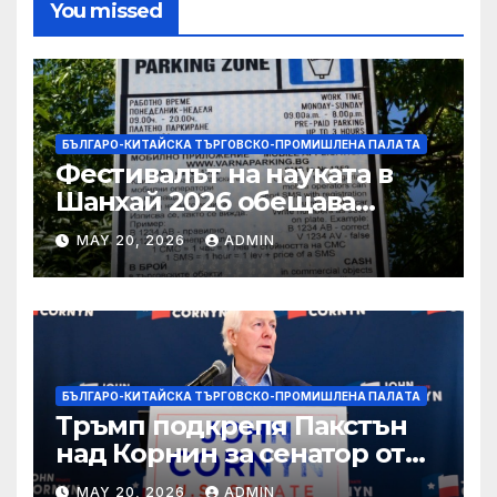
You missed
БЪЛГАРО-КИТАЙСКА ТЪРГОВСКО-ПРОМИШЛЕНА ПАЛAТА
Фестивалът на науката в
Шанхай 2026 обещава
вълнуващи научно-
MAY 20, 2026
ADMIN
технологични иновации
БЪЛГАРО-КИТАЙСКА ТЪРГОВСКО-ПРОМИШЛЕНА ПАЛAТА
Тръмп подкрепя Пакстън
над Корнин за сенатор от
Тексас в шокираща
MAY 20, 2026
ADMIN