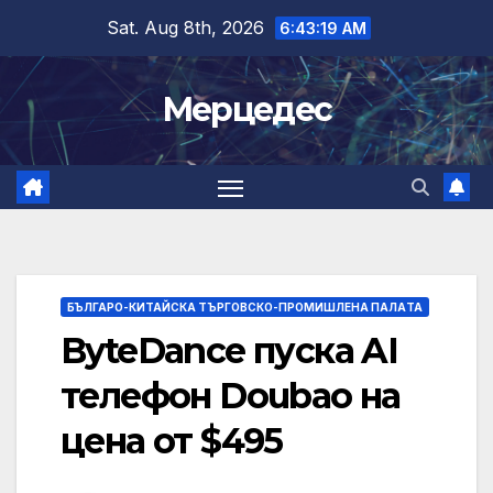
Skip
Sat. Aug 8th, 2026
6:43:20 AM
to
content
Мерцедес
БЪЛГАРО-КИТАЙСКА ТЪРГОВСКО-ПРОМИШЛЕНА ПАЛAТА
ByteDance пуска AI
телефон Doubao на
цена от $495