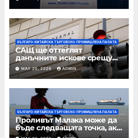
подкрепа
БЪЛГАРО-КИТАЙСКА ТЪРГОВСКО-ПРОМИШЛЕНА ПАЛAТА
САЩ ще оттеглят
данъчните искове срещу
Тръмп „завинаги“ в
MAY 20, 2026
ADMIN
сделката за съдебно дело с
IRS
БЪЛГАРО-КИТАЙСКА ТЪРГОВСКО-ПРОМИШЛЕНА ПАЛAТА
Проливът Малака може да
бъде следващата точка, ако
Азия не внимава