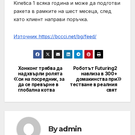
Kinetica 1 всяка година и може да подготви
ракета в рамките на шест месеца, след
като клиент направи поръчка.
Източник https://bccci.net/bg/feed/
Хонконг трябва да
Роботът Futuring2
Post
надхвърли ролята
навлиза в 300+
си на посредник, за
домакинства при
navigation
да се превърне в
тестване в реалния
глобална котва
свят
By
admin