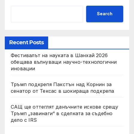
Search
Recent Posts
Фестивалът на науката в Шанхай 2026
обещава вълнуващи научно-технологични
иновации
Тръмп подкрепя Пакстън над Корнин за
сенатор от Тексас в шокираща подкрепа
САЩ ще оттеглят данъчните искове срещу
Тръмп „завинаги“ в сделката за съдебно
дело с IRS