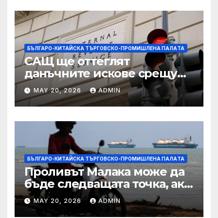
БЪЛГАРО-КИТАЙСКА ТЪРГОВСКО-ПРОМИШЛЕНА ПАЛAТА
САЩ ще оттеглят
данъчните искове срещу
Тръмп „завинаги“ в
MAY 20, 2026
ADMIN
сделката за съдебно дело с
IRS
БЪЛГАРО-КИТАЙСКА ТЪРГОВСКО-ПРОМИШЛЕНА ПАЛAТА
Проливът Малака може да
бъде следващата точка, ако
Азия не внимава
MAY 20, 2026
ADMIN