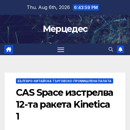
Skip
Thu. Aug 6th, 2026
6:44:00 PM
to
content
Мерцедес
БЪЛГАРО-КИТАЙСКА ТЪРГОВСКО-ПРОМИШЛЕНА ПАЛAТА
CAS Space изстрелва
12-та ракета Kinetica
1