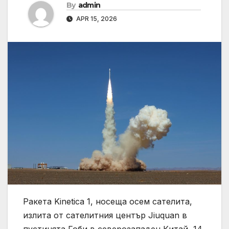
By
admin
APR 15, 2026
Ракета Kinetica 1, носеща осем сателита,
излита от сателитния център Jiuquan в
пустинята Гоби в северозападен Китай, 14