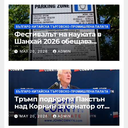
БЪЛГАРО-КИТАЙСКА ТЪРГОВСКО-ПРОМИШЛЕНА ПАЛAТА
Фестивалът на науката в
Шанхай 2026 обещава
вълнуващи научно-
MAY 20, 2026
ADMIN
технологични иновации
БЪЛГАРО-КИТАЙСКА ТЪРГОВСКО-ПРОМИШЛЕНА ПАЛAТА
Тръмп подкрепя Пакстън
над Корнин за сенатор от
Тексас в шокираща
MAY 20, 2026
ADMIN
подкрепа