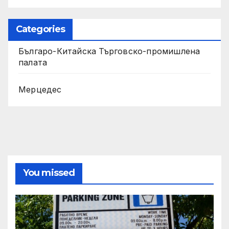
Categories
Българо-Китайска Търговско-промишлена
палaта
Мерцедес
You missed