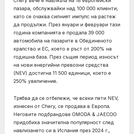
Chery вече е навлязла на 18 европейски
пазара, обслужвайки над 100 000 клиенти,
като се очаква силният импулс на растеж
да продължи. През януари и февруари тази
година компанията е продала 39 000
автомобила на пазарите в Обединеното
кралство и ЕС, което е ръст от 200% на
годишна база. През същия период износът
на нови енергийни превозни средства
(NEV) достигна 11 500 единици, което е
250% увеличение.
Трябва да се отбележи, че всеки пети NEV,
изнесен от Chery, се продава в Европа.
Неговите подбрандове OMODA & JAECOO
придобиха значителна популярност след
навлизането си в Испания през 2024 г.,