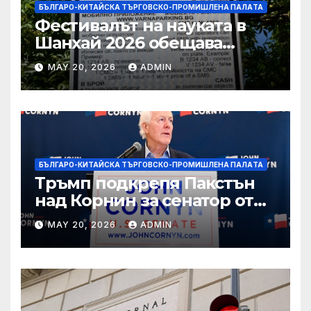
БЪЛГАРО-КИТАЙСКА ТЪРГОВСКО-ПРОМИШЛЕНА ПАЛAТА
Фестивалът на науката в
Шанхай 2026 обещава
вълнуващи научно-
MAY 20, 2026
ADMIN
технологични иновации
БЪЛГАРО-КИТАЙСКА ТЪРГОВСКО-ПРОМИШЛЕНА ПАЛAТА
Тръмп подкрепя Пакстън
над Корнин за сенатор от
Тексас в шокираща
MAY 20, 2026
ADMIN
подкрепа