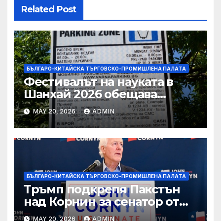
Related Post
БЪЛГАРО-КИТАЙСКА ТЪРГОВСКО-ПРОМИШЛЕНА ПАЛAТА
Фестивалът на науката в
Шанхай 2026 обещава
вълнуващи научно-
MAY 20, 2026
ADMIN
технологични иновации
БЪЛГАРО-КИТАЙСКА ТЪРГОВСКО-ПРОМИШЛЕНА ПАЛAТА
Тръмп подкрепя Пакстън
над Корнин за сенатор от
Тексас в шокираща
MAY 20, 2026
ADMIN