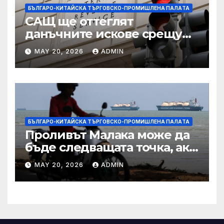
БЪЛГАРО-КИТАЙСКА ТЪРГОВСКО-ПРОМИШЛЕНА ПАЛAТА
САЩ ще оттеглят
данъчните искове срещу
Тръмп „завинаги“ в
MAY 20, 2026
ADMIN
сделката за съдебно дело с
IRS
БЪЛГАРО-КИТАЙСКА ТЪРГОВСКО-ПРОМИШЛЕНА ПАЛAТА
Проливът Малака може да
бъде следващата точка, ако
Азия не внимава
MAY 20, 2026
ADMIN