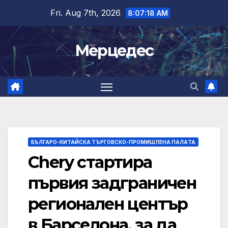
Skip
Fri. Aug 7th, 2026
8:07:19 AM
to
content
Мерцедес
БЪЛГАРО-КИТАЙСКА ТЪРГОВСКО-ПРОМИШЛЕНА ПАЛAТА
Chery стартира
първия задграничен
регионален център
в Барселона, за да