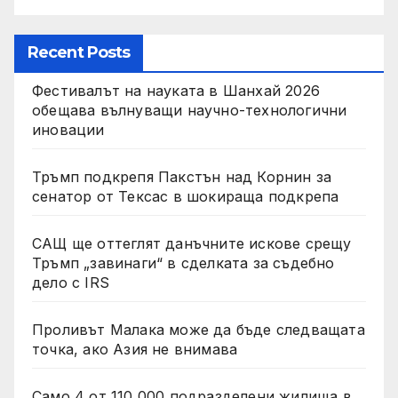
Recent Posts
Фестивалът на науката в Шанхай 2026
обещава вълнуващи научно-технологични
иновации
Тръмп подкрепя Пакстън над Корнин за
сенатор от Тексас в шокираща подкрепа
САЩ ще оттеглят данъчните искове срещу
Тръмп „завинаги“ в сделката за съдебно
дело с IRS
Проливът Малака може да бъде следващата
точка, ако Азия не внимава
Само 4 от 110 000 подразделени жилища в