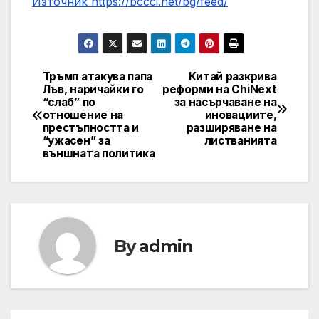
Източник https://bccci.net/bg/feed/
Тръмп атакува папа
Китай разкрива
Post
Лъв, наричайки го
реформи на ChiNext
“слаб” по
за насърчаване на
navigation
отношение на
иновациите,
престъпността и
разширяване на
“ужасен” за
листванията
външната политика
By
admin