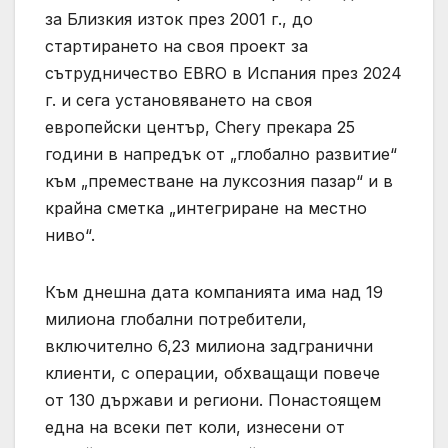
за Близкия изток през 2001 г., до
стартирането на своя проект за
сътрудничество EBRO в Испания през 2024
г. и сега установяването на своя
европейски център, Chery прекара 25
години в напредък от „глобално развитие“
към „преместване на луксозния пазар“ и в
крайна сметка „интегриране на местно
ниво“.
Към днешна дата компанията има над 19
милиона глобални потребители,
включително 6,23 милиона задгранични
клиенти, с операции, обхващащи повече
от 130 държави и региони. Понастоящем
една на всеки пет коли, изнесени от