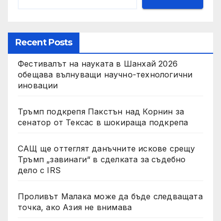
Recent Posts
Фестивалът на науката в Шанхай 2026
обещава вълнуващи научно-технологични
иновации
Тръмп подкрепя Пакстън над Корнин за
сенатор от Тексас в шокираща подкрепа
САЩ ще оттеглят данъчните искове срещу
Тръмп „завинаги“ в сделката за съдебно
дело с IRS
Проливът Малака може да бъде следващата
точка, ако Азия не внимава