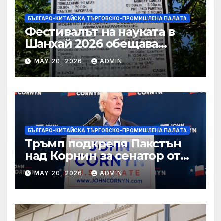
БЪЛГАРО-КИТАЙСКА ТЪРГОВСКО-ПРОМИШЛЕНА ПАЛAТА
Фестивалът на науката в
Шанхай 2026 обещава
вълнуващи научно-
MAY 20, 2026
ADMIN
технологични иновации
БЪЛГАРО-КИТАЙСКА ТЪРГОВСКО-ПРОМИШЛЕНА ПАЛAТА
Тръмп подкрепя Пакстън
над Корнин за сенатор от
Тексас в шокираща
MAY 20, 2026
ADMIN
подкрепа