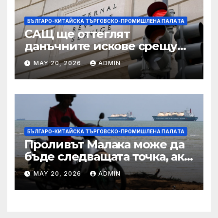
БЪЛГАРО-КИТАЙСКА ТЪРГОВСКО-ПРОМИШЛЕНА ПАЛAТА
САЩ ще оттеглят
данъчните искове срещу
Тръмп „завинаги“ в
MAY 20, 2026
ADMIN
сделката за съдебно дело с
IRS
БЪЛГАРО-КИТАЙСКА ТЪРГОВСКО-ПРОМИШЛЕНА ПАЛAТА
Проливът Малака може да
бъде следващата точка, ако
Азия не внимава
MAY 20, 2026
ADMIN