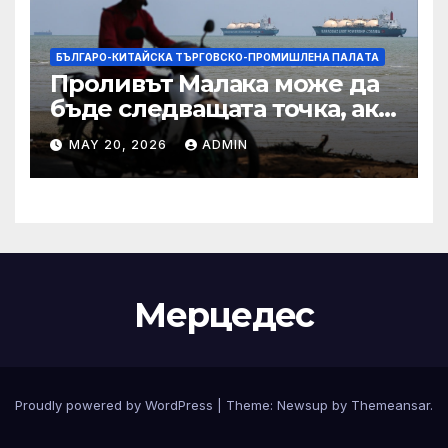
БЪЛГАРО-КИТАЙСКА ТЪРГОВСКО-ПРОМИШЛЕНА ПАЛAТА
Проливът Малака може да
бъде следващата точка, ако
Азия не внимава
MAY 20, 2026
ADMIN
Мерцедес
Proudly powered by WordPress
|
Theme:
Newsup
by
Themeansar
.