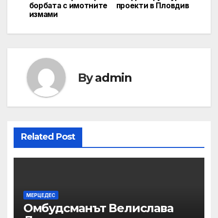
борбата с имотните
проекти в Пловдив
измами
By
admin
Related Post
МЕРЦЕДЕС
Омбудсманът Велислава