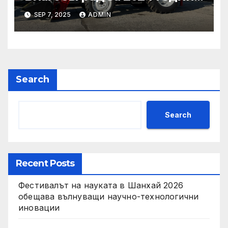
Стабилно финансово
SEP 7, 2025
ADMIN
състояние, ръст на
приходите и напредък в
реализацията на
инфраструктурни и
социални проекти
Search
Search
Recent Posts
Фестивалът на науката в Шанхай 2026
обещава вълнуващи научно-технологични
иновации