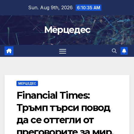
Skip
Sun. Aug 9th, 2026
6:10:36 AM
to
content
Мерцедес
МЕРЦЕДЕС
Financial Times:
Тръмп търси повод
да се оттегли от
преговорите за мир,