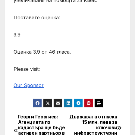
увеличаване на помощта за Киев.
Поставете оценка:
3.9
Оценка 3.9 от 46 гласа.
Please visit:
Our Sponsor
Георги Георгиев:
Държавата отпуска
Post
Агенцията по
15 млн. лева за
кадастъра ще бъде
ключови
navigation
активен партньор в
инфраструктурни