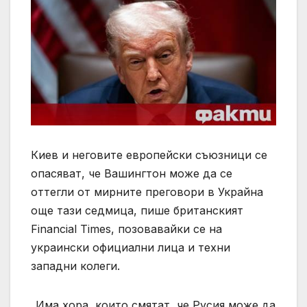
Киев и неговите европейски съюзници се
опасяват, че Вашингтон може да се
оттегли от мирните преговори в Украйна
още тази седмица, пише британският
Financial Times, позовавайки се на
украински официални лица и техни
западни колеги.
„Има хора, които смятат, че Русия може да