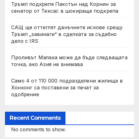
Тръмп подкрепя Пакстън над Корнин за
сенатор от Тексас в шокираща подкрепа
САЩ ще оттеглят данъчните искове срещу
Тръмп „завинаги“ в сделката за съдебно
дело с IRS
Проливът Малака може да бъде следващата
точка, ако Азия не внимава
Само 4 от 110 000 подразделени жилища в
Хонконг са поставени за печат за
одобрение
Recent Comments
No comments to show.