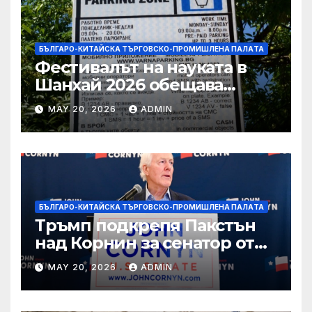
БЪЛГАРО-КИТАЙСКА ТЪРГОВСКО-ПРОМИШЛЕНА ПАЛAТА
Фестивалът на науката в
Шанхай 2026 обещава
вълнуващи научно-
MAY 20, 2026
ADMIN
технологични иновации
БЪЛГАРО-КИТАЙСКА ТЪРГОВСКО-ПРОМИШЛЕНА ПАЛAТА
Тръмп подкрепя Пакстън
над Корнин за сенатор от
Тексас в шокираща
MAY 20, 2026
ADMIN
подкрепа