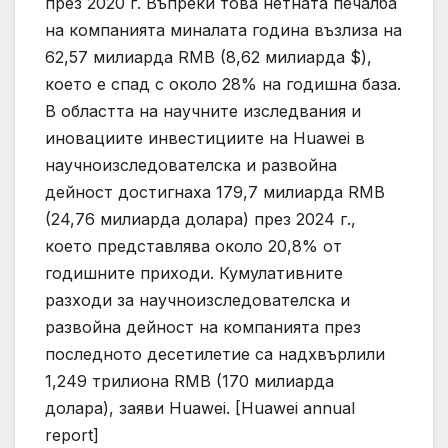
през 2020 г. Въпреки това нетната печалба
на компанията миналата година възлиза на
62,57 милиарда RMB (8,62 милиарда $),
което е спад с около 28% на годишна база.
В областта на научните изследвания и
иновациите инвестициите на Huawei в
научноизследователска и развойна
дейност достигнаха 179,7 милиарда RMB
(24,76 милиарда долара) през 2024 г.,
което представлява около 20,8% от
годишните приходи. Кумулативните
разходи за научноизследователска и
развойна дейност на компанията през
последното десетилетие са надхвърлили
1,249 трилиона RMB (170 милиарда
долара), заяви Huawei. [Huawei annual
report]