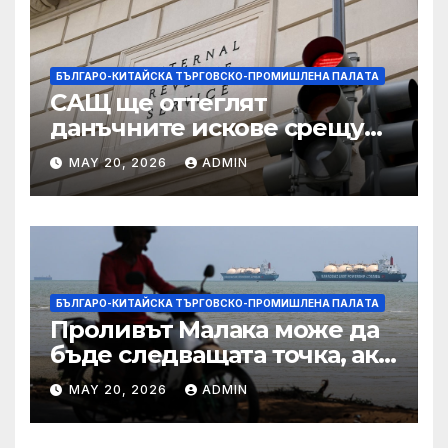
БЪЛГАРО-КИТАЙСКА ТЪРГОВСКО-ПРОМИШЛЕНА ПАЛAТА
САЩ ще оттеглят
данъчните искове срещу
Тръмп „завинаги“ в
MAY 20, 2026
ADMIN
сделката за съдебно дело с
IRS
БЪЛГАРО-КИТАЙСКА ТЪРГОВСКО-ПРОМИШЛЕНА ПАЛAТА
Проливът Малака може да
бъде следващата точка, ако
Азия не внимава
MAY 20, 2026
ADMIN