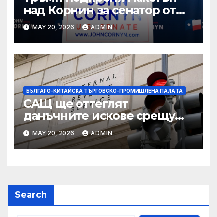
над Корнин за сенатор от
Тексас в шокираща
MAY 20, 2026
ADMIN
подкрепа
БЪЛГАРО-КИТАЙСКА ТЪРГОВСКО-ПРОМИШЛЕНА ПАЛAТА
САЩ ще оттеглят
данъчните искове срещу
Тръмп „завинаги“ в
MAY 20, 2026
ADMIN
сделката за съдебно дело с
IRS
Search