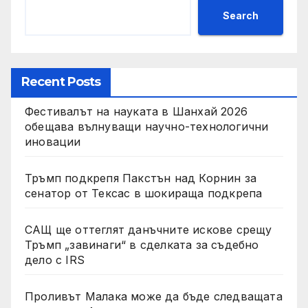
Search
Recent Posts
Фестивалът на науката в Шанхай 2026
обещава вълнуващи научно-технологични
иновации
Тръмп подкрепя Пакстън над Корнин за
сенатор от Тексас в шокираща подкрепа
САЩ ще оттеглят данъчните искове срещу
Тръмп „завинаги“ в сделката за съдебно
дело с IRS
Проливът Малака може да бъде следващата