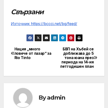
Свързани
Източник https://bccci.net/bg/feed/
Нация „много
БВП на Хъбей се
Post
повече от пазар“ за
доближава до 5
Rio Tinto
тона юана през
navigation
периода на 14-ия
петгодишен план
By
admin