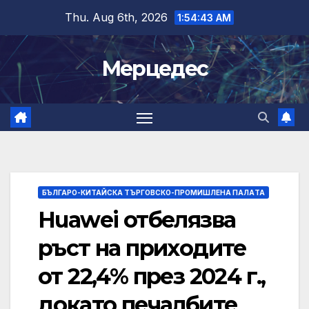
Skip
Thu. Aug 6th, 2026
1:54:44 AM
to
content
Мерцедес
БЪЛГАРО-КИТАЙСКА ТЪРГОВСКО-ПРОМИШЛЕНА ПАЛAТА
Huawei отбелязва
ръст на приходите
от 22,4% през 2024 г.,
докато печалбите