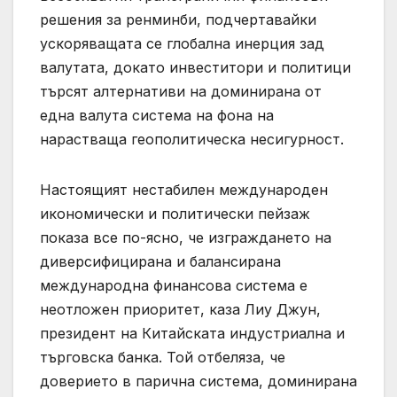
решения за ренминби, подчертавайки
ускоряващата се глобална инерция зад
валутата, докато инвеститори и политици
търсят алтернативи на доминирана от
една валута система на фона на
нарастваща геополитическа несигурност.
Настоящият нестабилен международен
икономически и политически пейзаж
показа все по-ясно, че изграждането на
диверсифицирана и балансирана
международна финансова система е
неотложен приоритет, каза Лиу Джун,
президент на Китайската индустриална и
търговска банка. Той отбеляза, че
доверието в парична система, доминирана