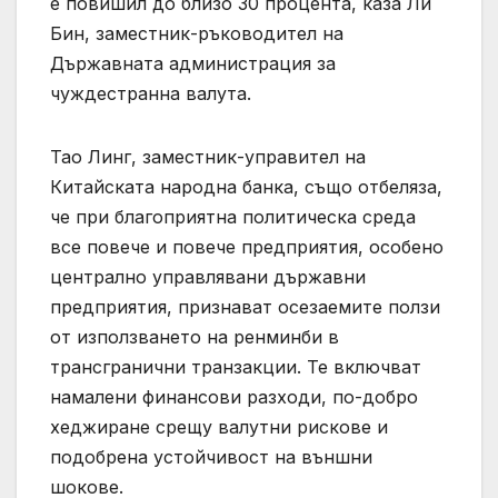
е повишил до близо 30 процента, каза Ли
Бин, заместник-ръководител на
Държавната администрация за
чуждестранна валута.
Тао Линг, заместник-управител на
Китайската народна банка, също отбеляза,
че при благоприятна политическа среда
все повече и повече предприятия, особено
централно управлявани държавни
предприятия, признават осезаемите ползи
от използването на ренминби в
трансгранични транзакции. Те включват
намалени финансови разходи, по-добро
хеджиране срещу валутни рискове и
подобрена устойчивост на външни
шокове.