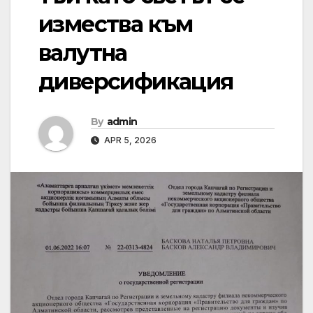
измества към
валутна
диверсификация
By
admin
APR 5, 2026