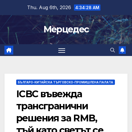
Skip
Thu. Aug 6th, 2026
4:34:29 AM
to
content
Мерцедес
БЪЛГАРО-КИТАЙСКА ТЪРГОВСКО-ПРОМИШЛЕНА ПАЛAТА
ICBC въвежда
трансгранични
решения за RMB,
тъй като светът се