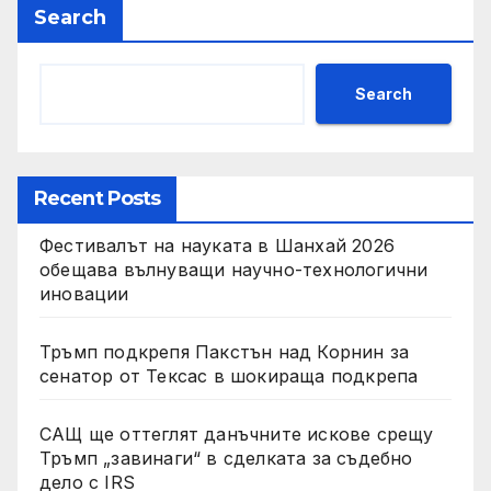
Search
Search
Recent Posts
Фестивалът на науката в Шанхай 2026
обещава вълнуващи научно-технологични
иновации
Тръмп подкрепя Пакстън над Корнин за
сенатор от Тексас в шокираща подкрепа
САЩ ще оттеглят данъчните искове срещу
Тръмп „завинаги“ в сделката за съдебно
дело с IRS