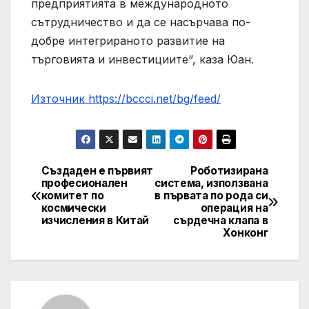
предприятията в международното
сътрудничество и да се насърчава по-
добре интегрираното развитие на
търговията и инвестициите“, каза Юан.
Източник https://bccci.net/bg/feed/
Създаден е първият
Роботизирана
Post
професионален
система, използвана
комитет по
в първата по рода си
navigation
космически
операция на
изчисления в Китай
сърдечна клапа в
Хонконг