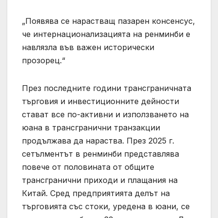
„Появява се нарастващ пазарен консенсус,
че интернационализацията на ренминби е
навлязла във важен исторически
прозорец.“
През последните години трансграничната
търговия и инвестиционните дейности
стават все по-активни и използването на
юана в трансгранични транзакции
продължава да нараства. През 2025 г.
сетълментът в ренминби представлява
повече от половината от общите
трансгранични приходи и плащания на
Китай. Сред предприятията делът на
търговията със стоки, уредена в юани, се