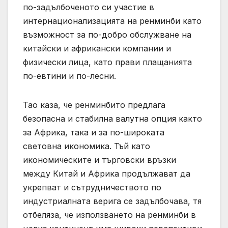
по-задълбоченото си участие в
интернационализацията на ренминби като
възможност за по-добро обслужване на
китайски и африкански компании и
физически лица, като прави плащанията
по-евтини и по-лесни.
Тао каза, че ренминбито предлага
безопасна и стабилна валутна опция както
за Африка, така и за по-широката
световна икономика. Тъй като
икономическите и търговски връзки
между Китай и Африка продължават да
укрепват и сътрудничеството по
индустриалната верига се задълбочава, тя
отбеляза, че използването на ренминби в