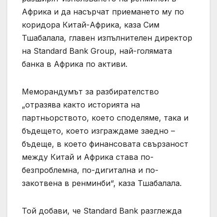
Африка и да насърчат приемането му по
коридора Китай-Африка, каза Сим
Тшабалала, главен изпълнителен директор
на Standard Bank Group, най-голямата
банка в Африка по активи.
Меморандумът за разбирателство
„отразява както историята на
партньорството, което споделяме, така и
бъдещето, което изграждаме заедно –
бъдеще, в което финансовата свързаност
между Китай и Африка става по-
безпроблемна, по-дигитална и по-
закотвена в ренминби“, каза Тшабалала.
Той добави, че Standard Bank разглежда