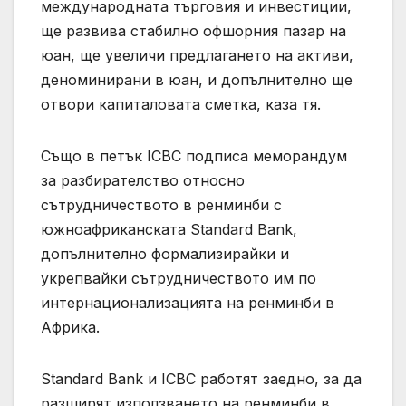
международната търговия и инвестиции,
ще развива стабилно офшорния пазар на
юан, ще увеличи предлагането на активи,
деноминирани в юан, и допълнително ще
отвори капиталовата сметка, каза тя.
Също в петък ICBC подписа меморандум
за разбирателство относно
сътрудничеството в ренминби с
южноафриканската Standard Bank,
допълнително формализирайки и
укрепвайки сътрудничеството им по
интернационализацията на ренминби в
Африка.
Standard Bank и ICBC работят заедно, за да
разширят използването на ренминби в