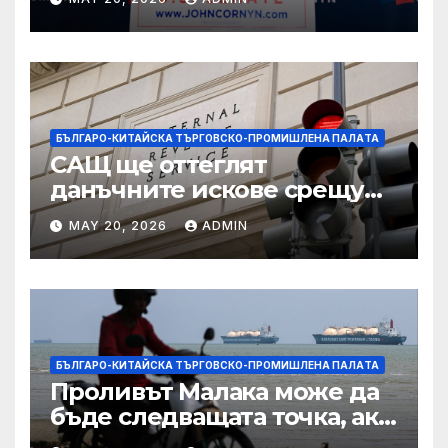
подкрепа
БЪЛГАРО-КИТАЙСКА ТЪРГОВСКО-ПРОМИШЛЕНА ПАЛAТА
САЩ ще оттеглят
данъчните искове срещу
Тръмп „завинаги“ в
MAY 20, 2026
ADMIN
сделката за съдебно дело с
IRS
БЪЛГАРО-КИТАЙСКА ТЪРГОВСКО-ПРОМИШЛЕНА ПАЛAТА
Проливът Малака може да
бъде следващата точка, ако
Азия не внимава