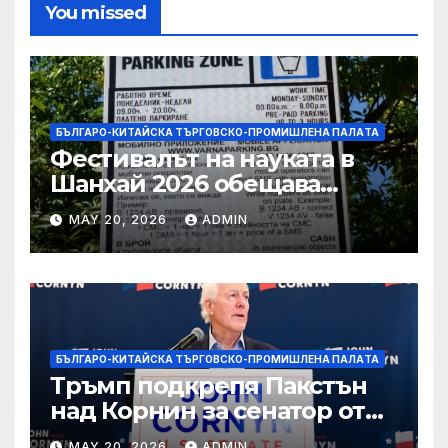
You missed
БЪЛГАРО-КИТАЙСКА ТЪРГОВСКО-ПРОМИШЛЕНА ПАЛAТА
Фестивалът на науката в
Шанхай 2026 обещава
вълнуващи научно-
MAY 20, 2026
ADMIN
технологични иновации
БЪЛГАРО-КИТАЙСКА ТЪРГОВСКО-ПРОМИШЛЕНА ПАЛAТА
Тръмп подкрепя Пакстън
над Корнин за сенатор от
Тексас в шокираща
MAY 20, 2026
ADMIN