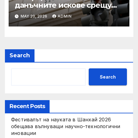
данъчните искове срещу
Тръмп „завинаги“ в
MAY 20, 2026
ADMIN
сделката за съдебно дело с
IRS
Search
Search
Recent Posts
Фестивалът на науката в Шанхай 2026
обещава вълнуващи научно-технологични
иновации