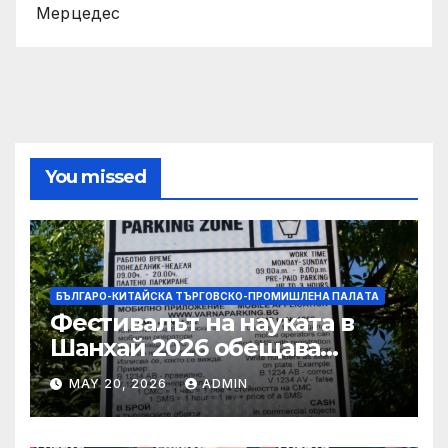
Мерцедес
You missed
БЪЛГАРО-КИТАЙСКА ТЪРГОВСКО-ПРОМИШЛЕНА ПАЛAТА
Фестивалът на науката в
Шанхай 2026 обещава
вълнуващи научно-
MAY 20, 2026
ADMIN
технологични иновации