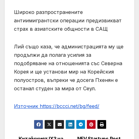
Широко разпространените
антиимигрантски операции предизвикват
страх в азиатските общности в САЩ
Лий също каза, че администрацията му ще
продължи да полага усилия за
подобряване на отношенията със Северна
Корея и ще установи мир на Корейския
полуостров, въпреки че досега Пхенян е
останал студен за мира от Сеул.
Източник https://bccci.net/bg/feed/
Китайският IX3 на
NEV Startups Post