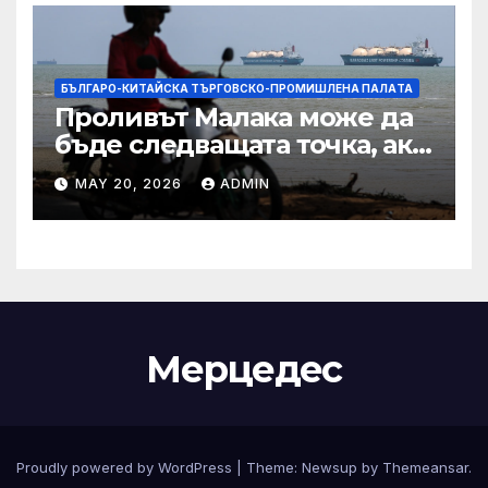
БЪЛГАРО-КИТАЙСКА ТЪРГОВСКО-ПРОМИШЛЕНА ПАЛAТА
Проливът Малака може да
бъде следващата точка, ако
Азия не внимава
MAY 20, 2026
ADMIN
Мерцедес
Proudly powered by WordPress
|
Theme:
Newsup
by
Themeansar
.