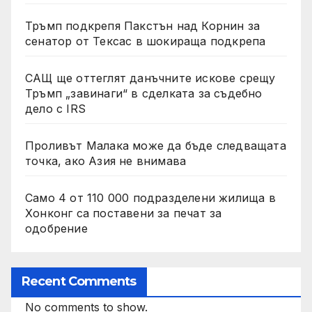
Тръмп подкрепя Пакстън над Корнин за
сенатор от Тексас в шокираща подкрепа
САЩ ще оттеглят данъчните искове срещу
Тръмп „завинаги“ в сделката за съдебно
дело с IRS
Проливът Малака може да бъде следващата
точка, ако Азия не внимава
Само 4 от 110 000 подразделени жилища в
Хонконг са поставени за печат за
одобрение
Recent Comments
No comments to show.