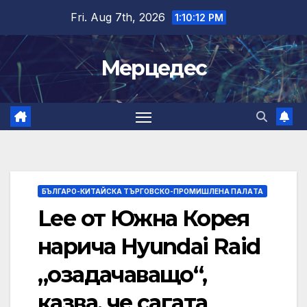
Skip
Fri. Aug 7th, 2026
1:10:13 PM
to
content
Мерцедес
БЪЛГАРО-КИТАЙСКА ТЪРГОВСКО-ПРОМИШЛЕНА ПАЛAТА
Lee от Южна Корея
нарича Hyundai Raid
„озадачаващо“,
казва, че сагата