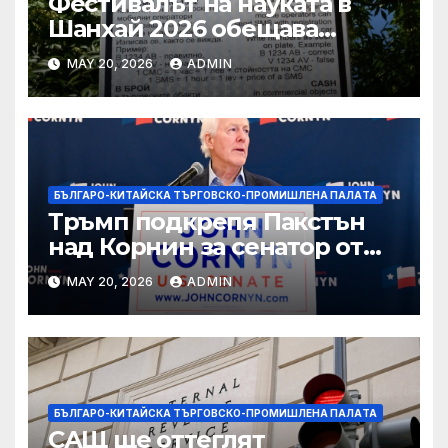
Фестивалът на науката в
Шанхай 2026 обещава
вълнуващи научно-
MAY 20, 2026
ADMIN
технологични иновации
БЪЛГАРО-КИТАЙСКА ТЪРГОВСКО-ПРОМИШЛЕНА ПАЛAТА
Тръмп подкрепя Пакстън
над Корнин за сенатор от
Тексас в шокираща
MAY 20, 2026
ADMIN
подкрепа
БЪЛГАРО-КИТАЙСКА ТЪРГОВСКО-ПРОМИШЛЕНА ПАЛAТА
САЩ ще оттеглят