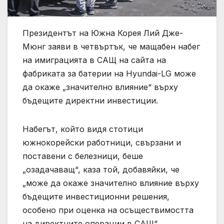
Президентът на Южна Корея Лий Дже-
Мюнг заяви в четвъртък, че мащабен набег
на имиграцията в САЩ на сайта на
фабриката за батерии на Hyundai-LG може
да окаже „значително влияние“ върху
бъдещите директни инвестиции.
Набегът, който видя стотици
южнокорейски работници, свързани и
поставени с белезници, беше
„озадачаващ“, каза той, добавяйки, че
„може да окаже значително влияние върху
бъдещите инвестиционни решения,
особено при оценка на осъществимостта
на директните операции в САЩ“.