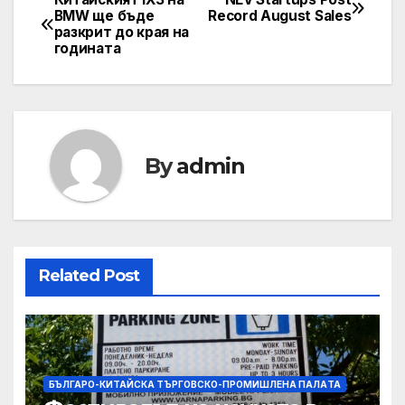
Post
BMW ще бъде
Record August Sales
разкрит до края на
navigation
годината
By
admin
Related Post
БЪЛГАРО-КИТАЙСКА ТЪРГОВСКО-ПРОМИШЛЕНА ПАЛAТА