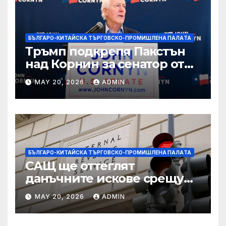
БЪЛГАРО-КИТАЙСКА ТЪРГОВСКО-ПРОМИШЛЕНА ПАЛAТА
Тръмп подкрепя Пакстън
над Корнин за сенатор от
Тексас в шокираща
MAY 20, 2026
ADMIN
подкрепа
БЪЛГАРО-КИТАЙСКА ТЪРГОВСКО-ПРОМИШЛЕНА ПАЛAТА
САЩ ще оттеглят
данъчните искове срещу
Тръмп „завинаги“ в
MAY 20, 2026
ADMIN
сделката за съдебно дело с
IRS