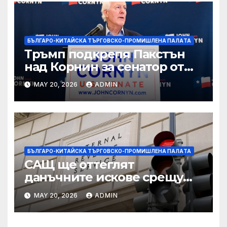
БЪЛГАРО-КИТАЙСКА ТЪРГОВСКО-ПРОМИШЛЕНА ПАЛAТА
Тръмп подкрепя Пакстън
над Корнин за сенатор от
Тексас в шокираща
MAY 20, 2026
ADMIN
подкрепа
БЪЛГАРО-КИТАЙСКА ТЪРГОВСКО-ПРОМИШЛЕНА ПАЛAТА
САЩ ще оттеглят
данъчните искове срещу
Тръмп „завинаги“ в
MAY 20, 2026
ADMIN
сделката за съдебно дело с
IRS