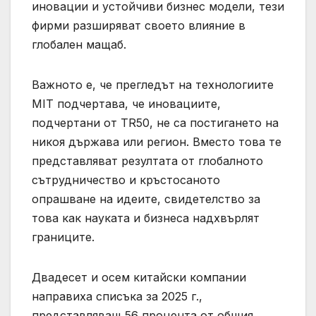
иновации и устойчиви бизнес модели, тези
фирми разширяват своето влияние в
глобален мащаб.
Важното е, че прегледът на технологиите
MIT подчертава, че иновациите,
подчертани от TR50, не са постигането на
никоя държава или регион. Вместо това те
представляват резултата от глобалното
сътрудничество и кръстосаното
опрашване на идеите, свидетелство за
това как науката и бизнеса надхвърлят
границите.
Двадесет и осем китайски компании
направиха списъка за 2025 г.,
представляващ 56 процента от общия