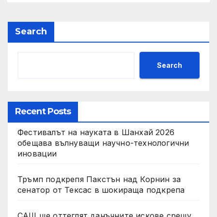
Search
Search
Recent Posts
Фестивалът на науката в Шанхай 2026
обещава вълнуващи научно-технологични
иновации
Тръмп подкрепя Пакстън над Корнин за
сенатор от Тексас в шокираща подкрепа
САЩ ще оттеглят данъчните искове срещу