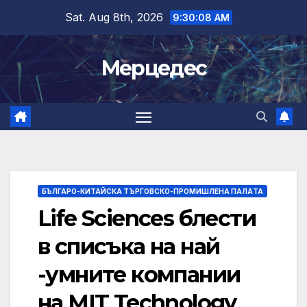
Skip
Sat. Aug 8th, 2026
9:30:09 AM
to
content
Мерцедес
БЪЛГАРО-КИТАЙСКА ТЪРГОВСКО-ПРОМИШЛЕНА ПАЛAТА
Life Sciences блести
в списъка на най
-умните компании
на MIT Technology