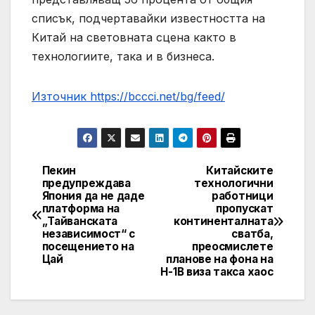
списък, подчертавайки известността на
Китай на световната сцена както в
технологиите, така и в бизнеса.
Източник https://bccci.net/bg/feed/
Пекин
Китайските
Post
предупреждава
технологични
Япония да не даде
работници
navigation
платформа на
пропускат
„Тайванската
континенталната
независимост“ с
сватба,
посещението на
преосмислете
Цай
планове на фона на
H-1B виза такса хаос