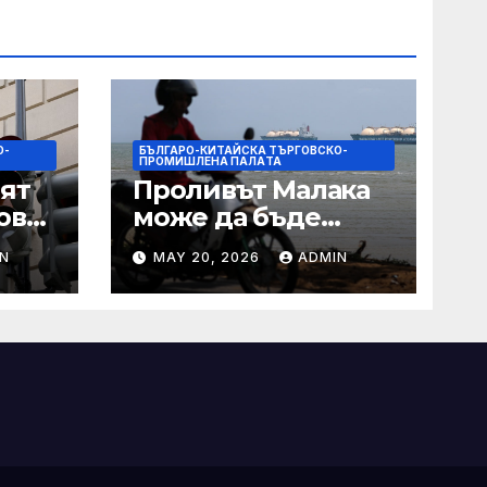
О-
БЪЛГАРО-КИТАЙСКА ТЪРГОВСКО-
ПРОМИШЛЕНА ПАЛAТА
ят
Проливът Малака
ове
може да бъде
следващата точка,
N
MAY 20, 2026
ADMIN
ако Азия не
внимава
 IRS