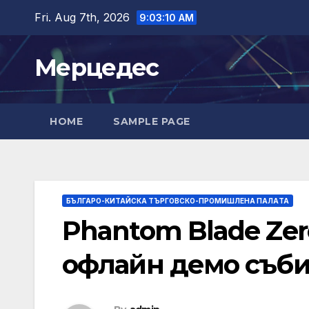
Skip
Fri. Aug 7th, 2026
9:03:11 AM
to
content
Мерцедес
HOME
SAMPLE PAGE
БЪЛГАРО-КИТАЙСКА ТЪРГОВСКО-ПРОМИШЛЕНА ПАЛAТА
Phantom Blade Zer
офлайн демо съби