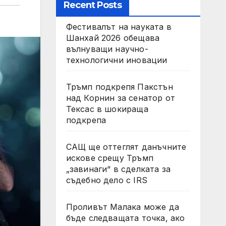
Recent Posts
Фестивалът на науката в
Шанхай 2026 обещава
вълнуващи научно-
технологични иновации
Тръмп подкрепя Пакстън
над Корнин за сенатор от
Тексас в шокираща
подкрепа
САЩ ще оттеглят данъчните
искове срещу Тръмп
„завинаги“ в сделката за
съдебно дело с IRS
Проливът Малака може да
бъде следващата точка, ако