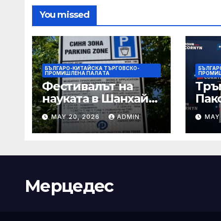
You missed
БЪЛГАРО-КИТАЙСКА ТЪРГОВСКО-
БЪЛГАР
ПРОМИШЛЕНА ПАЛAТА
ПРОМИ
Фестивалът на
Тръ
науката в Шанхай
Пак
2026 обещава
Кор
MAY 20, 2026
ADMIN
MAY
вълнуващи
от Т
научно-
шок
технологични
под
иновации
Мерцедес