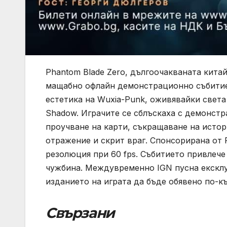
Phantom Blade Zero, дългоочакваната китай
мащабно офлайн демонстрационно събитие
естетика на Wuxia-Punk, оживявайки света 
Shadow. Играчите се сблъскаха с демонст
проучване на карти, съкращаване на истор
отражение и скрит враг. Спонсорирана от P
резолюция при 60 fps. Събитието привлече
чужбина. Междувременно IGN пусна ексклу
изданието на играта да бъде обявено по-къ
Свързани