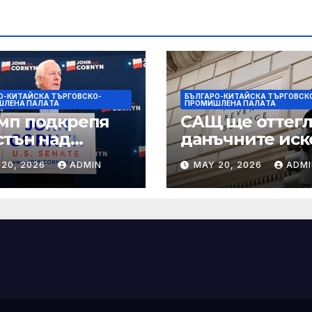
О-КИТАЙСКА ТЪРГОВСКО-
БЪЛГАРО-КИТАЙСКА ТЪРГОВСК
ШЛЕНА ПАЛAТА
ПРОМИШЛЕНА ПАЛAТА
мп подкрепя
САЩ ще оттегл
стън над
данъчните иск
нин за сенатор
срещу Тръмп
 20, 2026
ADMIN
MAY 20, 2026
ADMI
ексас в
„завинаги“ в
ираща
сделката за
крепа
съдебно дело с