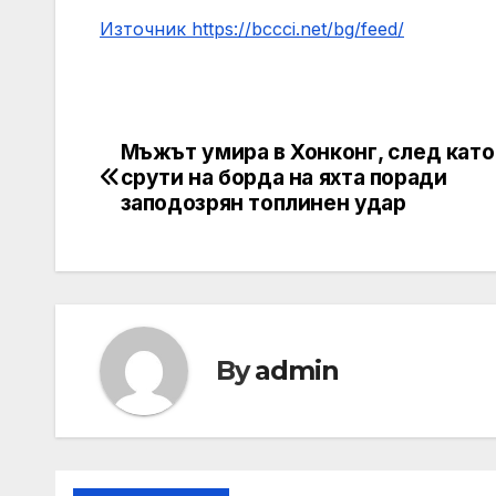
Източник https://bccci.net/bg/feed/
Мъжът умира в Хонконг, след като
Post
срути на борда на яхта поради
navigation
заподозрян топлинен удар
By
admin