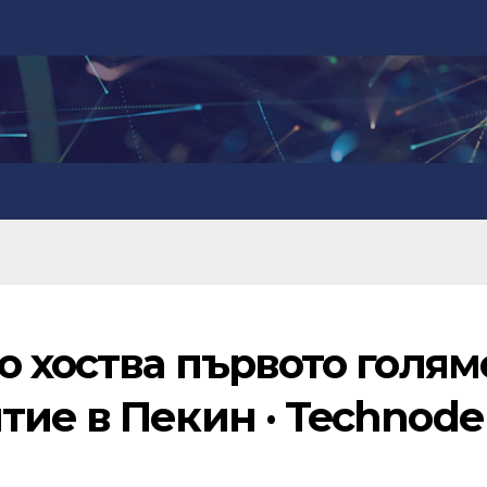
o хоства първото голям
тие в Пекин · Technode