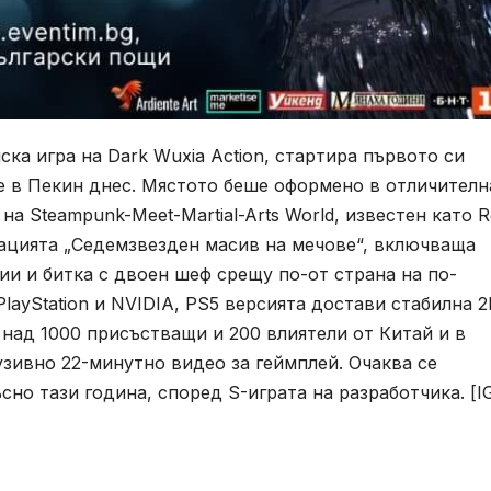
ска игра на Dark Wuxia Action, стартира първото си
 в Пекин днес. Мястото беше оформено в отличителн
на Steampunk-Meet-Martial-Arts World, известен като 
рацията „Седемзвезден масив на мечове“, включваща
ии и битка с двоен шеф срещу по-от страна на по-
layStation и NVIDIA, PS5 версията достави стабилна 2
 над 1000 присъстващи и 200 влиятели от Китай и в
зивно 22-минутно видео за геймплей. Очаква се
сно тази година, според S-играта на разработчика. [I