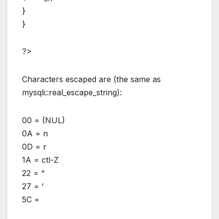
}
}
?>
Characters escaped are (the same as
mysqli::real_escape_string):
00 = (NUL)
0A = n
0D = r
1A = ctl-Z
22 = “
27 = ‘
5C =