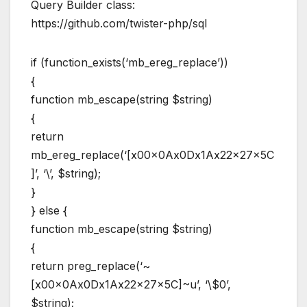
Query Builder class:
https://github.com/twister-php/sql
if (function_exists(‘mb_ereg_replace’))
{
function mb_escape(string $string)
{
return
mb_ereg_replace(‘[x00x0Ax0Dx1Ax22x27x5C
]’, ‘\’, $string);
}
} else {
function mb_escape(string $string)
{
return preg_replace(‘~
[x00x0Ax0Dx1Ax22x27x5C]~u’, ‘\$0’,
$string);