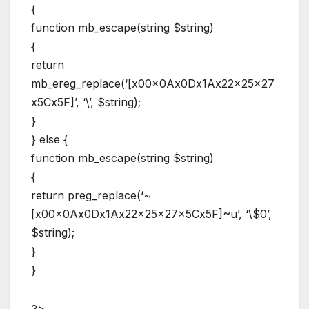
{
function mb_escape(string $string)
{
return
mb_ereg_replace(‘[x00x0Ax0Dx1Ax22x25x27
x5Cx5F]’, ‘\’, $string);
}
} else {
function mb_escape(string $string)
{
return preg_replace(‘~
[x00x0Ax0Dx1Ax22x25x27x5Cx5F]~u’, ‘\$0’,
$string);
}
}