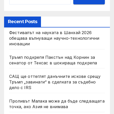
Recent Posts
Фестивалът на науката в Шанхай 2026
обещава вълнуващи научно-технологични
иновации
Тръмп подкрепя Пакстън над Корнин за
сенатор от Тексас в шокираща подкрепа
САЩ ще оттеглят данъчните искове срещу
Тръмп „завинаги“ в сделката за съдебно
дело с IRS
Проливът Малака може да бъде следващата
точка, ако Азия не внимава