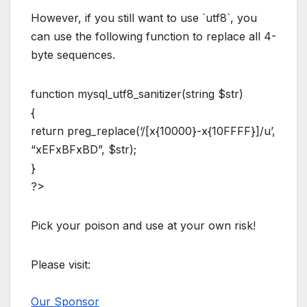
However, if you still want to use `utf8`, you
can use the following function to replace all 4-
byte sequences.
function mysql_utf8_sanitizer(string $str)
{
return preg_replace(‘/[x{10000}-x{10FFFF}]/u’,
“xEFxBFxBD”, $str);
}
?>
Pick your poison and use at your own risk!
Please visit:
Our Sponsor