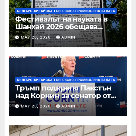
БЪЛГАРО-КИТАЙСКА ТЪРГОВСКО-ПРОМИШЛЕНА ПАЛAТА
Фестивалът на науката в
Шанхай 2026 обещава
вълнуващи научно-
MAY 20, 2026
ADMIN
технологични иновации
БЪЛГАРО-КИТАЙСКА ТЪРГОВСКО-ПРОМИШЛЕНА ПАЛAТА
Тръмп подкрепя Пакстън
над Корнин за сенатор от
Тексас в шокираща
MAY 20, 2026
ADMIN
подкрепа