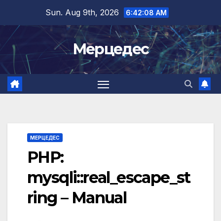
Skip
Sun. Aug 9th, 2026
6:42:09 AM
to
content
Мерцедес
МЕРЦЕДЕС
PHP:
mysqli::real_escape_st
ring – Manual