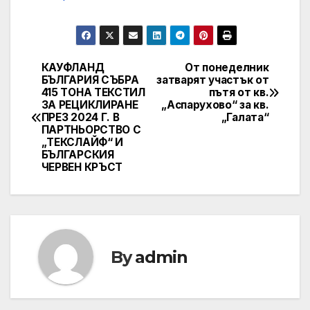
КАУФЛАНД
От понеделник
Post
БЪЛГАРИЯ СЪБРА
затварят участък от
415 ТОНА ТЕКСТИЛ
пътя от кв.
navigation
ЗА РЕЦИКЛИРАНЕ
„Аспарухово“ за кв.
ПРЕЗ 2024 Г. В
„Галата“
ПАРТНЬОРСТВО С
„ТЕКСЛАЙФ“ И
БЪЛГАРСКИЯ
ЧЕРВЕН КРЪСТ
By
admin