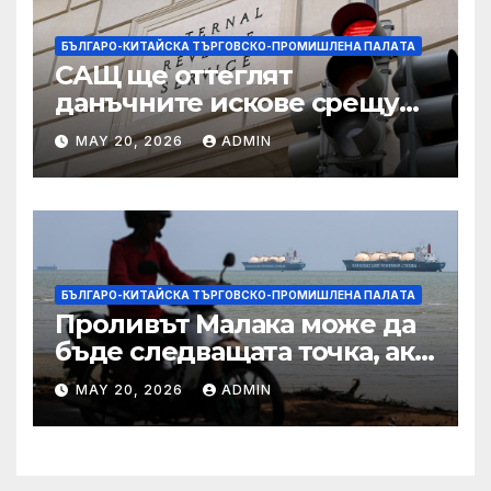
БЪЛГАРО-КИТАЙСКА ТЪРГОВСКО-ПРОМИШЛЕНА ПАЛAТА
САЩ ще оттеглят
данъчните искове срещу
Тръмп „завинаги“ в
MAY 20, 2026
ADMIN
сделката за съдебно дело с
IRS
БЪЛГАРО-КИТАЙСКА ТЪРГОВСКО-ПРОМИШЛЕНА ПАЛAТА
Проливът Малака може да
бъде следващата точка, ако
Азия не внимава
MAY 20, 2026
ADMIN