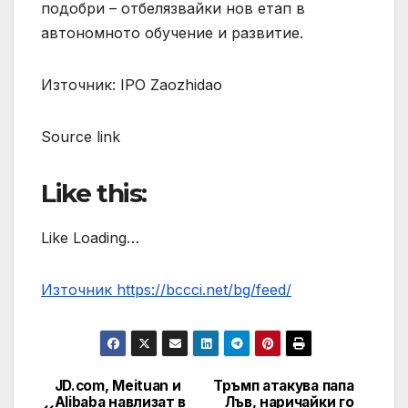
подобри – отбелязвайки нов етап в
автономното обучение и развитие.
Източник: IPO Zaozhidao
Source link
Like this:
Like Loading…
Източник https://bccci.net/bg/feed/
JD.com, Meituan и
Тръмп атакува папа
Post
Alibaba навлизат в
Лъв, наричайки го