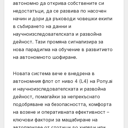
автономно да открива собствените си
недостатъци, да се развива по насочен
начин и дори да ръководи човешки екипи
в събирането на данни и
научноизследователската и развойна
дейност. Тази промяна сигнализира за
нова парадигма на обучение в развитието
на автономното шофиране.
Новата система вече е внедрена в
автономния флот от ниво 4 (L4) на Pony.ai
и научноизследователската и развойна
дейност, помагайки за непрекъснато
подобряване на безопасността, комфорта
на возене и оперативната ефективност –
ключови фактори за мащабиране на
автопаркове от стотици до хиляди или