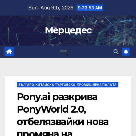
Skip
Sun. Aug 9th, 2026
9:33:54 AM
to
content
Мерцедес
БЪЛГАРО-КИТАЙСКА ТЪРГОВСКО-ПРОМИШЛЕНА ПАЛAТА
Pony.ai разкрива
PonyWorld 2.0,
отбелязвайки нова
промяна на