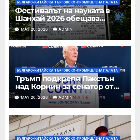
БЪЛГАРО-КИТАЙСКА ТЪРГОВСКО-ПРОМИШЛЕНА ПАЛAТА
Фестивалът на науката в
Шанхай 2026 обещава
вълнуващи научно-
MAY 20, 2026
ADMIN
технологични иновации
БЪЛГАРО-КИТАЙСКА ТЪРГОВСКО-ПРОМИШЛЕНА ПАЛAТА
Тръмп подкрепя Пакстън
над Корнин за сенатор от
Тексас в шокираща
MAY 20, 2026
ADMIN
подкрепа
БЪЛГАРО-КИТАЙСКА ТЪРГОВСКО-ПРОМИШЛЕНА ПАЛAТА