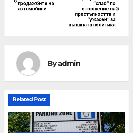
продажбите на
“слаб” по
navigation
автомобили
отношение на
престъпността и
“ужасен” за
външната политика
By
admin
Related Post