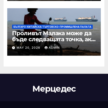
IRS
БЪЛГАРО-КИТАЙСКА ТЪРГОВСКО-ПРОМИШЛЕНА ПАЛAТА
Проливът Малака може да
бъде следващата точка, ако
Азия не внимава
MAY 20, 2026
ADMIN
Мерцедес