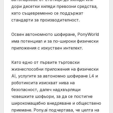
дори десетки хиляди превозни средства,
като същевременно се поддържат
стандарти за производителност.
Освен автономното шофиране, PonyWorld
има потенциал и за по-широки физически
приложения с изкуствен интелект.
Като едно от първите търговски
жизнеспособни приложения на физически
AI, услугите за автономно шофиране L4 и
роботиксита изискват нива на
безопасност, далеч надхвърлящи
човешките шофьори, за да се постигне
широкомащабно внедряване и обществено
приемане. Pony.ai подчертава, че целта на