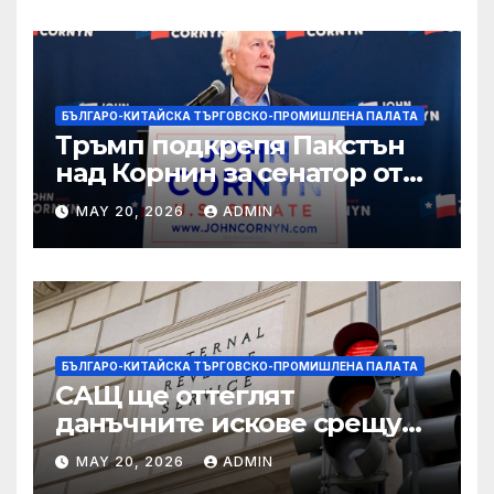
БЪЛГАРО-КИТАЙСКА ТЪРГОВСКО-ПРОМИШЛЕНА ПАЛAТА
Тръмп подкрепя Пакстън
над Корнин за сенатор от
Тексас в шокираща
MAY 20, 2026
ADMIN
подкрепа
БЪЛГАРО-КИТАЙСКА ТЪРГОВСКО-ПРОМИШЛЕНА ПАЛAТА
САЩ ще оттеглят
данъчните искове срещу
Тръмп „завинаги“ в
MAY 20, 2026
ADMIN
сделката за съдебно дело с