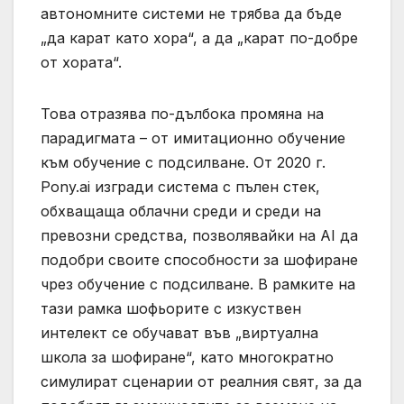
автономните системи не трябва да бъде
„да карат като хора“, а да „карат по-добре
от хората“.
Това отразява по-дълбока промяна на
парадигмата – от имитационно обучение
към обучение с подсилване. От 2020 г.
Pony.ai изгради система с пълен стек,
обхващаща облачни среди и среди на
превозни средства, позволявайки на AI да
подобри своите способности за шофиране
чрез обучение с подсилване. В рамките на
тази рамка шофьорите с изкуствен
интелект се обучават във „виртуална
школа за шофиране“, като многократно
симулират сценарии от реалния свят, за да