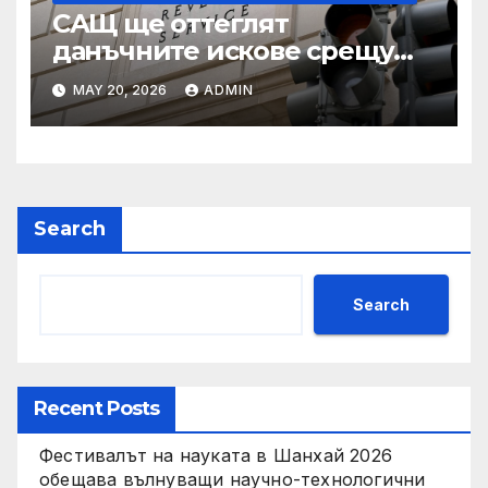
САЩ ще оттеглят
данъчните искове срещу
Тръмп „завинаги“ в
MAY 20, 2026
ADMIN
сделката за съдебно дело с
IRS
Search
Search
Recent Posts
Фестивалът на науката в Шанхай 2026
обещава вълнуващи научно-технологични