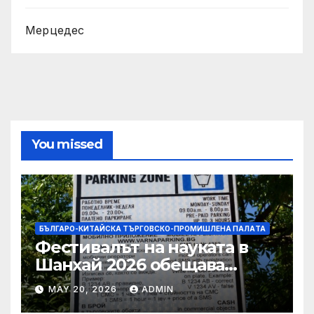
Мерцедес
You missed
БЪЛГАРО-КИТАЙСКА ТЪРГОВСКО-ПРОМИШЛЕНА ПАЛAТА
Фестивалът на науката в
Шанхай 2026 обещава
вълнуващи научно-
MAY 20, 2026
ADMIN
технологични иновации