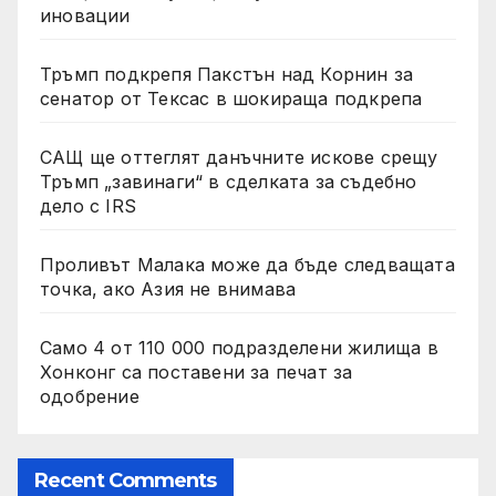
иновации
Тръмп подкрепя Пакстън над Корнин за
сенатор от Тексас в шокираща подкрепа
САЩ ще оттеглят данъчните искове срещу
Тръмп „завинаги“ в сделката за съдебно
дело с IRS
Проливът Малака може да бъде следващата
точка, ако Азия не внимава
Само 4 от 110 000 подразделени жилища в
Хонконг са поставени за печат за
одобрение
Recent Comments