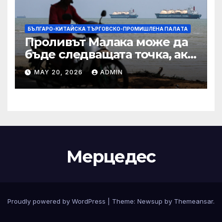
БЪЛГАРО-КИТАЙСКА ТЪРГОВСКО-ПРОМИШЛЕНА ПАЛAТА
Проливът Малака може да
бъде следващата точка, ако
Азия не внимава
MAY 20, 2026
ADMIN
Мерцедес
Proudly powered by WordPress
|
Theme:
Newsup
by
Themeansar
.