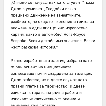
„Отново се почувствах като студент“, каза
Джао с усмивка. „Гледайки всяко
прецизно движение на занаятчиите,
разбирате, че същото търпение и грижа са
вложени в един лист ръчно изработена
хартия, както в автомобил Rolls-Royce
Bespoke. Всеки детайл има значение. Всеки
жест разказва история.“
Ръчно изработената хартия, избрана като
първи акцент на инициативата,
изглеждаше почти създадена за тази цел.
Джао отбеляза, че и двете служат като
празни платна за творчество, и двете
изискват старателна ръчна работа и
изискват изключително търпение и
внимание към детайла.