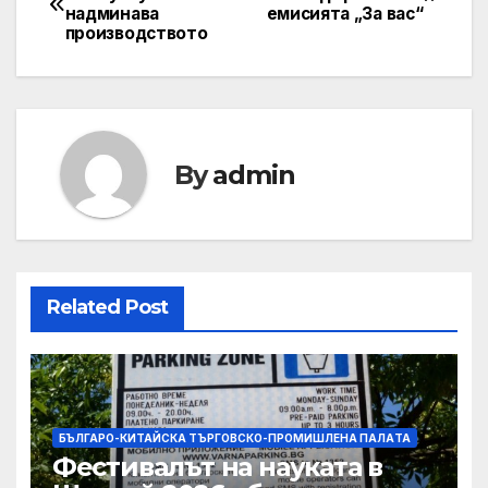
надминава
емисията „За вас“
navigation
производството
By
admin
Related Post
БЪЛГАРО-КИТАЙСКА ТЪРГОВСКО-ПРОМИШЛЕНА ПАЛAТА
Фестивалът на науката в