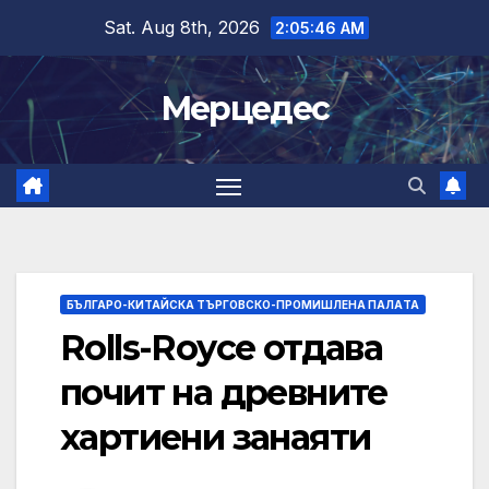
Skip
Sat. Aug 8th, 2026
2:05:47 AM
to
content
Мерцедес
БЪЛГАРО-КИТАЙСКА ТЪРГОВСКО-ПРОМИШЛЕНА ПАЛAТА
Rolls-Royce отдава
почит на древните
хартиени занаяти