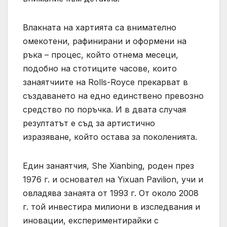
Влакната на хартията са внимателно
омекотени, рафинирани и оформени на
ръка – процес, който отнема месеци,
подобно на стотиците часове, които
занаятчиите на Rolls-Royce прекарват в
създаването на едно единствено превозно
средство по поръчка. И в двата случая
резултатът е съд за артистично
изразяване, който остава за поколенията.
Един занаятчия, She Xianbing, роден през
1976 г. и основател на Yixuan Pavilion, учи и
овладява занаята от 1993 г. От около 2008
г. той инвестира милиони в изследвания и
иновации, експериментирайки с