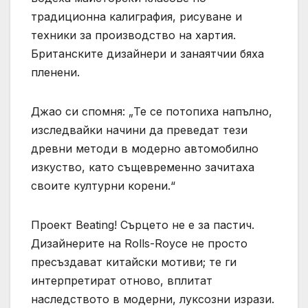
традиционна калиграфия, рисуване и
техники за производство на хартия.
Британските дизайнери и занаятчии бяха
пленени.
Джао си спомня: „Те се потопиха напълно,
изследвайки начини да преведат тези
древни методи в модерно автомобилно
изкуство, като същевременно зачитаха
своите културни корени.“
Проект Beating! Сърцето не е за пастич.
Дизайнерите на Rolls-Royce не просто
пресъздават китайски мотиви; те ги
интерпретират отново, вплитат
наследството в модерни, луксозни изрази.