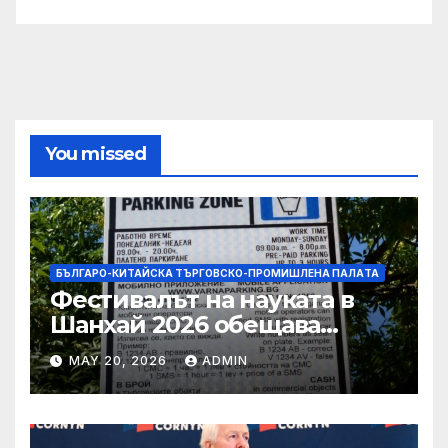
You missed
БЪЛГАРО-КИТАЙСКА ТЪРГОВСКО-ПРОМИШЛЕНА ПАЛAТА
Фестивалът на науката в
Шанхай 2026 обещава
вълнуващи научно-
MAY 20, 2026
ADMIN
технологични иновации