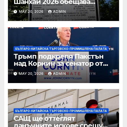
Шанхай 2026 обещава
вълнуващи научно-
MAY 20, 2026
ADMIN
технологични иновации
БЪЛГАРО-КИТАЙСКА ТЪРГОВСКО-ПРОМИШЛЕНА ПАЛAТА
Тръмп подкрепя Пакстън
над Корнин за сенатор от
Тексас в шокираща
MAY 20, 2026
ADMIN
подкрепа
БЪЛГАРО-КИТАЙСКА ТЪРГОВСКО-ПРОМИШЛЕНА ПАЛAТА
САЩ ще оттеглят
данъчните искове срещу