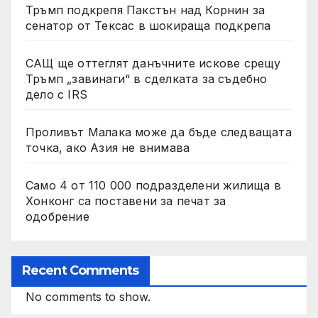
Тръмп подкрепя Пакстън над Корнин за
сенатор от Тексас в шокираща подкрепа
САЩ ще оттеглят данъчните искове срещу
Тръмп „завинаги“ в сделката за съдебно
дело с IRS
Проливът Малака може да бъде следващата
точка, ако Азия не внимава
Само 4 от 110 000 подразделени жилища в
Хонконг са поставени за печат за
одобрение
Recent Comments
No comments to show.