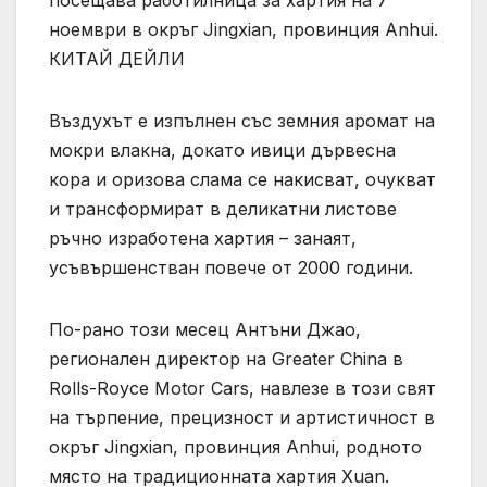
ноември в окръг Jingxian, провинция Anhui.
КИТАЙ ДЕЙЛИ
Въздухът е изпълнен със земния аромат на
мокри влакна, докато ивици дървесна
кора и оризова слама се накисват, очукват
и трансформират в деликатни листове
ръчно изработена хартия – занаят,
усъвършенстван повече от 2000 години.
По-рано този месец Антъни Джао,
регионален директор на Greater China в
Rolls-Royce Motor Cars, навлезе в този свят
на търпение, прецизност и артистичност в
окръг Jingxian, провинция Anhui, родното
място на традиционната хартия Xuan.