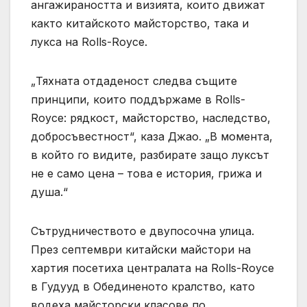
ангажираността и визията, които движат
както китайското майсторство, така и
лукса на Rolls-Royce.
„Тяхната отдаденост следва същите
принципи, които поддържаме в Rolls-
Royce: рядкост, майсторство, наследство,
добросъвестност“, каза Джао. „В момента,
в който го видите, разбирате защо луксът
не е само цена – това е история, грижа и
душа.“
Сътрудничеството е двупосочна улица.
През септември китайски майстори на
хартия посетиха централата на Rolls-Royce
в Гудууд в Обединеното кралство, като
водеха майсторски класове по