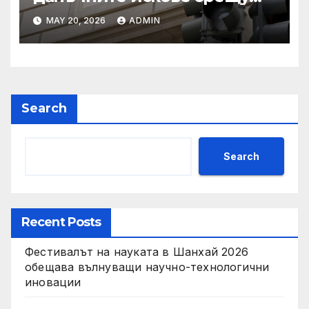
Тръмп „завинаги“ в
MAY 20, 2026
ADMIN
сделката за съдебно дело с
IRS
Search
Search
Recent Posts
Фестивалът на науката в Шанхай 2026
обещава вълнуващи научно-технологични
иновации