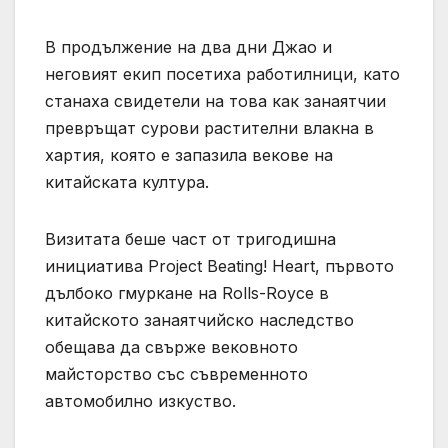
В продължение на два дни Джао и
неговият екип посетиха работилници, като
станаха свидетели на това как занаятчии
превръщат сурови растителни влакна в
хартия, която е запазила векове на
китайската култура.
Визитата беше част от тригодишна
инициатива Project Beating! Heart, първото
дълбоко гмуркане на Rolls-Royce в
китайското занаятчийско наследство
обещава да свърже вековното
майсторство със съвременното
автомобилно изкуство.