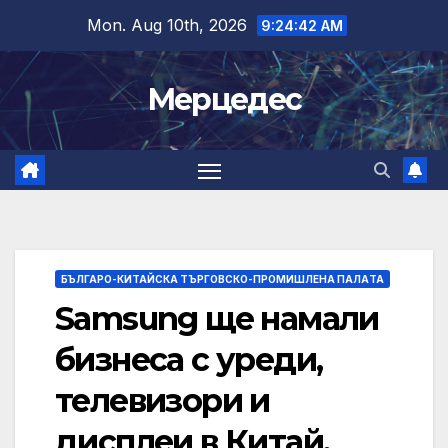
Skip
Mon. Aug 10th, 2026
9:24:43 AM
to
content
Мерцедес
БЪЛГАРО-КИТАЙСКА ТЪРГОВСКО-ПРОМИШЛЕНА ПАЛAТА
Samsung ще намали
бизнеса с уреди,
телевизори и
дисплеи в Китай,