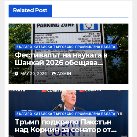
Related Post
БЪЛГАРО-КИТАЙСКА ТЪРГОВСКО-ПРОМИШЛЕНА ПАЛAТА
Фестивалът на науката в
Шанхай 2026 обещава
вълнуващи научно-
MAY 20, 2026
ADMIN
технологични иновации
БЪЛГАРО-КИТАЙСКА ТЪРГОВСКО-ПРОМИШЛЕНА ПАЛAТА
Тръмп подкрепя Пакстън
над Корнин за сенатор от