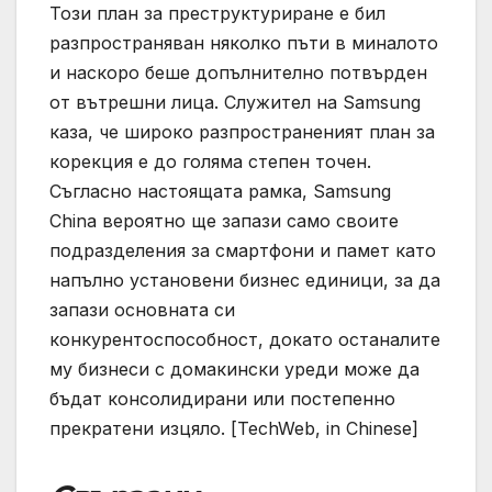
Този план за преструктуриране е бил
разпространяван няколко пъти в миналото
и наскоро беше допълнително потвърден
от вътрешни лица. Служител на Samsung
каза, че широко разпространеният план за
корекция е до голяма степен точен.
Съгласно настоящата рамка, Samsung
China вероятно ще запази само своите
подразделения за смартфони и памет като
напълно установени бизнес единици, за да
запази основната си
конкурентоспособност, докато останалите
му бизнеси с домакински уреди може да
бъдат консолидирани или постепенно
прекратени изцяло. [TechWeb, in Chinese]