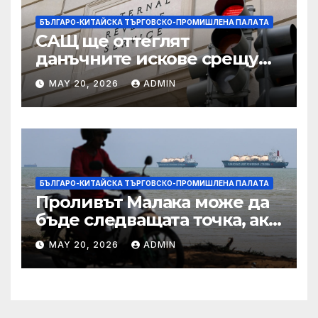
БЪЛГАРО-КИТАЙСКА ТЪРГОВСКО-ПРОМИШЛЕНА ПАЛAТА
САЩ ще оттеглят
данъчните искове срещу
Тръмп „завинаги“ в
MAY 20, 2026
ADMIN
сделката за съдебно дело с
IRS
БЪЛГАРО-КИТАЙСКА ТЪРГОВСКО-ПРОМИШЛЕНА ПАЛAТА
Проливът Малака може да
бъде следващата точка, ако
Азия не внимава
MAY 20, 2026
ADMIN