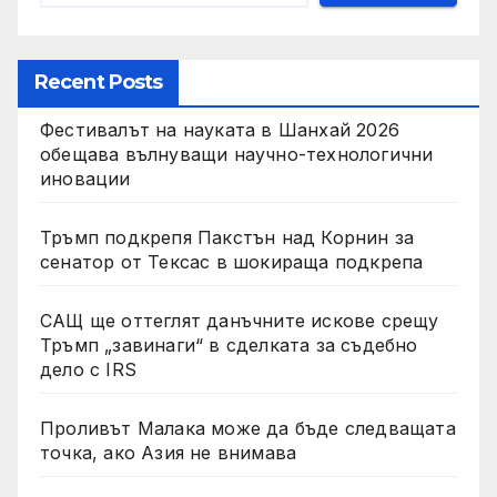
Recent Posts
Фестивалът на науката в Шанхай 2026
обещава вълнуващи научно-технологични
иновации
Тръмп подкрепя Пакстън над Корнин за
сенатор от Тексас в шокираща подкрепа
САЩ ще оттеглят данъчните искове срещу
Тръмп „завинаги“ в сделката за съдебно
дело с IRS
Проливът Малака може да бъде следващата
точка, ако Азия не внимава