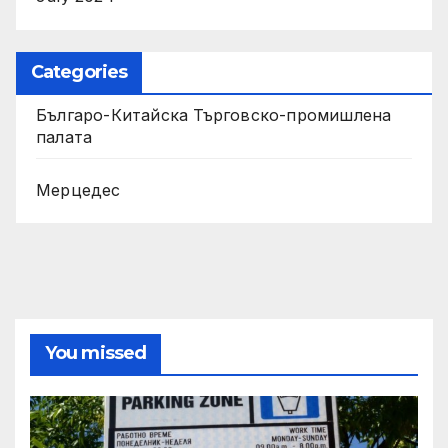
Categories
Българо-Китайска Търговско-промишлена
палaта
Мерцедес
You missed