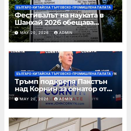
БЪЛГАРО-КИТАЙСКА ТЪРГОВСКО-ПРОМИШЛЕНА ПАЛAТА
Фестивалът на науката в
Шанхай 2026 обещава
вълнуващи научно-
MAY 20, 2026
ADMIN
технологични иновации
БЪЛГАРО-КИТАЙСКА ТЪРГОВСКО-ПРОМИШЛЕНА ПАЛAТА
Тръмп подкрепя Пакстън
над Корнин за сенатор от
Тексас в шокираща
MAY 20, 2026
ADMIN
подкрепа