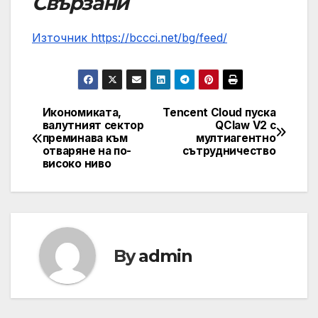
Свързани
Източник https://bccci.net/bg/feed/
Икономиката,
Tencent Cloud пуска
Post
валутният сектор
QClaw V2 с
преминава към
мултиагентно
navigation
отваряне на по-
сътрудничество
високо ниво
By
admin