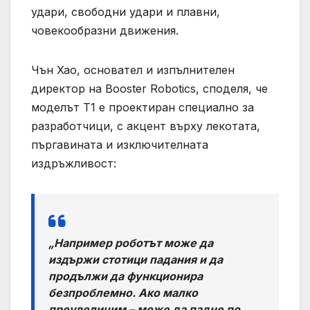
удари, свободни удари и плавни,
човекообразни движения.
Чън Хао, основател и изпълнителен
директор на Booster Robotics, споделя, че
моделът T1 е проектиран специално за
разработчици, с акцент върху лекотата,
пъргавината и изключителната
издръжливост:
„Например роботът може да
издържи стотици падания и да
продължи да функционира
безпроблемно. Ако малко
преувеличим – може да падне по