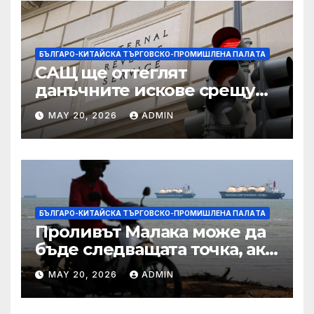
БЪЛГАРО-КИТАЙСКА ТЪРГОВСКО-ПРОМИШЛЕНА ПАЛAТА
САЩ ще оттеглят
данъчните искове срещу
Тръмп „завинаги“ в
MAY 20, 2026
ADMIN
сделката за съдебно дело с
IRS
БЪЛГАРО-КИТАЙСКА ТЪРГОВСКО-ПРОМИШЛЕНА ПАЛAТА
Проливът Малака може да
бъде следващата точка, ако
Азия не внимава
MAY 20, 2026
ADMIN