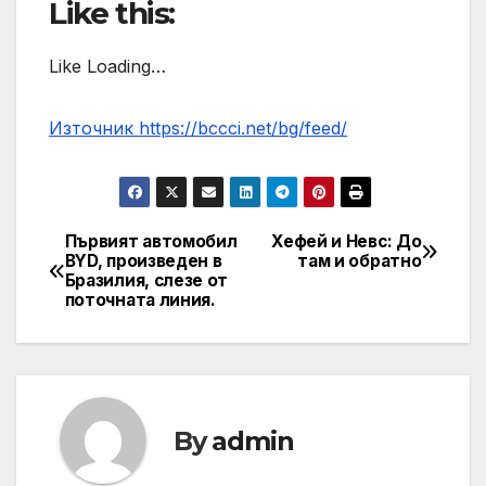
Like this:
Like Loading…
Източник https://bccci.net/bg/feed/
Първият автомобил
Хефей и Невс: До
Post
BYD, произведен в
там и обратно
Бразилия, слезе от
navigation
поточната линия.
By
admin