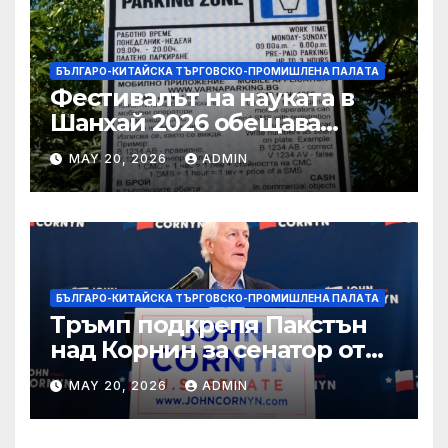
БЪЛГАРО-КИТАЙСКА ТЪРГОВСКО-ПРОМИШЛЕНА ПАЛAТА
Фестивалът на науката в
Шанхай 2026 обещава
вълнуващи научно-
MAY 20, 2026
ADMIN
технологични иновации
БЪЛГАРО-КИТАЙСКА ТЪРГОВСКО-ПРОМИШЛЕНА ПАЛAТА
Тръмп подкрепя Пакстън
над Корнин за сенатор от
Тексас в шокираща
MAY 20, 2026
ADMIN
подкрепа