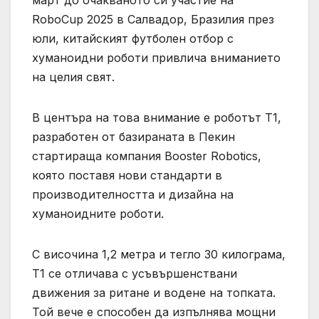
RoboCup 2025 в Салвадор, Бразилия през
юли, китайският футболен отбор с
хуманоидни роботи привлича вниманието
на целия свят.
В центъра на това внимание е роботът T1,
разработен от базираната в Пекин
стартираща компания Booster Robotics,
която поставя нови стандарти в
производителността и дизайна на
хуманоидните роботи.
С височина 1,2 метра и тегло 30 килограма,
T1 се отличава с усъвършенствани
движения за ритане и водене на топката.
Той вече е способен да изпълнява мощни