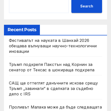
Search
Recent Posts
Фестивалът на науката в Шанхай 2026
обещава вълнуващи научно-технологични
иновации
Тръмп подкрепя Пакстън над Корнин за
сенатор от Тексас в шокираща подкрепа
САЩ ще оттеглят данъчните искове срещу
Тръмп „завинаги“ в сделката за съдебно
дело с IRS
Проливът Малака може да бъде следващата