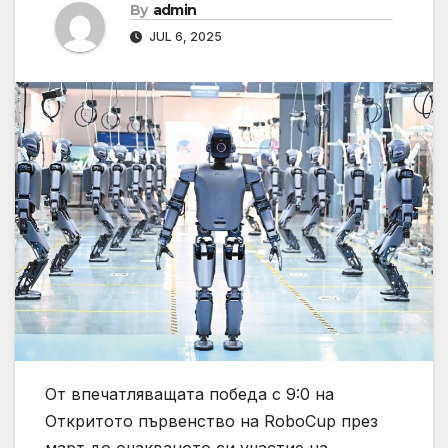
By
admin
JUL 6, 2025
От впечатляващата победа с 9:0 на
Откритото първенство на RoboCup през
март до очакваното си участие на