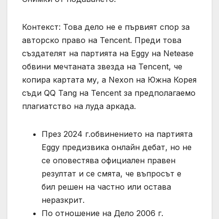
Контекст: Това дело не е първият спор за
авторско право на Tencent. Преди това
създателят на партията на Eggy на Netease
обвини мечтаната звезда на Tencent, че
копира картата му, а Nexon на Южна Корея
съди QQ Tang на Tencent за предполагаемо
плагиатство на луда аркада.
През 2024 г.обвинението на партията
Eggy предизвика онлайн дебат, но не
се оповестява официален правен
резултат и се смята, че въпросът е
бил решен на частно или остава
неразкрит.
По отношение на Дело 2006 г.