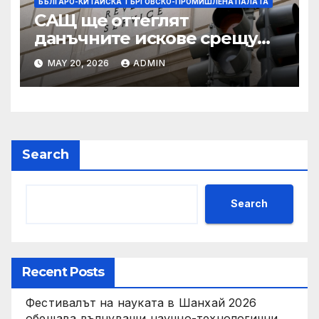
БЪЛГАРО-КИТАЙСКА ТЪРГОВСКО-ПРОМИШЛЕНА ПАЛAТА
САЩ ще оттеглят
данъчните искове срещу
Тръмп „завинаги“ в
MAY 20, 2026
ADMIN
сделката за съдебно дело с
IRS
Search
Search
Recent Posts
Фестивалът на науката в Шанхай 2026
обещава вълнуващи научно-технологични