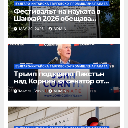
БЪЛГАРО-КИТАЙСКА ТЪРГОВСКО-ПРОМИШЛЕНА ПАЛAТА
Фестивалът на науката в
Шанхай 2026 обещава
вълнуващи научно-
MAY 20, 2026
ADMIN
технологични иновации
БЪЛГАРО-КИТАЙСКА ТЪРГОВСКО-ПРОМИШЛЕНА ПАЛAТА
Тръмп подкрепя Пакстън
над Корнин за сенатор от
Тексас в шокираща
MAY 20, 2026
ADMIN
подкрепа