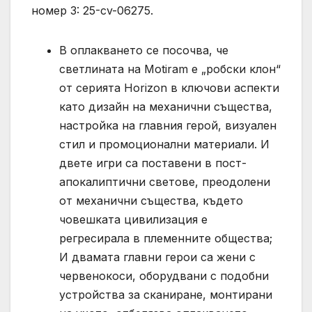
номер 3: 25-cv-06275.
В оплакването се посочва, че
светлината на Motiram е „робски клон“
от серията Horizon в ключови аспекти
като дизайн на механични същества,
настройка на главния герой, визуален
стил и промоционални материали. И
двете игри са поставени в пост-
апокалиптични светове, преодолени
от механични същества, където
човешката цивилизация е
регресирала в племенните общества;
И двамата главни герои са жени с
червенокоси, оборудвани с подобни
устройства за сканиране, монтирани