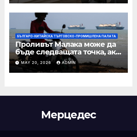
IRS
БЪЛГАРО-КИТАЙСКА ТЪРГОВСКО-ПРОМИШЛЕНА ПАЛAТА
Проливът Малака може да
бъде следващата точка, ако
Азия не внимава
MAY 20, 2026
ADMIN
Мерцедес