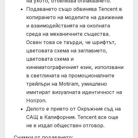
на ухото, отбелязва оплакването.
Подаването също обвинява Tencent в
копирането на моделите на движение
и взаимодействията на околната
среда на механичните същества.
Освен това се твърди, че шрифтът,
цветовата схема на заглавието,
цветовата схема и
кинематографичният език, използвани
в светлината на промоционалните
трейлъри на Motiram, умишлено
имитират визуалната идентичност на
Horizon.
Делото е прието от Окръжния съд на
САЩ в Калифорния. Tencent все още
не е издал обществен отговор.
Снимки от подаването: