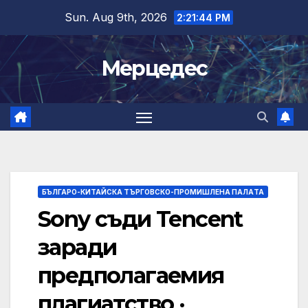
Skip
Sun. Aug 9th, 2026
2:21:44 PM
to
content
Мерцедес
БЪЛГАРО-КИТАЙСКА ТЪРГОВСКО-ПРОМИШЛЕНА ПАЛAТА
Sony съди Tencent
заради
предполагаемия
плагиатство ·