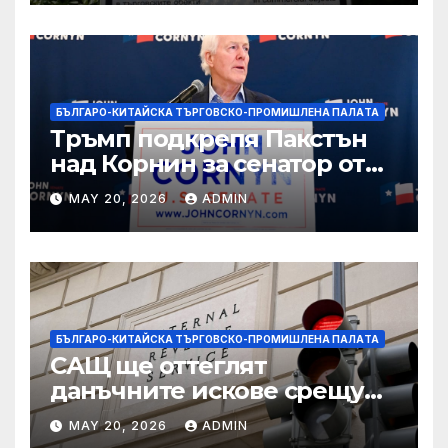
БЪЛГАРО-КИТАЙСКА ТЪРГОВСКО-ПРОМИШЛЕНА ПАЛAТА
Тръмп подкрепя Пакстън
над Корнин за сенатор от
Тексас в шокираща
MAY 20, 2026
ADMIN
подкрепа
БЪЛГАРО-КИТАЙСКА ТЪРГОВСКО-ПРОМИШЛЕНА ПАЛAТА
САЩ ще оттеглят
данъчните искове срещу
Тръмп „завинаги“ в
MAY 20, 2026
ADMIN
сделката за съдебно дело с