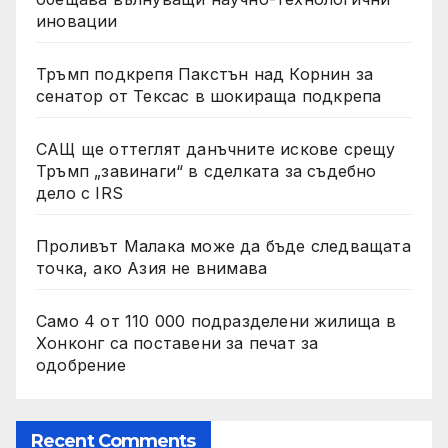
иновации
Тръмп подкрепя Пакстън над Корнин за
сенатор от Тексас в шокираща подкрепа
САЩ ще оттеглят данъчните искове срещу
Тръмп „завинаги“ в сделката за съдебно
дело с IRS
Проливът Малака може да бъде следващата
точка, ако Азия не внимава
Само 4 от 110 000 подразделени жилища в
Хонконг са поставени за печат за
одобрение
Recent Comments