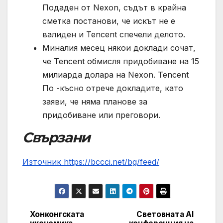
Подаден от Nexon, съдът в крайна
сметка постанови, че искът не е
валиден и Tencent спечели делото.
Миналия месец някои доклади сочат,
че Tencent обмисля придобиване на 15
милиарда долара на Nexon. Tencent
По -късно отрече докладите, като
заяви, че няма планове за
придобиване или преговори.
Свързани
Източник https://bccci.net/bg/feed/
Хонконгската
Световната AI
Post