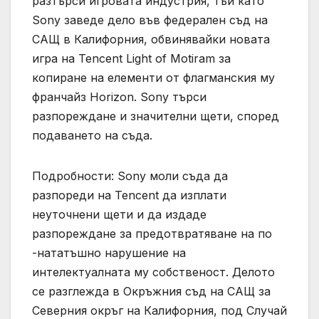
разтърси игровата индустрия, тъй като
Sony заведе дело във федерален съд на
САЩ в Калифорния, обвинявайки новата
игра на Tencent Light of Motiram за
копиране на елементи от флагманския му
франчайз Horizon. Sony търси
разпореждане и значителни щети, според
подаването на съда.
Подробности: Sony моли съда да
разпореди на Tencent да изплати
неуточнени щети и да издаде
разпореждане за предотвратяване на по
-нататъшно нарушение на
интелектуалната му собственост. Делото
се разглежда в Окръжния съд на САЩ за
Северния окръг на Калифорния, под Случай