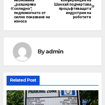
икономика
конференция на
„разширява
Шанхай подчертава
navigation
солидно“,
процъфтяващата
подпомогнато от
индустрия на
силно показване на
роботите
износа
By
admin
Related Post