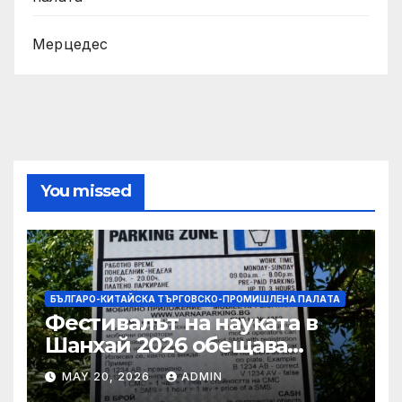
Мерцедес
You missed
БЪЛГАРО-КИТАЙСКА ТЪРГОВСКО-ПРОМИШЛЕНА ПАЛAТА
Фестивалът на науката в
Шанхай 2026 обещава
вълнуващи научно-
MAY 20, 2026
ADMIN
технологични иновации