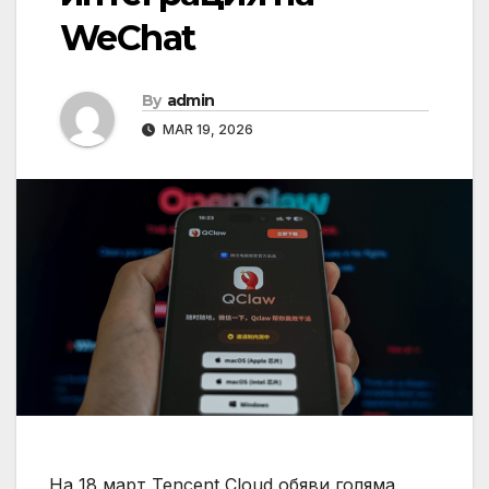
WeChat
By
admin
MAR 19, 2026
На 18 март Tencent Cloud обяви голяма