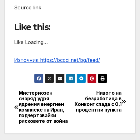
Source link
Like this:
Like Loading…
Източник https://bccci.net/bg/feed/
Мистериозен
Нивото на
Post
снаряд удря
безработица в
ядрения енергиен
Хонконг спада с 0,1
navigation
комплекс на Иран,
процентни пункта
подчертавайки
рисковете от война