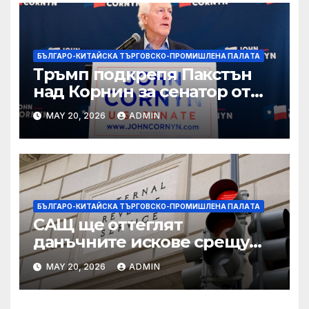
БЪЛГАРО-КИТАЙСКА ТЪРГОВСКО-ПРОМИШЛЕНА ПАЛAТА
Тръмп подкрепя Пакстън
над Корнин за сенатор от
Тексас в шокираща
MAY 20, 2026
ADMIN
подкрепа
БЪЛГАРО-КИТАЙСКА ТЪРГОВСКО-ПРОМИШЛЕНА ПАЛAТА
САЩ ще оттеглят
данъчните искове срещу
Тръмп „завинаги“ в
MAY 20, 2026
ADMIN
сделката за съдебно дело с
IRS