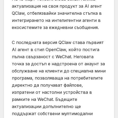
актуализация на своя продукт за AI агент
QClaw, отбелязвайки значителна стъпка в
интегрирането на интелигентни агенти в
екосистемите за ежедневни съобщения.
С последната версия QClaw става първият
AI агент в стил OpenClaw, който постига
пълна свързаност с WeChat. Неговата
точка за достъп е надстроена от акаунт за
обслужване на клиенти до специална мини
програма, позволяваща на потребителите
директно да получават файлове,
изпратени от настолни устройства в
рамките на WeChat. Бъдещите
актуализации допълнително ще
поддържат собствени мултимодални