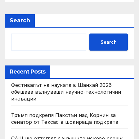
Search
Search
Recent Posts
Фестивалът на науката в Шанхай 2026
обещава вълнуващи научно-технологични
иновации
Тръмп подкрепя Пакстън над Корнин за
сенатор от Тексас в шокираща подкрепа
САЩ ще оттеглят данъчните искове срещу