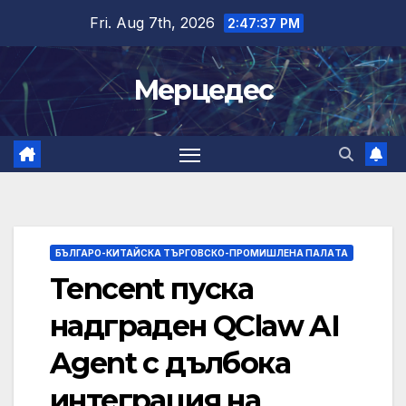
Skip
Fri. Aug 7th, 2026
2:47:38 PM
to
content
Мерцедес
БЪЛГАРО-КИТАЙСКА ТЪРГОВСКО-ПРОМИШЛЕНА ПАЛAТА
Tencent пуска
надграден QClaw AI
Agent с дълбока
интеграция на