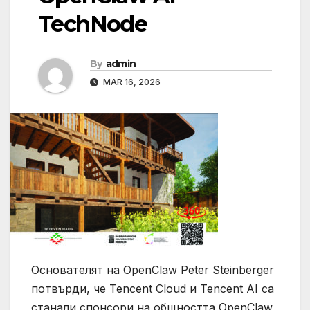
TechNode
By
admin
MAR 16, 2026
Основателят на OpenClaw Peter Steinberger
потвърди, че Tencent Cloud и Tencent AI са
станали спонсори на общността OpenClaw,