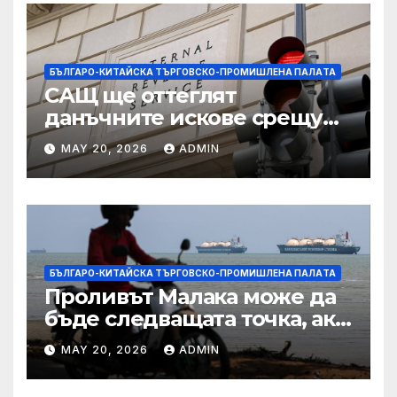
БЪЛГАРО-КИТАЙСКА ТЪРГОВСКО-ПРОМИШЛЕНА ПАЛAТА
САЩ ще оттеглят
данъчните искове срещу
Тръмп „завинаги“ в
MAY 20, 2026
ADMIN
сделката за съдебно дело с
IRS
БЪЛГАРО-КИТАЙСКА ТЪРГОВСКО-ПРОМИШЛЕНА ПАЛAТА
Проливът Малака може да
бъде следващата точка, ако
Азия не внимава
MAY 20, 2026
ADMIN