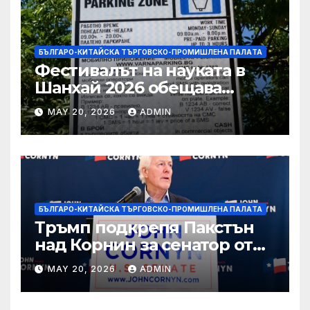
БЪЛГАРО-КИТАЙСКА ТЪРГОВСКО-ПРОМИШЛЕНА ПАЛAТА
Фестивалът на науката в
Шанхай 2026 обещава
вълнуващи научно-
MAY 20, 2026
ADMIN
технологични иновации
БЪЛГАРО-КИТАЙСКА ТЪРГОВСКО-ПРОМИШЛЕНА ПАЛAТА
Тръмп подкрепя Пакстън
над Корнин за сенатор от
Тексас в шокираща
MAY 20, 2026
ADMIN
подкрепа