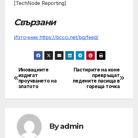
[TechNode Reporting]
Свързани
Източник https://bccci.net/bg/feed/
Иновациите
Пастирите на коне
Post
издигат
превръщат
проучването на
ледените пасища в
navigation
златото
гореща точка
By
admin