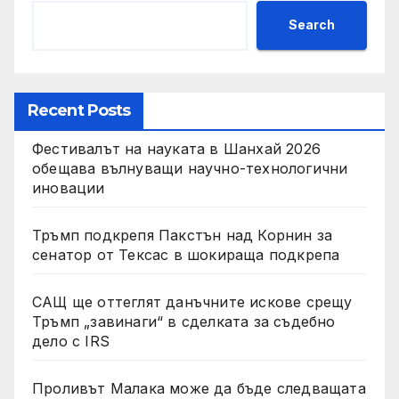
Search
Recent Posts
Фестивалът на науката в Шанхай 2026
обещава вълнуващи научно-технологични
иновации
Тръмп подкрепя Пакстън над Корнин за
сенатор от Тексас в шокираща подкрепа
САЩ ще оттеглят данъчните искове срещу
Тръмп „завинаги“ в сделката за съдебно
дело с IRS
Проливът Малака може да бъде следващата