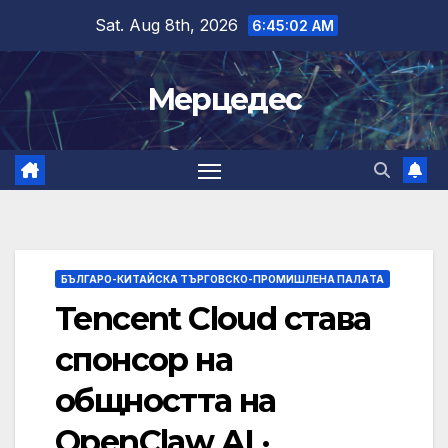
Skip
Sat. Aug 8th, 2026
6:45:03 AM
to
content
Мерцедес
БЪЛГАРО-КИТАЙСКА ТЪРГОВСКО-ПРОМИШЛЕНА ПАЛAТА
Tencent Cloud става
спонсор на
общността на
OpenClaw AI ·