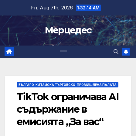
Skip
Fri. Aug 7th, 2026
1:32:15 AM
to
content
Мерцедес
БЪЛГАРО-КИТАЙСКА ТЪРГОВСКО-ПРОМИШЛЕНА ПАЛAТА
TikTok ограничава AI
съдържание в
емисията „За вас“