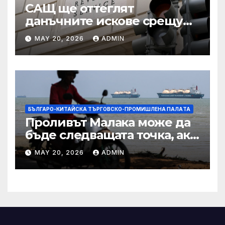
САЩ ще оттеглят
данъчните искове срещу
Тръмп „завинаги“ в
MAY 20, 2026
ADMIN
сделката за съдебно дело с
IRS
БЪЛГАРО-КИТАЙСКА ТЪРГОВСКО-ПРОМИШЛЕНА ПАЛAТА
Проливът Малака може да
бъде следващата точка, ако
Азия не внимава
MAY 20, 2026
ADMIN