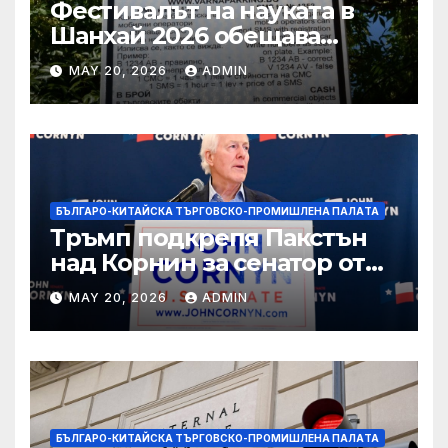
Фестивалът на науката в
Шанхай 2026 обещава
вълнуващи научно-
MAY 20, 2026
ADMIN
технологични иновации
БЪЛГАРО-КИТАЙСКА ТЪРГОВСКО-ПРОМИШЛЕНА ПАЛAТА
Тръмп подкрепя Пакстън
над Корнин за сенатор от
Тексас в шокираща
MAY 20, 2026
ADMIN
подкрепа
БЪЛГАРО-КИТАЙСКА ТЪРГОВСКО-ПРОМИШЛЕНА ПАЛAТА