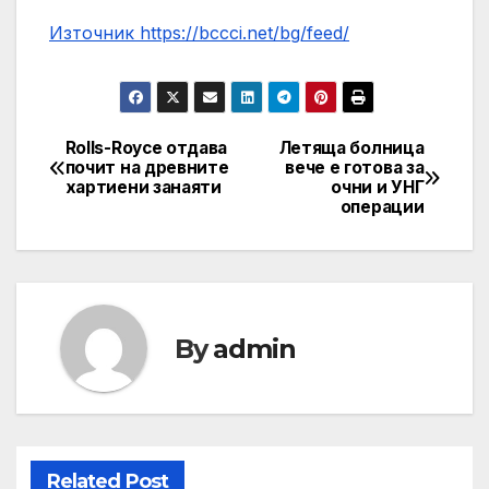
Източник https://bccci.net/bg/feed/
Rolls-Royce отдава
Летяща болница
Post
почит на древните
вече е готова за
хартиени занаяти
очни и УНГ
navigation
операции
By
admin
Related Post