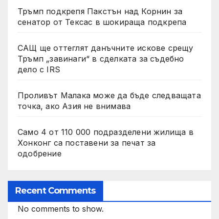
Тръмп подкрепя Пакстън над Корнин за
сенатор от Тексас в шокираща подкрепа
САЩ ще оттеглят данъчните искове срещу
Тръмп „завинаги“ в сделката за съдебно
дело с IRS
Проливът Малака може да бъде следващата
точка, ако Азия не внимава
Само 4 от 110 000 подразделени жилища в
Хонконг са поставени за печат за
одобрение
Recent Comments
No comments to show.