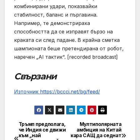
комбинирани удари, показвайки
стабилност, баланс и пъргавина.
Например, те демонстрираха
способността да се изправят бързо на
краката си след падане. В крайна сметка
шампионата беше претендирана от робот,
наречен „AI тактик“. [recorded broadcast]
Свързани
Източник https://bccci.net/bg/feed/
Тръмп предполага,
Мултиполярната
Post
че Индия се движи
амбиция на Китай
към „най
кара САЩ да седнат