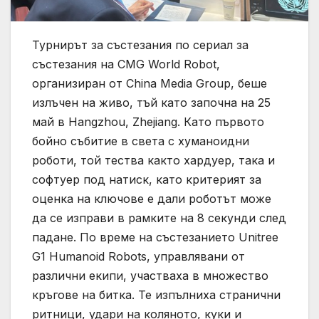
Турнирът за състезания по сериал за
състезания на CMG World Robot,
организиран от China Media Group, беше
излъчен на живо, тъй като започна на 25
май в Hangzhou, Zhejiang. Като първото
бойно събитие в света с хуманоидни
роботи, той тества както хардуер, така и
софтуер под натиск, като критерият за
оценка на ключове е дали роботът може
да се изправи в рамките на 8 секунди след
падане. По време на състезанието Unitree
G1 Humanoid Robots, управлявани от
различни екипи, участваха в множество
кръгове на битка. Те изпълниха странични
ритници, удари на коляното, куки и