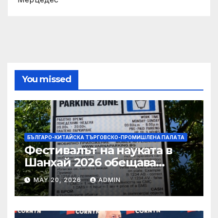
You missed
БЪЛГАРО-КИТАЙСКА ТЪРГОВСКО-ПРОМИШЛЕНА ПАЛAТА
Фестивалът на науката в
Шанхай 2026 обещава
вълнуващи научно-
MAY 20, 2026
ADMIN
технологични иновации