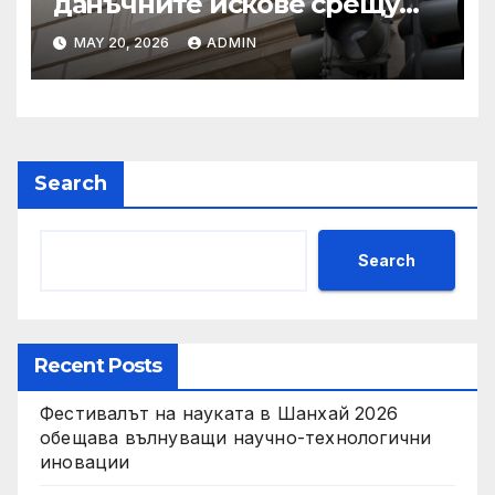
данъчните искове срещу
Тръмп „завинаги“ в
MAY 20, 2026
ADMIN
сделката за съдебно дело с
IRS
Search
Search
Recent Posts
Фестивалът на науката в Шанхай 2026
обещава вълнуващи научно-технологични
иновации