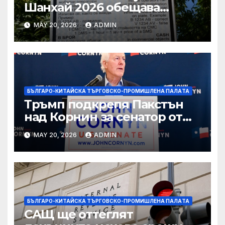
Шанхай 2026 обещава
вълнуващи научно-
MAY 20, 2026
ADMIN
технологични иновации
БЪЛГАРО-КИТАЙСКА ТЪРГОВСКО-ПРОМИШЛЕНА ПАЛAТА
Тръмп подкрепя Пакстън
над Корнин за сенатор от
Тексас в шокираща
MAY 20, 2026
ADMIN
подкрепа
БЪЛГАРО-КИТАЙСКА ТЪРГОВСКО-ПРОМИШЛЕНА ПАЛAТА
САЩ ще оттеглят