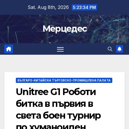
Skip
Sat. Aug 8th, 2026
5:23:34 PM
to
content
Мерцедес
БЪЛГАРО-КИТАЙСКА ТЪРГОВСКО-ПРОМИШЛЕНА ПАЛAТА
Unitree G1 Роботи
битка в първия в
света боен турнир
по хуманоиден