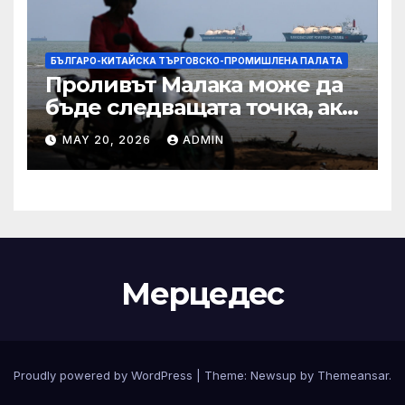
БЪЛГАРО-КИТАЙСКА ТЪРГОВСКО-ПРОМИШЛЕНА ПАЛAТА
Проливът Малака може да
бъде следващата точка, ако
Азия не внимава
MAY 20, 2026
ADMIN
Мерцедес
Proudly powered by WordPress
|
Theme:
Newsup
by
Themeansar
.