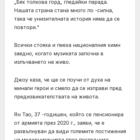
„Бях толкова горд, гледайки парада.
Нашата страна стана много по -силна,
така че унизителната история няма да се
повтори.“
Всички стояха и пееха националния химн
заедно, когато музиката започна в
излъчването на живо.
Джоу каза, че ще се поучи от духа на
минали герои и смело да се изправи пред
предизвикателствата на живота.
Ян Тао, 37 -годишен, който се пенсионира
от армията през 2020 г., заяви, че е
развълнуван да види големите постижения
на модернизацията през последните