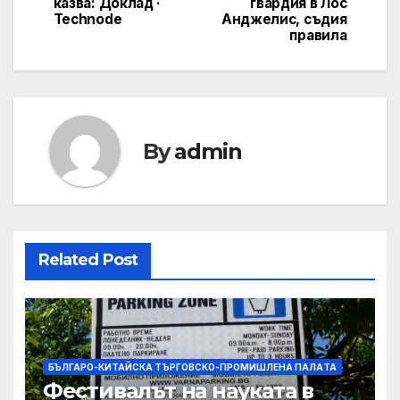
казва: Доклад ·
гвардия в Лос
Technode
Анджелис, съдия
правила
By
admin
Related Post
БЪЛГАРО-КИТАЙСКА ТЪРГОВСКО-ПРОМИШЛЕНА ПАЛAТА
Фестивалът на науката в