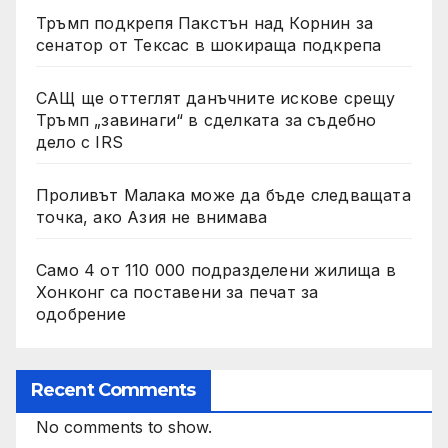
Тръмп подкрепя Пакстън над Корнин за
сенатор от Тексас в шокираща подкрепа
САЩ ще оттеглят данъчните искове срещу
Тръмп „завинаги“ в сделката за съдебно
дело с IRS
Проливът Малака може да бъде следващата
точка, ако Азия не внимава
Само 4 от 110 000 подразделени жилища в
Хонконг са поставени за печат за
одобрение
Recent Comments
No comments to show.