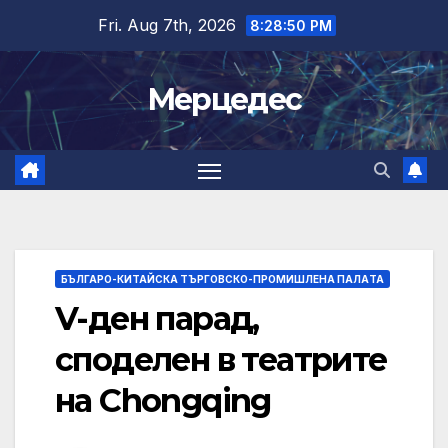
Skip
Fri. Aug 7th, 2026
8:28:50 PM
to
content
Мерцедес
БЪЛГАРО-КИТАЙСКА ТЪРГОВСКО-ПРОМИШЛЕНА ПАЛAТА
V-ден парад,
споделен в театрите
на Chongqing