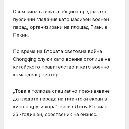
Осем кина в цялата община предлагаха
публични гледания като масивен военен
парад, организирани на площад Тиан, в
Пекин.
По време на Втората световна война
Chongqing служи като военна столица на
китайското правителство и като военно
командващ център.
„Това е толкова специално преживяване
да гледате парада на гигантски екран в
кино с други хора“, казва Джоу Юнсианг,
35 -годишен, собственик на бизнес.