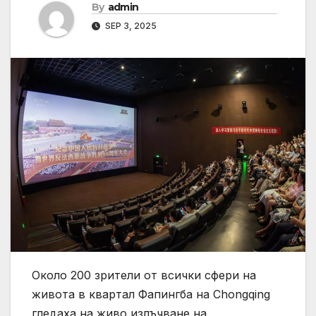
By
admin
SEP 3, 2025
Около 200 зрители от всички сфери на
живота в квартал Фапингба на Chongqing
гледаха на живо излъчване на