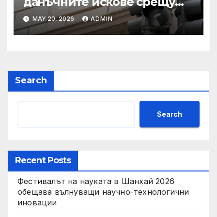
данъчните искове срещу
Тръмп „завинаги“ в
MAY 20, 2026
ADMIN
сделката за съдебно дело с
IRS
Search
Search
Recent Posts
Фестивалът на науката в Шанхай 2026
обещава вълнуващи научно-технологични
иновации