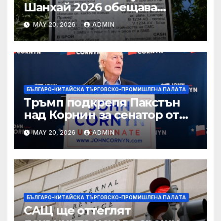
Шанхай 2026 обещава
вълнуващи научно-
MAY 20, 2026
ADMIN
технологични иновации
БЪЛГАРО-КИТАЙСКА ТЪРГОВСКО-ПРОМИШЛЕНА ПАЛAТА
Тръмп подкрепя Пакстън
над Корнин за сенатор от
Тексас в шокираща
MAY 20, 2026
ADMIN
подкрепа
БЪЛГАРО-КИТАЙСКА ТЪРГОВСКО-ПРОМИШЛЕНА ПАЛAТА
САЩ ще оттеглят