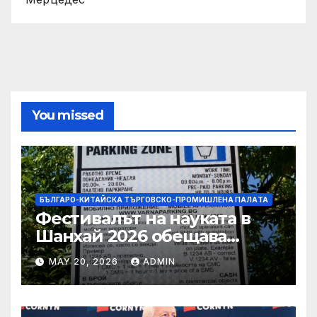
You missed
БЪЛГАРО-КИТАЙСКА ТЪРГОВСКО-ПРОМИШЛЕНА ПАЛAТА
Фестивалът на науката в
Шанхай 2026 обещава
вълнуващи научно-
MAY 20, 2026
ADMIN
технологични иновации