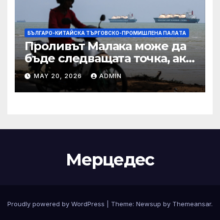
БЪЛГАРО-КИТАЙСКА ТЪРГОВСКО-ПРОМИШЛЕНА ПАЛAТА
Проливът Малака може да
бъде следващата точка, ако
Азия не внимава
MAY 20, 2026
ADMIN
Мерцедес
Proudly powered by WordPress
|
Theme:
Newsup
by
Themeansar
.