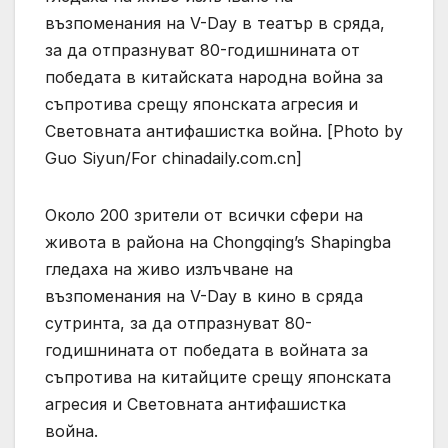
възпоменания на V-Day в театър в сряда,
за да отпразнуват 80-годишнината от
победата в китайската народна война за
съпротива срещу японската агресия и
Световната антифашистка война. [Photo by
Guo Siyun/For chinadaily.com.cn]
Около 200 зрители от всички сфери на
живота в района на Chongqing’s Shapingba
гледаха на живо излъчване на
възпоменания на V-Day в кино в сряда
сутринта, за да отпразнуват 80-
годишнината от победата в войната за
съпротива на китайците срещу японската
агресия и Световната антифашистка
война.