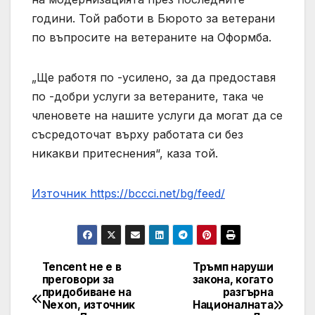
години. Той работи в Бюрото за ветерани
по въпросите на ветераните на Оформба.
„Ще работя по -усилено, за да предоставя
по -добри услуги за ветераните, така че
членовете на нашите услуги да могат да се
съсредоточат върху работата си без
никакви притеснения“, каза той.
Източник https://bccci.net/bg/feed/
Tencent не е в
Тръмп наруши
Post
преговори за
закона, когато
придобиване на
разгърна
navigation
Nexon, източник
Националната