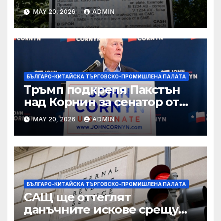
вълнуващи научно-
MAY 20, 2026
ADMIN
технологични иновации
БЪЛГАРО-КИТАЙСКА ТЪРГОВСКО-ПРОМИШЛЕНА ПАЛAТА
Тръмп подкрепя Пакстън
над Корнин за сенатор от
Тексас в шокираща
MAY 20, 2026
ADMIN
подкрепа
БЪЛГАРО-КИТАЙСКА ТЪРГОВСКО-ПРОМИШЛЕНА ПАЛAТА
САЩ ще оттеглят
данъчните искове срещу