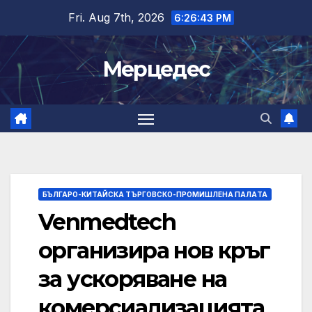
Skip
Fri. Aug 7th, 2026
6:26:43 PM
to
content
Мерцедес
БЪЛГАРО-КИТАЙСКА ТЪРГОВСКО-ПРОМИШЛЕНА ПАЛAТА
Venmedtech
организира нов кръг
за ускоряване на
комерсиализацията