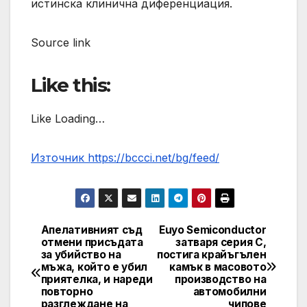
истинска клинична диференциация.
Source link
Like this:
Like Loading…
Източник https://bccci.net/bg/feed/
Апелативният съд
Euyo Semiconductor
Post
отмени присъдата
затваря серия C,
за убийство на
постига крайъгълен
navigation
мъжа, който е убил
камък в масовото
приятелка, и нареди
производство на
повторно
автомобилни
разглеждане на
чипове