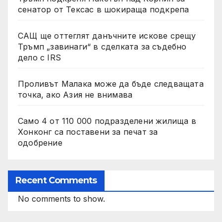
сенатор от Тексас в шокираща подкрепа
САЩ ще оттеглят данъчните искове срещу
Тръмп „завинаги“ в сделката за съдебно
дело с IRS
Проливът Малака може да бъде следващата
точка, ако Азия не внимава
Само 4 от 110 000 подразделени жилища в
Хонконг са поставени за печат за
одобрение
Recent Comments
No comments to show.