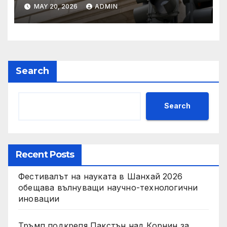
Тръмп „завинаги“ в
MAY 20, 2026
ADMIN
сделката за съдебно дело с
IRS
Search
Search
Recent Posts
Фестивалът на науката в Шанхай 2026
обещава вълнуващи научно-технологични
иновации
Тръмп подкрепя Пакстън над Корнин за