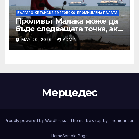
БЪЛГАРО-КИТАЙСКА ТЪРГОВСКО-ПРОМИШЛЕНА ПАЛAТА
Проливът Малака може да
бъде следващата точка, ако
Азия не внимава
MAY 20, 2026
ADMIN
Мерцедес
Proudly powered by WordPress
|
Theme:
Newsup
by
Themeansar
.
Home
Sample Page