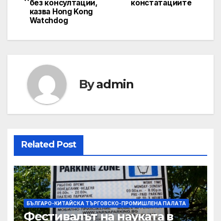
navigation
без консултации,
констатациите
казва Hong Kong
Watchdog
By
admin
Related Post
БЪЛГАРО-КИТАЙСКА ТЪРГОВСКО-ПРОМИШЛЕНА ПАЛAТА
Фестивалът на науката в