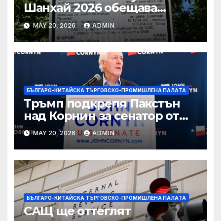
Шанхай 2026 обещава
вълнуващи научно-
MAY 20, 2026
ADMIN
технологични иновации
БЪЛГАРО-КИТАЙСКА ТЪРГОВСКО-ПРОМИШЛЕНА ПАЛAТА
Тръмп подкрепя Пакстън
над Корнин за сенатор от
Тексас в шокираща
MAY 20, 2026
ADMIN
подкрепа
БЪЛГАРО-КИТАЙСКА ТЪРГОВСКО-ПРОМИШЛЕНА ПАЛAТА
САЩ ще оттеглят