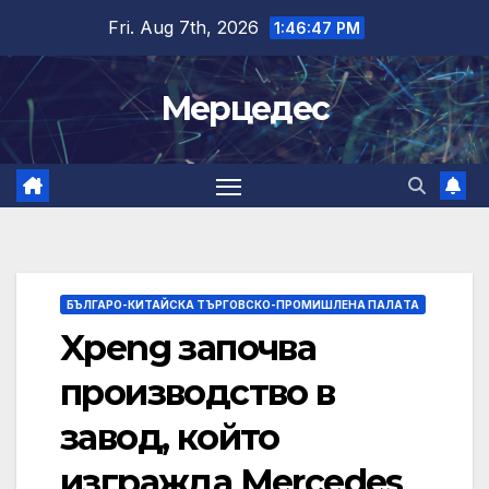
Skip
Fri. Aug 7th, 2026
1:46:48 PM
to
content
Мерцедес
БЪЛГАРО-КИТАЙСКА ТЪРГОВСКО-ПРОМИШЛЕНА ПАЛAТА
Xpeng започва
производство в
завод, който
изгражда Mercedes