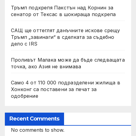
Тръмп подкрепя Пакстън над Корнин за
сенатор от Тексас в шокираща подкрепа
САЩ ще оттеглят данъчните искове срещу
Тръмп „завинаги“ в сделката за съдебно
дело с IRS
Проливът Малака може да бъде следващата
точка, ако Азия не внимава
Само 4 от 110 000 подразделени жилища в
Хонконг са поставени за печат за
одобрение
Recent Comments
No comments to show.