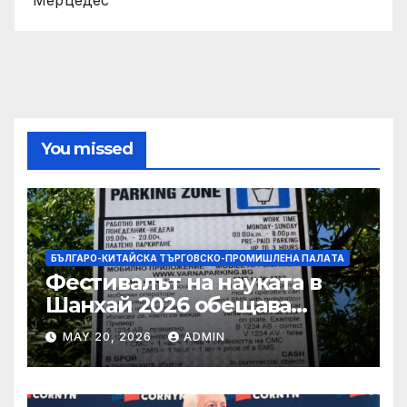
Мерцедес
You missed
БЪЛГАРО-КИТАЙСКА ТЪРГОВСКО-ПРОМИШЛЕНА ПАЛAТА
Фестивалът на науката в
Шанхай 2026 обещава
вълнуващи научно-
MAY 20, 2026
ADMIN
технологични иновации