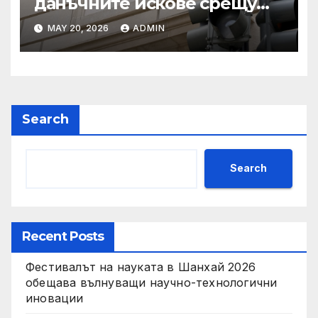
данъчните искове срещу
Тръмп „завинаги“ в
MAY 20, 2026
ADMIN
сделката за съдебно дело с
IRS
Search
Search
Recent Posts
Фестивалът на науката в Шанхай 2026
обещава вълнуващи научно-технологични
иновации