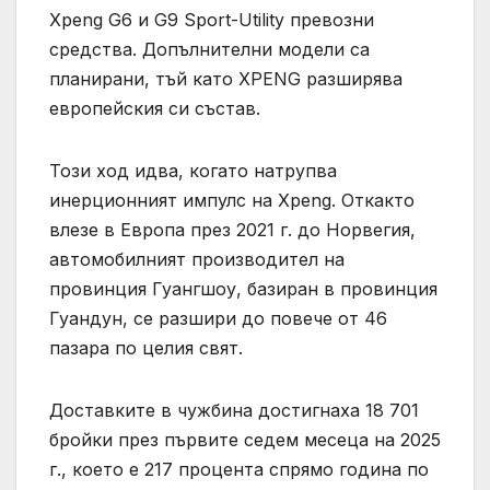
Xpeng G6 и G9 Sport-Utility превозни
средства. Допълнителни модели са
планирани, тъй като XPENG разширява
европейския си състав.
Този ход идва, когато натрупва
инерционният импулс на Xpeng. Откакто
влезе в Европа през 2021 г. до Норвегия,
автомобилният производител на
провинция Гуангшоу, базиран в провинция
Гуандун, се разшири до повече от 46
пазара по целия свят.
Доставките в чужбина достигнаха 18 701
бройки през първите седем месеца на 2025
г., което е 217 процента спрямо година по