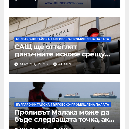
подкрепа
БЪЛГАРО-КИТАЙСКА ТЪРГОВСКО-ПРОМИШЛЕНА ПАЛAТА
САЩ ще оттеглят
данъчните искове срещу
Тръмп „завинаги“ в
MAY 20, 2026
ADMIN
сделката за съдебно дело с
IRS
БЪЛГАРО-КИТАЙСКА ТЪРГОВСКО-ПРОМИШЛЕНА ПАЛAТА
Проливът Малака може да
бъде следващата точка, ако
Азия не внимава