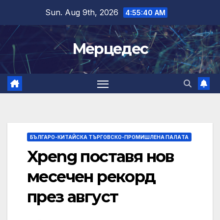
Skip
Sun. Aug 9th, 2026
4:55:41 AM
to
content
Мерцедес
БЪЛГАРО-КИТАЙСКА ТЪРГОВСКО-ПРОМИШЛЕНА ПАЛAТА
Xpeng поставя нов
месечен рекорд
през август