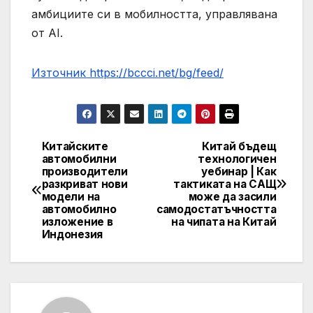
амбициите си в мобилността, управлявана
от AI.
Източник https://bccci.net/bg/feed/
Китайските
Китай бъдещ
Post
автомобилни
технологичен
производители
уебинар | Как
navigation
разкриват нови
тактиката на САЩ
модели на
може да засили
автомобилно
самодостатъчността
изложение в
на чипата на Китай
Индонезия