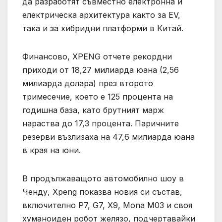
да разработят съвместно електронна и
електрическа архитектура както за EV,
така и за хибридни платформи в Китай.
Финансово, XPENG отчете рекордни
приходи от 18,27 милиарда юана (2,56
милиарда долара) през второто
тримесечие, което е 125 процента на
годишна база, като брутният марж
нараства до 17,3 процента. Паричните
резерви възлизаха на 47,6 милиарда юана
в края на юни.
В продължаващото автомобилно шоу в
Ченду, Xpeng показва новия си състав,
включително P7, G7, X9, Mona M03 и своя
хуманоиден робот желязо, подчертавайки