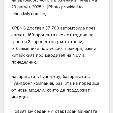
29 август 2025 г. [Photo provided to
chinadaily.com.cn]
XPENG достави 37 709 автомобила през
август, 169 процента скок от година по
-рано и 3 -процентов ръст от юли,
отбелязвайки нов месечен рекорд, заяви
китайският производител на NEV в
понеделник.
Базираната в Гуанджоу, базираната в
Гуангдонг компания, разчита на поредица
от нови модели, които да поддържат
инерция.
Новият му седан P7, стартиран миналата