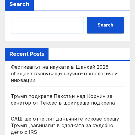
Search
Search
Recent Posts
Фестивалът на науката в Шанхай 2026
обещава вълнуващи научно-технологични
иновации
Тръмп подкрепя Пакстън над Корнин за
сенатор от Тексас в шокираща подкрепа
САЩ ще оттеглят данъчните искове срещу
Тръмп „завинаги“ в сделката за съдебно
дело с IRS