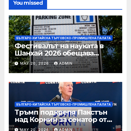
You missed
БЪЛГАРО-КИТАЙСКА ТЪРГОВСКО-ПРОМИШЛЕНА ПАЛAТА
Фестивалът на науката в
Шанхай 2026 обещава
вълнуващи научно-
MAY 20, 2026
ADMIN
технологични иновации
БЪЛГАРО-КИТАЙСКА ТЪРГОВСКО-ПРОМИШЛЕНА ПАЛAТА
Тръмп подкрепя Пакстън
над Корнин за сенатор от
Тексас в шокираща
MAY 20, 2026
ADMIN