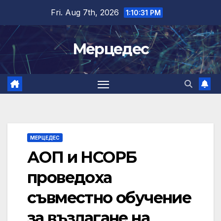
Skip
Fri. Aug 7th, 2026
1:10:32 PM
to
content
Мерцедес
МЕРЦЕДЕС
АОП и НСОРБ
проведоха
съвместно обучение
за възлагане на