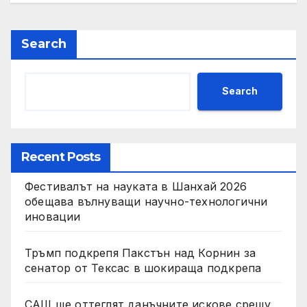
Search
Search
Recent Posts
Фестивалът на науката в Шанхай 2026
обещава вълнуващи научно-технологични
иновации
Тръмп подкрепя Пакстън над Корнин за
сенатор от Тексас в шокираща подкрепа
САЩ ще оттеглят данъчните искове срещу