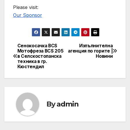
Please visit:
Our Sponsor
Сенокосачка BCS
Изпълнителна
Post
Мотофреза BCS 205
агенция по горите |
в Селскостопанска
Новини
navigation
техника в гр.
Кюстендил
By
admin