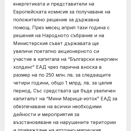
енергетиката и представители на
Европейската комисия за получаване на
положително решение за държавна
помощ. През месец април тази година с
решения на Народното събрание и на
Министерския съвет държавата ще
увеличи поетапно акционерното си
участие в капитала на “Български енергиен
холдинг” ЕАД чрез парична вноска в
размер на по 250 млн. лв. за следващите
четири години, общо 1 млрд. лв. за целия
период. Със средствата ще бъде увеличен
капиталът на “Мини Марица-изток” ЕАД за
обезпечаване на всички необходими
дейности и мероприятия за
възстановяване на нарушените територии
и привеждане на източно-маришкия