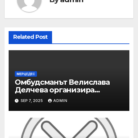
Related Post
МЕРЦЕДЕС
Омбудсманът Велислава
Делчева организира
изслушване на
SEP 7, 2025
ADMIN
номинираните кандидати
за заместник-омбудсман