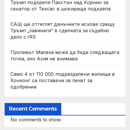
Тръмп подкрепя Пакстън над Корнин за
сенатор от Тексас в шокираща подкрепа
САЩ ще оттеглят данъчните искове срещу
Тръмп „завинаги“ в сделката за съдебно
дело с IRS
Проливът Малака може да бъде следващата
точка, ако Азия не внимава
Само 4 от 110 000 подразделени жилища в
Хонконг са поставени за печат за
одобрение
Recent Comments
No comments to show.