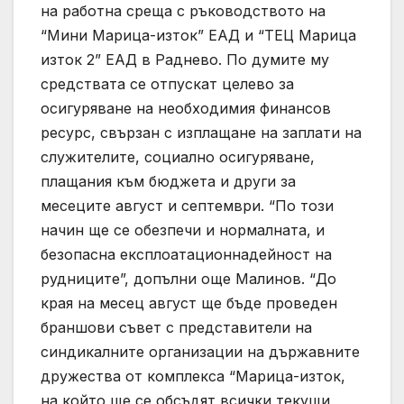
на работна среща с ръководството на
“Мини Марица-изток” ЕАД и “ТЕЦ Марица
изток 2” ЕАД в Раднево. По думите му
средствата се отпускат целево за
осигуряване на необходимия финансов
ресурс, свързан с изплащане на заплати на
служителите, социално осигуряване,
плащания към бюджета и други за
месеците август и септември. “По този
начин ще се обезпечи и нормалната, и
безопасна експлоатационнадейност на
рудниците”, допълни още Малинов. “До
края на месец август ще бъде проведен
браншови съвет с представители на
синдикалните организации на държавните
дружества от комплекса “Марица-изток,
на който ще се обсъдят всички текущи