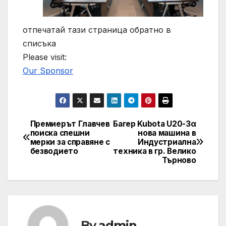
отпечатай тази страница обратно в
списъка
Please visit:
Our Sponsor
Премиерът Главчев
Багер Kubota U20-3α
Post
поиска спешни
нова машина в
мерки за справяне с
Индустриална
navigation
безводието
техника в гр. Велико
Търново
By
admin