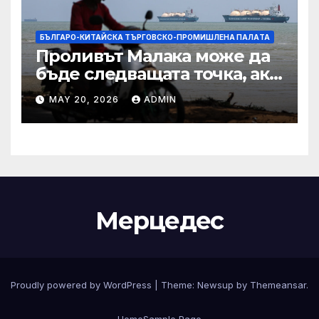
БЪЛГАРО-КИТАЙСКА ТЪРГОВСКО-ПРОМИШЛЕНА ПАЛAТА
Проливът Малака може да
бъде следващата точка, ако
Азия не внимава
MAY 20, 2026
ADMIN
Мерцедес
Proudly powered by WordPress
|
Theme:
Newsup
by
Themeansar
.