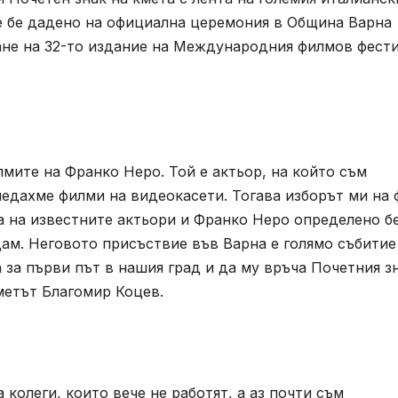
е бе дадено на официална церемония в Община Варна
ане на 32-то издание на Международния филмов фест
мите на Франко Неро. Той е актьор, на който съм
гледахме филми на видеокасети. Тогава изборът ми на
а на известните актьори и Франко Неро определено б
дам. Неговото присъствие във Варна е голямо събитие
за първи път в нашия град и да му връча Почетния з
кметът Благомир Коцев.
колеги, които вече не работят, а аз почти съм