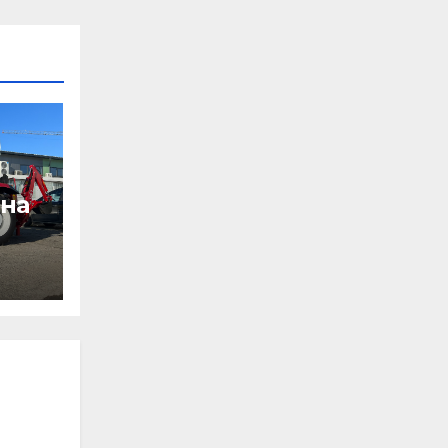
 на
т на
на