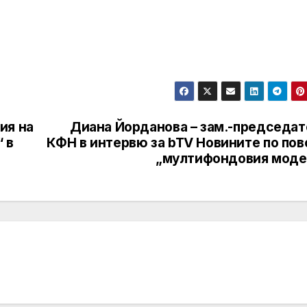
ия на
Диана Йорданова – зам.-председат
 в
КФН в интервю за bTV Новините по пов
„мултифондовия моде