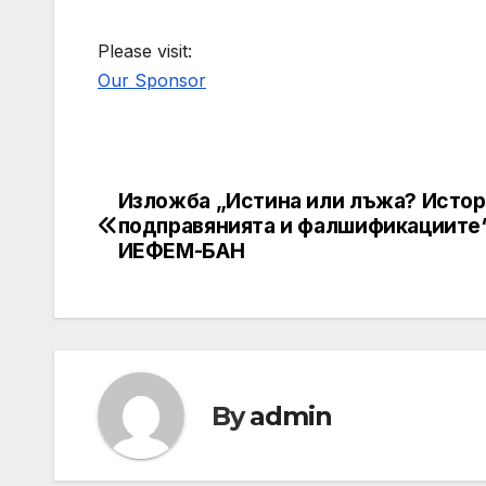
Please visit:
Our Sponsor
Изложба „Истина или лъжа? Истор
Post
подправянията и фалшификациите“
navigation
ИЕФЕМ-БАН
By
admin