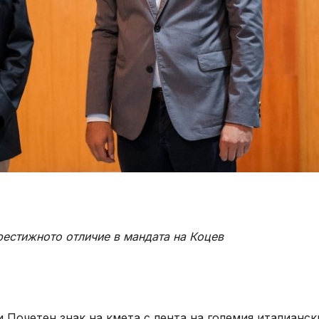
рестижното отличие в мандата на Коцев
 Почетен знак на кмета с лента на големия италианск