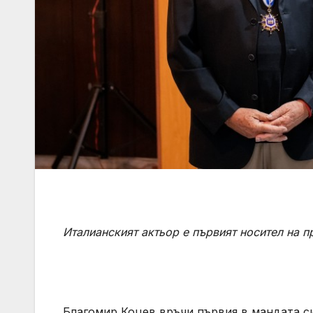
Италианският актьор е първият носител на п
Благомир Коцев връчи първия в мандата си