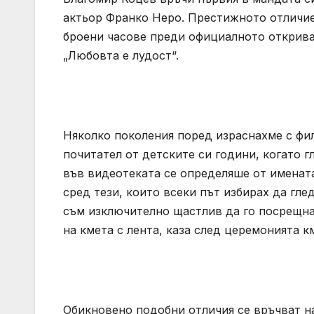
актьор Франко Неро. Престижното отличи
броени часове преди официалното открив
„Любовта е лудост“.
Няколко поколения поред израснахме с фил
почитател от детските си години, когато 
във видеотеката се определяше от именат
сред тези, които всеки път избирах да гле
съм изключително щастлив да го посрещна 
на кмета с лента, каза след церемонията 
Обикновено подобни отличия се връчват на 