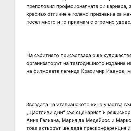
преполовил професионалната си кариера, з
красиво отличие е голямо признание за мен
посял много и го приемам с огромно удовол
На събитието присъстваха още художестве
организаторът на тазгодишното издание н
на филмовата легенда Красимир Иванов, мн
Звездата на италианското кино участва въ
„Щастливи дни“ със сценарист и режисьор
Анна Галиена, Мария де Медейрос и Марко 
това актьорът ще даде пресконференция и 