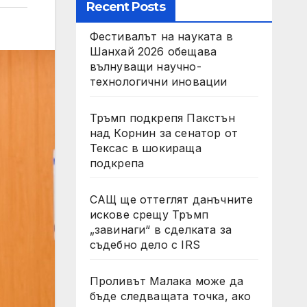
Recent Posts
Фестивалът на науката в
Шанхай 2026 обещава
вълнуващи научно-
технологични иновации
Тръмп подкрепя Пакстън
над Корнин за сенатор от
Тексас в шокираща
подкрепа
САЩ ще оттеглят данъчните
искове срещу Тръмп
„завинаги“ в сделката за
съдебно дело с IRS
Проливът Малака може да
бъде следващата точка, ако