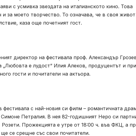
аяви с усмивка звездата на италианското кино. Това
 и за моето творчество. То означава, че в своя живот
ствие, каза още почетният гост.
ният директор на фестивала проф. Александър Грозев
а „Любовта е лудост“ Илия Алеков, продуцентът и пр
ого гости и почитатели на актьора.
в фестивала с най-новия си филм – романтичната дра
 Симоне Петралия. В нея 82-годишният Неро си партн
Розети. Прожекцията е утре от 18:00 ч. във ФКЦ, а п
ще се срещне със свои почитатели.