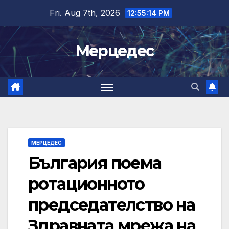
Skip
Fri. Aug 7th, 2026
12:55:16 PM
to
content
Мерцедес
МЕРЦЕДЕС
България поема
ротационното
председателство на
Здравната мрежа на