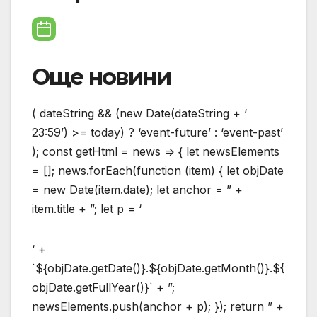
Още новини
( dateString && (new Date(dateString + ‘
23:59’) >= today) ? ‘event-future’ : ‘event-past’
); const getHtml = news => { let newsElements
= []; news.forEach(function (item) { let objDate
= new Date(item.date); let anchor = ” +
item.title + ”; let p = ‘
‘ +
`${objDate.getDate()}.${objDate.getMonth()}.${
objDate.getFullYear()}` + ”;
newsElements.push(anchor + p); }); return ” +