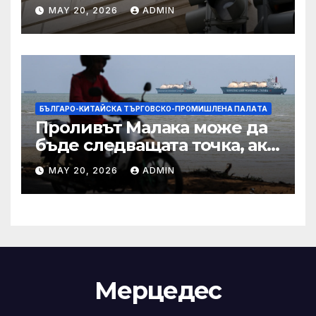
Тръмп „завинаги“ в
MAY 20, 2026
ADMIN
сделката за съдебно дело с
IRS
БЪЛГАРО-КИТАЙСКА ТЪРГОВСКО-ПРОМИШЛЕНА ПАЛAТА
Проливът Малака може да
бъде следващата точка, ако
Азия не внимава
MAY 20, 2026
ADMIN
Мерцедес