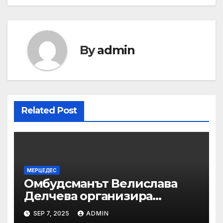
By
admin
Related Post
МЕРЦЕДЕС
Омбудсманът Велислава
Делчева организира
изслушване на
SEP 7, 2025
ADMIN
номинираните кандидати