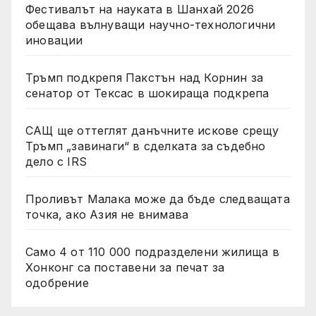
Фестивалът на науката в Шанхай 2026
обещава вълнуващи научно-технологични
иновации
Тръмп подкрепя Пакстън над Корнин за
сенатор от Тексас в шокираща подкрепа
САЩ ще оттеглят данъчните искове срещу
Тръмп „завинаги“ в сделката за съдебно
дело с IRS
Проливът Малака може да бъде следващата
точка, ако Азия не внимава
Само 4 от 110 000 подразделени жилища в
Хонконг са поставени за печат за
одобрение