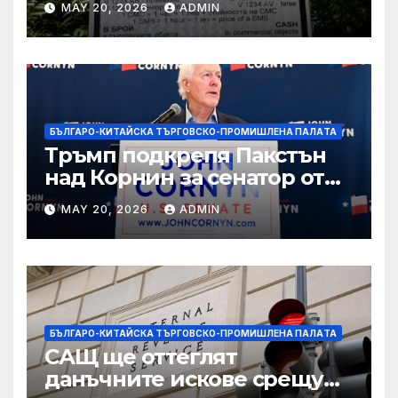
MAY 20, 2026
ADMIN
технологични иновации
БЪЛГАРО-КИТАЙСКА ТЪРГОВСКО-ПРОМИШЛЕНА ПАЛAТА
Тръмп подкрепя Пакстън
над Корнин за сенатор от
Тексас в шокираща
MAY 20, 2026
ADMIN
подкрепа
БЪЛГАРО-КИТАЙСКА ТЪРГОВСКО-ПРОМИШЛЕНА ПАЛAТА
САЩ ще оттеглят
данъчните искове срещу