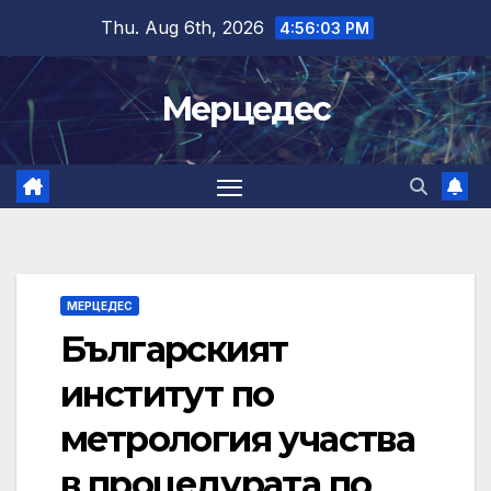
Skip
Thu. Aug 6th, 2026
4:56:03 PM
to
content
Мерцедес
МЕРЦЕДЕС
Българският
институт по
метрология участва
в процедурата по