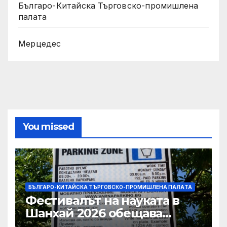
Българо-Китайска Търговско-промишлена
палaта
Мерцедес
You missed
БЪЛГАРО-КИТАЙСКА ТЪРГОВСКО-ПРОМИШЛЕНА ПАЛAТА
Фестивалът на науката в
Шанхай 2026 обещава
вълнуващи научно-