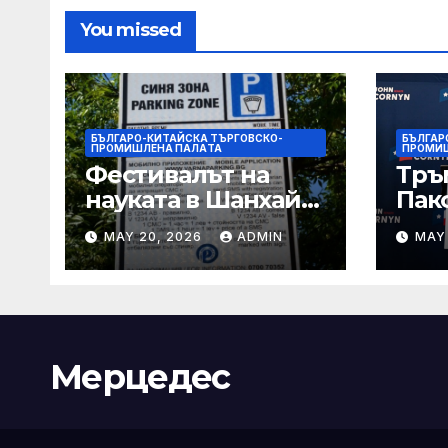
You missed
БЪЛГАРО-КИТАЙСКА ТЪРГОВСКО-
БЪЛГАР
ПРОМИШЛЕНА ПАЛAТА
ПРОМИ
Фестивалът на
Тръ
науката в Шанхай
Пак
2026 обещава
Кор
MAY 20, 2026
ADMIN
MAY
вълнуващи
от Т
научно-
шок
технологични
под
иновации
Мерцедес