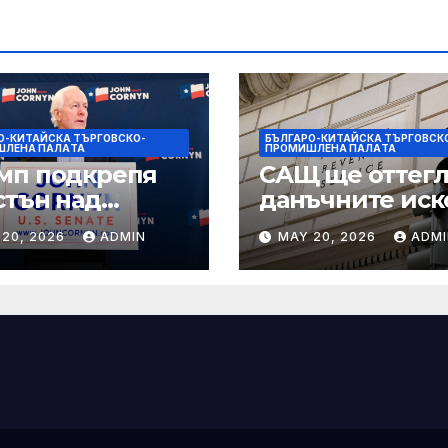
О-КИТАЙСКА ТЪРГОВСКО-
БЪЛГАРО-КИТАЙСКА ТЪРГОВСК
ШЛЕНА ПАЛAТА
ПРОМИШЛЕНА ПАЛAТА
мп подкрепя
САЩ ще оттегл
стън над
данъчните иск
нин за сенатор
срещу Тръмп
 20, 2026
ADMIN
MAY 20, 2026
ADMI
ексас в
„завинаги“ в
ираща
сделката за
крепа
съдебно дело с