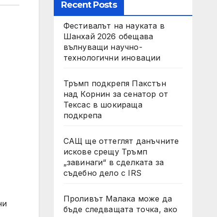
Recent Posts
Фестивалът на науката в
Шанхай 2026 обещава
вълнуващи научно-
технологични иновации
Тръмп подкрепя Пакстън
над Корнин за сенатор от
Тексас в шокираща
подкрепа
САЩ ще оттеглят данъчните
искове срещу Тръмп
„завинаги“ в сделката за
съдебно дело с IRS
Проливът Малака може да
ни
бъде следващата точка, ако