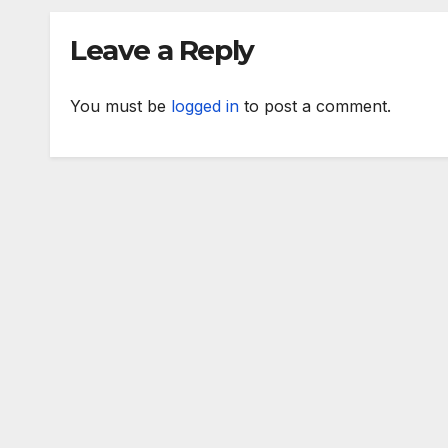
номинираните
зад 
кандидати за
слу
Leave a Reply
заместник-
раб
омбудсман
You must be
logged in
to post a comment.