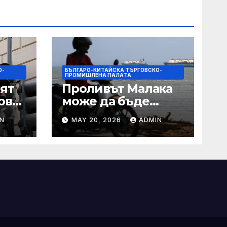
О-
БЪЛГАРО-КИТАЙСКА ТЪРГОВСКО-
ПРОМИШЛЕНА ПАЛAТА
ят
Проливът Малака
ове
може да бъде
следващата точка,
N
MAY 20, 2026
ADMIN
ако Азия не
внимава
 IRS