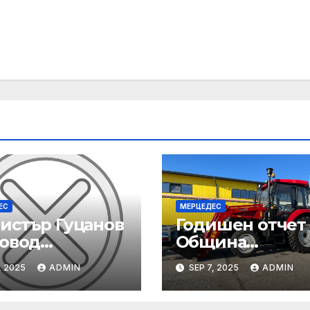
ЕС
МЕРЦЕДЕС
истър Гуцанов
Годишен отчет
повод
Община
адението
Благоевград за
, 2025
ADMIN
SEP 7, 2025
ADMIN
щу инспектори
2024 година:
руда: Заставам
Стабилно