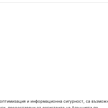
 оптимизация и информационна сигурност, са възмож
ги, предоставяни от регистрите на Агенцията по