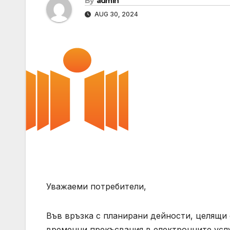
By
admin
AUG 30, 2024
Уважаеми потребители,
Във връзка с планирани дейности, целящи
временни прекъсвания в електронните услу