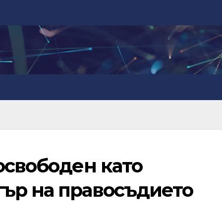
освободен като
ър на правосъдието