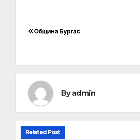
Община Бургас
Post
navigation
By
admin
Related Post