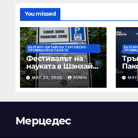
You missed
БЪЛГАРО-КИТАЙСКА ТЪРГОВСКО-
БЪЛГАР
ПРОМИШЛЕНА ПАЛAТА
ПРОМИ
Фестивалът на
Тръ
науката в Шанхай
Пак
2026 обещава
Кор
MAY 20, 2026
ADMIN
MAY
вълнуващи
от Т
научно-
шок
технологични
под
иновации
Мерцедес