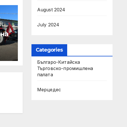
August 2024
July 2024
 на
Categories
Българо-Китайска
Търговско-промишлена
палaта
т на
Мерцедес
на
рни