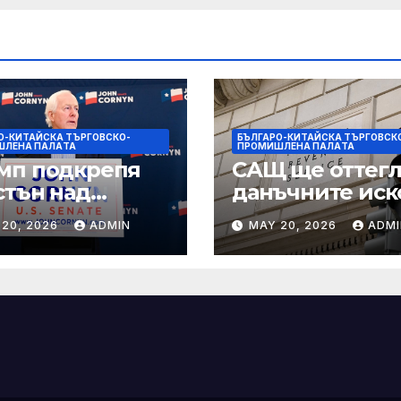
О-КИТАЙСКА ТЪРГОВСКО-
БЪЛГАРО-КИТАЙСКА ТЪРГОВСК
ШЛЕНА ПАЛAТА
ПРОМИШЛЕНА ПАЛAТА
мп подкрепя
САЩ ще оттегл
стън над
данъчните иск
нин за сенатор
срещу Тръмп
 20, 2026
ADMIN
MAY 20, 2026
ADMI
ексас в
„завинаги“ в
ираща
сделката за
крепа
съдебно дело с