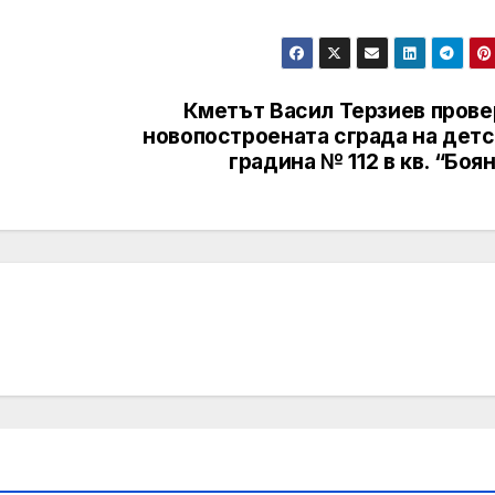
Кметът Васил Терзиев прове
новопостроената сграда на детс
градина № 112 в кв. “Боя