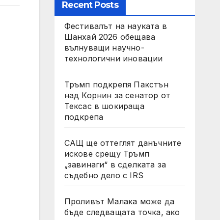
Recent Posts
Фестивалът на науката в
Шанхай 2026 обещава
вълнуващи научно-
технологични иновации
Тръмп подкрепя Пакстън
над Корнин за сенатор от
Тексас в шокираща
подкрепа
САЩ ще оттеглят данъчните
искове срещу Тръмп
„завинаги“ в сделката за
съдебно дело с IRS
Проливът Малака може да
бъде следващата точка, ако