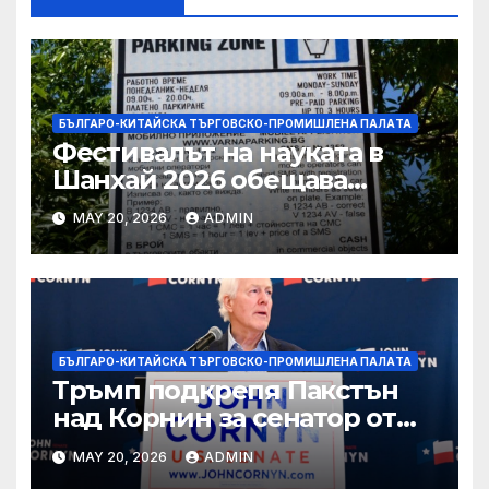
БЪЛГАРО-КИТАЙСКА ТЪРГОВСКО-ПРОМИШЛЕНА ПАЛAТА
Фестивалът на науката в
Шанхай 2026 обещава
вълнуващи научно-
MAY 20, 2026
ADMIN
технологични иновации
БЪЛГАРО-КИТАЙСКА ТЪРГОВСКО-ПРОМИШЛЕНА ПАЛAТА
Тръмп подкрепя Пакстън
над Корнин за сенатор от
Тексас в шокираща
MAY 20, 2026
ADMIN
подкрепа