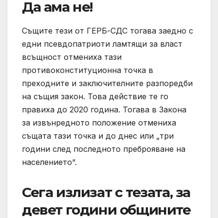
Да ама не!
Същите тези от ГЕРБ-СДС тогава заедно с
едни псевдопатриоти ламтящи за власт
всъщност отмениха тази
противоконституционна точка в
преходните и заключителните разпоредби
на същия закон. Това действие те го
правиха до 2020 година. Тогава в Закона
за извънредното положение отмениха
същата тази точка и до днес или „три
години след последното преброяване на
населението“.
Сега излизат с тезата, за
девет години общините