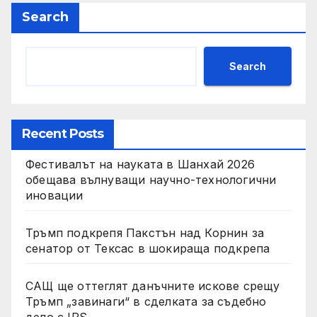
Search
Search
Recent Posts
Фестивалът на науката в Шанхай 2026
обещава вълнуващи научно-технологични
иновации
Тръмп подкрепя Пакстън над Корнин за
сенатор от Тексас в шокираща подкрепа
САЩ ще оттеглят данъчните искове срещу
Тръмп „завинаги“ в сделката за съдебно