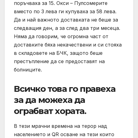
поръчваха за 15. Окси – Пулсомерите
вместо по 3 лева ги купуваха за 58 лева.
Да и най важното доставката не беше за
следващия ден, а за след два три месеца.
Няма да говорим, че огромна част от
доставките бяха некачествени и си стояха
в складовете на БЧК, защото беше
престъпление да се предоставят на
болниците.
Всичко това го правеха
за да можеха да
ограбват хората.
В тези мрачни времена на терор над
населението и QR осване на тези които