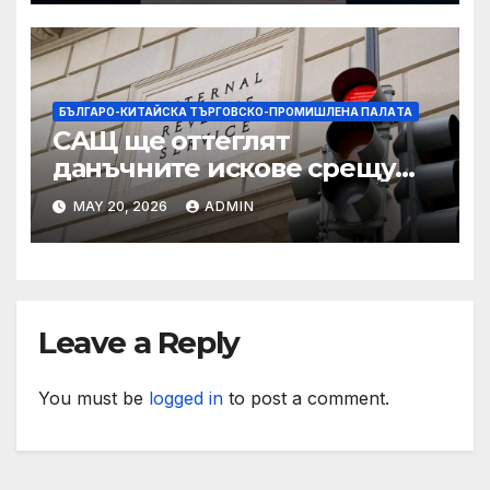
БЪЛГАРО-КИТАЙСКА ТЪРГОВСКО-ПРОМИШЛЕНА ПАЛAТА
САЩ ще оттеглят
данъчните искове срещу
Тръмп „завинаги“ в
MAY 20, 2026
ADMIN
сделката за съдебно дело с
IRS
Leave a Reply
You must be
logged in
to post a comment.