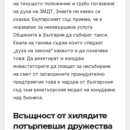
на текущото положение и грубо погазване
на духа на ЗМДТ. Знаете ли какво се
оказва. Българският съд приема, че е
нормално за неизвършена услуга
Общините в България да събират такси.
Евала на такива съдии които следват
„духа на закона“ каквото и да означава
това. Да рекетират и изнудва
инвеститорите да плащат за несъбиране
на смет от затворените принудително
предприятия това е чадъра от българския
съд към рекетьорския модел на изнудване
над бизнеса.
Всъщност от хилядите
потърпевши дружества