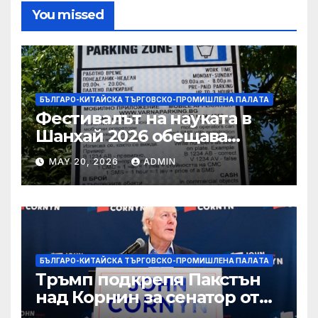
You missed
БЪЛГАРО-КИТАЙСКА ТЪРГОВСКО-ПРОМИШЛЕНА ПАЛAТА
Фестивалът на науката в
Шанхай 2026 обещава
вълнуващи научно-
MAY 20, 2026
ADMIN
технологични иновации
БЪЛГАРО-КИТАЙСКА ТЪРГОВСКО-ПРОМИШЛЕНА ПАЛAТА
Тръмп подкрепя Пакстън
над Корнин за сенатор от
Тексас в шокираща