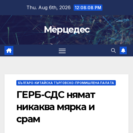
Skip
Thu. Aug 6th, 2026
12:08:10 PM
to
content
Мерцедес
БЪЛГАРО-КИТАЙСКА ТЪРГОВСКО-ПРОМИШЛЕНА ПАЛAТА
ГЕРБ-СДС нямат
никаква мярка и
срам