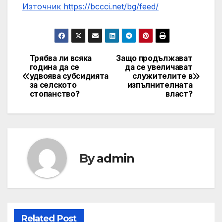
Източник https://bccci.net/bg/feed/
Трябва ли всяка
Защо продължават
Post
година да се
да се увеличават
удвоява субсидията
служителите в
navigation
за селското
изпълнителната
стопанство?
власт?
By
admin
Related Post