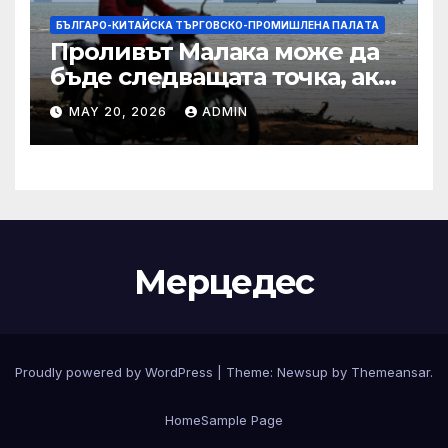
БЪЛГАРО-КИТАЙСКА ТЪРГОВСКО-ПРОМИШЛЕНА ПАЛAТА
Проливът Малака може да
бъде следващата точка, ако
Азия не внимава
MAY 20, 2026
ADMIN
Мерцедес
Proudly powered by WordPress
|
Theme:
Newsup
by
Themeansar
.
Home
Sample Page