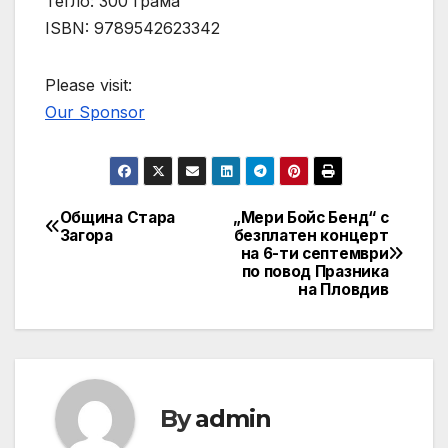
Тегло: 300 грама
ISBN: 9789542623342
Please visit:
Our Sponsor
Община Стара
„Мери Бойс Бенд“ с
Post
Загора
безплатен концерт
на 6-ти септември
navigation
по повод Празника
на Пловдив
By
admin