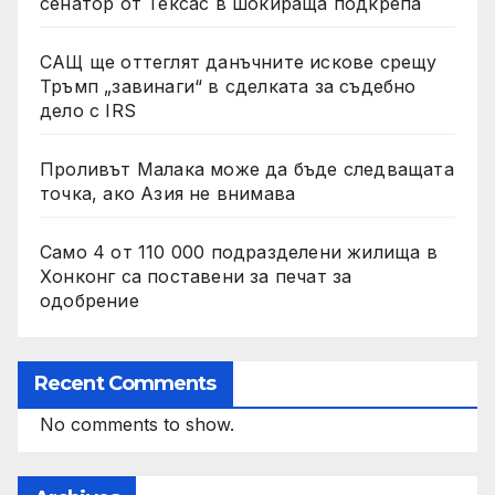
сенатор от Тексас в шокираща подкрепа
САЩ ще оттеглят данъчните искове срещу
Тръмп „завинаги“ в сделката за съдебно
дело с IRS
Проливът Малака може да бъде следващата
точка, ако Азия не внимава
Само 4 от 110 000 подразделени жилища в
Хонконг са поставени за печат за
одобрение
Recent Comments
No comments to show.