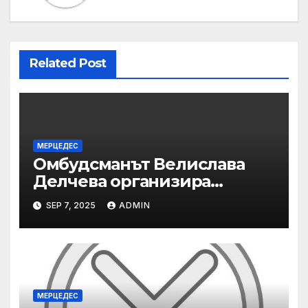
Related Post
МЕРЦЕДЕС
Омбудсманът Велислава
Делчева организира
изслушване на
SEP 7, 2025
ADMIN
номинираните кандидати
за заместник-омбудсман
МЕРЦЕДЕС