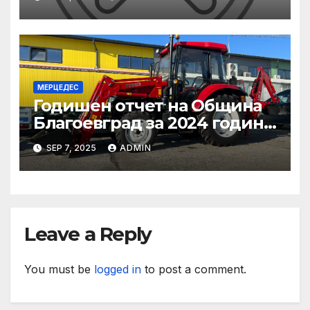
Заставам зад всеки свой
служител, който работи
съвестно
МЕРЦЕДЕС
Годишен отчет на Община
Благоевград за 2024 година:
Стабилно финансово
SEP 7, 2025
ADMIN
състояние, ръст на
приходите и напредък в
реализацията на
инфраструктурни и
социални проекти
Leave a Reply
You must be
logged in
to post a comment.