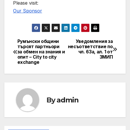
Please visit:
Our Sponsor
Румънски общини
Уведомления за
Post
търсят партньори
несъответствие по
за обмен на знания и
чл. 63а, ал. 1 от
navigation
опит – City to city
ЗМИП
exchange
By
admin