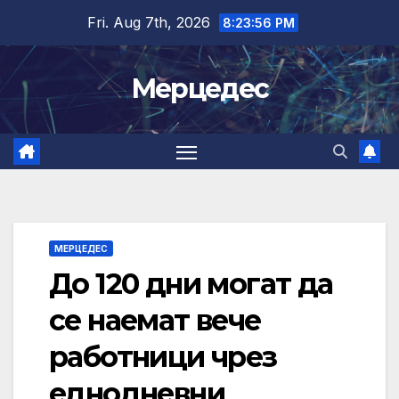
Skip
Fri. Aug 7th, 2026
8:23:57 PM
to
content
Мерцедес
МЕРЦЕДЕС
До 120 дни могат да
се наемат вече
работници чрез
еднодневни