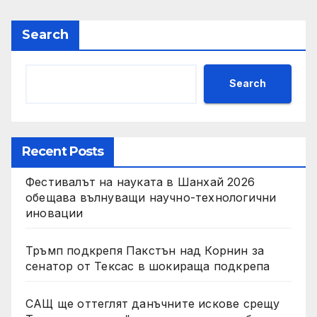
Search
Search
Recent Posts
Фестивалът на науката в Шанхай 2026
обещава вълнуващи научно-технологични
иновации
Тръмп подкрепя Пакстън над Корнин за
сенатор от Тексас в шокираща подкрепа
САЩ ще оттеглят данъчните искове срещу