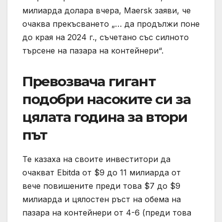
милиарда долара вчера, Maersk заяви, че
очаква прекъсването „… да продължи поне
до края на 2024 г., съчетано със силното
търсене на пазара на контейнери“.
Превозвача гигант
подобри насоките си за
цялата година за втори
път
Те казаха на своите инвеститори да
очакват Ebitda от $9 до 11 милиарда от
вече повишените преди това $7 до $9
милиарда и цялостен ръст на обема на
пазара на контейнери от 4-6 (преди това