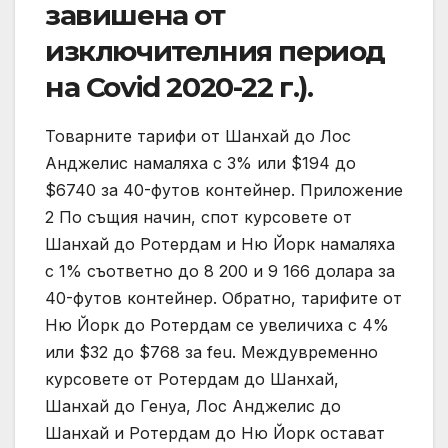
завишена от
изключителния период
на Covid 2020-22 г.).
Товарните тарифи от Шанхай до Лос
Анджелис намаляха с 3% или $194 до
$6740 за 40-футов контейнер. Приложение
2 По същия начин, спот курсовете от
Шанхай до Ротердам и Ню Йорк намаляха
с 1% съответно до 8 200 и 9 166 долара за
40-футов контейнер. Обратно, тарифите от
Ню Йорк до Ротердам се увеличиха с 4%
или $32 до $768 за feu. Междувременно
курсовете от Ротердам до Шанхай,
Шанхай до Генуа, Лос Анджелис до
Шанхай и Ротердам до Ню Йорк остават