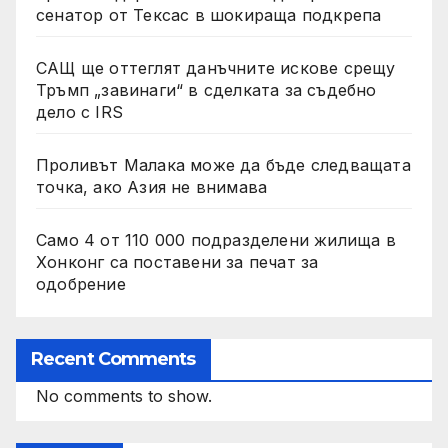
сенатор от Тексас в шокираща подкрепа
САЩ ще оттеглят данъчните искове срещу
Тръмп „завинаги“ в сделката за съдебно
дело с IRS
Проливът Малака може да бъде следващата
точка, ако Азия не внимава
Само 4 от 110 000 подразделени жилища в
Хонконг са поставени за печат за
одобрение
Recent Comments
No comments to show.