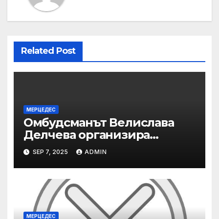
Related Post
МЕРЦЕДЕС
Омбудсманът Велислава
Делчева организира
изслушване на
SEP 7, 2025
ADMIN
номинираните кандидати
за заместник-омбудсман
МЕРЦЕДЕС