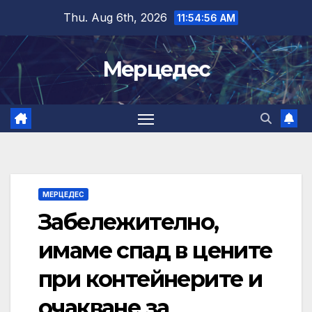
Skip
Thu. Aug 6th, 2026
11:54:57 AM
to
content
Мерцедес
МЕРЦЕДЕС
Забележително,
имаме спад в цените
при контейнерите и
очакване за