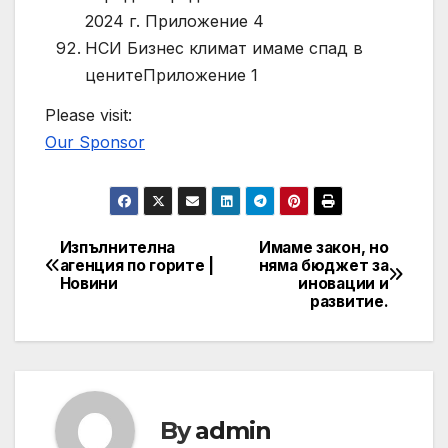
2024 г. Приложение 4
НСИ Бизнес климат имаме спад в
ценитеПриложение 1
Please visit:
Our Sponsor
Изпълнителна
Имаме закон, но
Post
агенция по горите |
няма бюджет за
Новини
иновации и
navigation
развитие.
By
admin