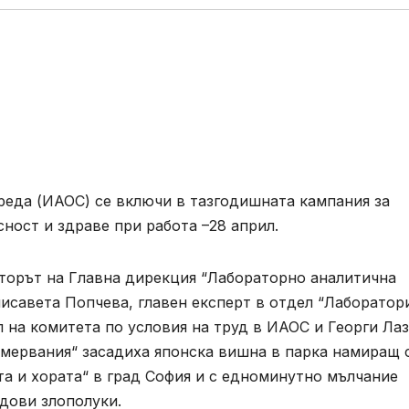
реда (ИАОС) се включи в тазгодишната кампания за
ност и здраве при работа –28 април.
кторът на Главна дирекция “Лабораторно аналитична
лисавета Попчева, главен експерт в отдел “Лаборатори
л на комитета по условия на труд в ИАОС и Георги Ла
змервания“ засадиха японска вишна в парка намиращ 
та и хората“ в град София и с едноминутно мълчание
удови злополуки.