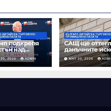
О-КИТАЙСКА ТЪРГОВСКО-
БЪЛГАРО-КИТАЙСКА ТЪРГОВСК
ШЛЕНА ПАЛAТА
ПРОМИШЛЕНА ПАЛAТА
мп подкрепя
САЩ ще оттегл
стън над
данъчните иск
нин за сенатор
срещу Тръмп
 20, 2026
ADMIN
MAY 20, 2026
ADMI
ексас в
„завинаги“ в
ираща
сделката за
крепа
съдебно дело с