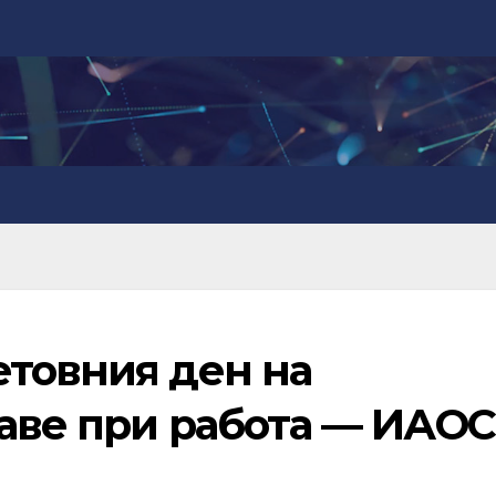
етовния ден на
раве при работа — ИАОС