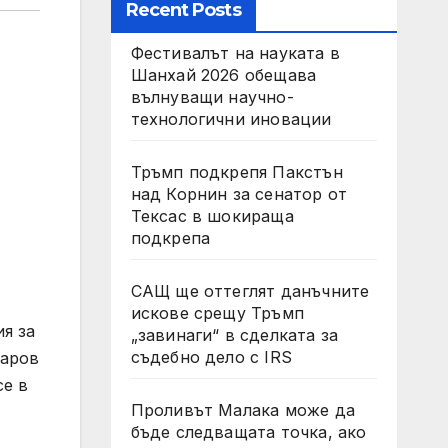
Recent Posts
Фестивалът на науката в
Шанхай 2026 обещава
вълнуващи научно-
технологични иновации
Тръмп подкрепя Пакстън
над Корнин за сенатор от
Тексас в шокираща
подкрепа
САЩ ще оттеглят данъчните
искове срещу Тръмп
я за
„завинаги“ в сделката за
съдебно дело с IRS
заров
се в
Проливът Малака може да
бъде следващата точка, ако