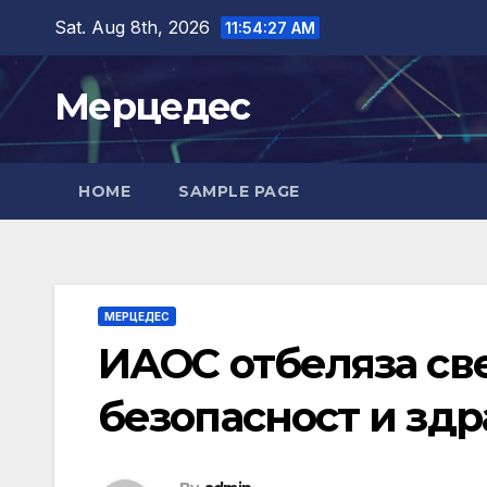
Skip
Sat. Aug 8th, 2026
11:54:28 AM
to
content
Мерцедес
HOME
SAMPLE PAGE
МЕРЦЕДЕС
ИАОС отбеляза св
безопасност и зд