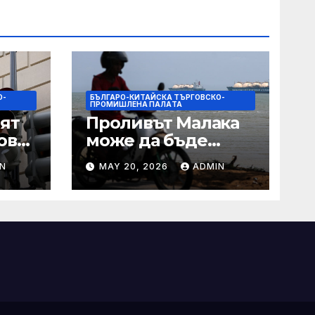
О-
БЪЛГАРО-КИТАЙСКА ТЪРГОВСКО-
ПРОМИШЛЕНА ПАЛAТА
ят
Проливът Малака
ове
може да бъде
следващата точка,
N
MAY 20, 2026
ADMIN
ако Азия не
внимава
 IRS