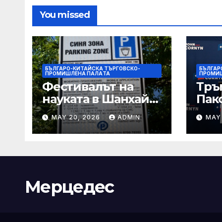
You missed
БЪЛГАРО-КИТАЙСКА ТЪРГОВСКО-
БЪЛГАР
ПРОМИШЛЕНА ПАЛAТА
ПРОМИ
Фестивалът на
Тръ
науката в Шанхай
Пак
2026 обещава
Кор
MAY 20, 2026
ADMIN
MAY
вълнуващи
от Т
научно-
шок
технологични
под
иновации
Мерцедес