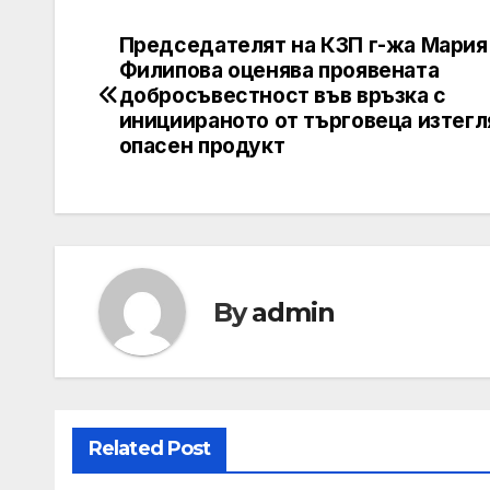
Председателят на КЗП г-жа Мария
Post
Филипова оценява проявената
navigation
добросъвестност във връзка с
инициираното от търговеца изтегл
опасен продукт
By
admin
Related Post