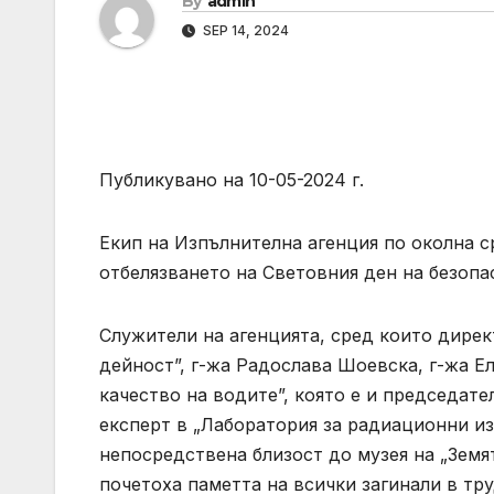
By
admin
SEP 14, 2024
Публикувано на 10-05-2024 г.
Екип на Изпълнителна агенция по околна с
отбелязването на Световния ден на безопас
Служители на агенцията, сред които дире
дейност”, г-жа Радослава Шоевска, г-жа Е
качество на водите”, която е и председате
експерт в „Лаборатория за радиационни и
непосредствена близост до музея на „Земя
почетоха паметта на всички загинали в тр