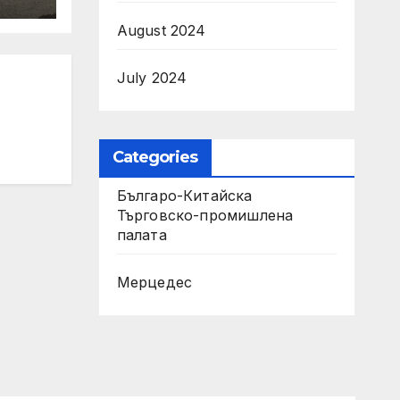
August 2024
т на
July 2024
на
рни
Categories
Българо-Китайска
Търговско-промишлена
палaта
Мерцедес