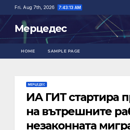
Skip
Fri. Aug 7th, 2026
7:43:13 AM
to
content
Мерцедес
HOME
SAMPLE PAGE
МЕРЦЕДЕС
ИА ГИТ стартира 
на вътрешните раб
незаконната мигр