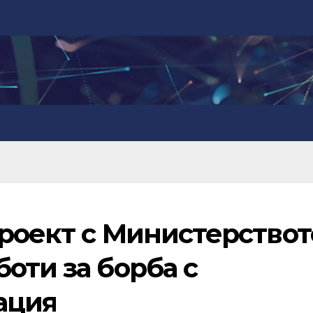
проект с Министерствот
оти за борба с
ация