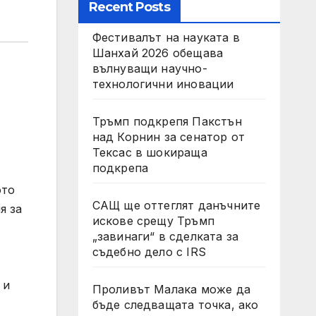
Recent Posts
Фестивалът на науката в
Шанхай 2026 обещава
вълнуващи научно-
технологични иновации
Тръмп подкрепя Пакстън
над Корнин за сенатор от
Тексас в шокираща
подкрепа
ото
САЩ ще оттеглят данъчните
я за
искове срещу Тръмп
„завинаги“ в сделката за
съдебно дело с IRS
 и
Проливът Малака може да
бъде следващата точка, ако