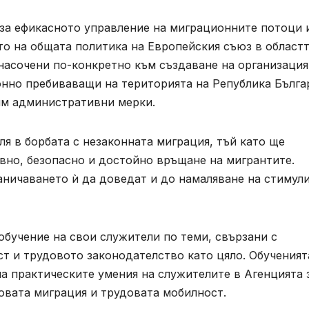
 за ефикасното управление на миграционните потоци 
о на общата политика на Европейския съюз в областт
насочени по-конкретно към създаване на организация
нно пребиваващи на територията на Република Бълга
им административни мерки.
я в борбата с незаконната миграция, тъй като ще
вно, безопасно и достойно връщане на мигрантите.
аничаването ѝ да доведат и до намаляване на стимул
бучение на свои служители по теми, свързани с
т и трудовото законодателство като цяло. Обученият
а практическите умения на служителите в Агенцията 
овата миграция и трудовата мобилност.