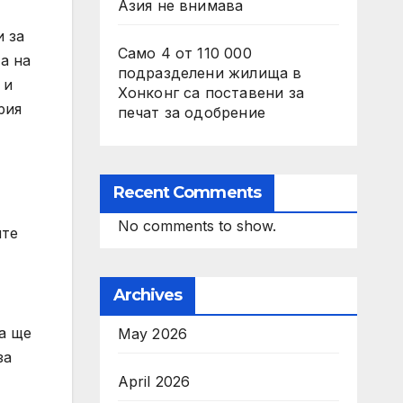
Азия не внимава
и за
Само 4 от 110 000
а на
подразделени жилища в
 и
Хонконг са поставени за
рия
печат за одобрение
Recent Comments
No comments to show.
ите
Archives
а ще
May 2026
за
April 2026