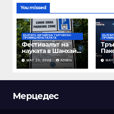
You missed
БЪЛГАРО-КИТАЙСКА ТЪРГОВСКО-
БЪЛГАР
ПРОМИШЛЕНА ПАЛAТА
ПРОМИ
Фестивалът на
Тръ
науката в Шанхай
Пак
2026 обещава
Кор
MAY 20, 2026
ADMIN
MAY
вълнуващи
от Т
научно-
шок
технологични
под
иновации
Мерцедес