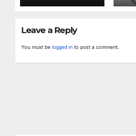
организира
сре
изслушване на
по т
номинираните
зад 
кандидати за
слу
Leave a Reply
заместник-
раб
омбудсман
You must be
logged in
to post a comment.