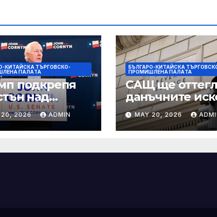
О-КИТАЙСКА ТЪРГОВСКО-
БЪЛГАРО-КИТАЙСКА ТЪРГОВСК
ШЛЕНА ПАЛAТА
ПРОМИШЛЕНА ПАЛAТА
мп подкрепя
САЩ ще оттегл
стън над
данъчните иск
нин за сенатор
срещу Тръмп
 20, 2026
ADMIN
MAY 20, 2026
ADMI
ексас в
„завинаги“ в
ираща
сделката за
крепа
съдебно дело с