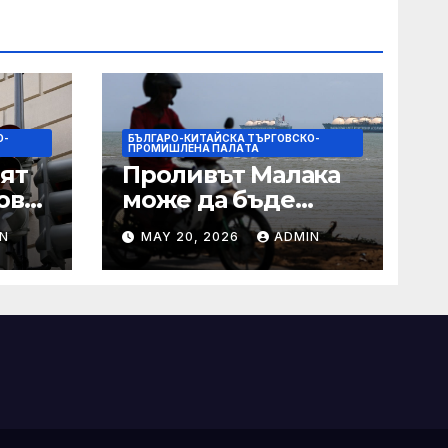
О-
БЪЛГАРО-КИТАЙСКА ТЪРГОВСКО-
ПРОМИШЛЕНА ПАЛAТА
ят
Проливът Малака
ове
може да бъде
следващата точка,
N
MAY 20, 2026
ADMIN
ако Азия не
внимава
 IRS