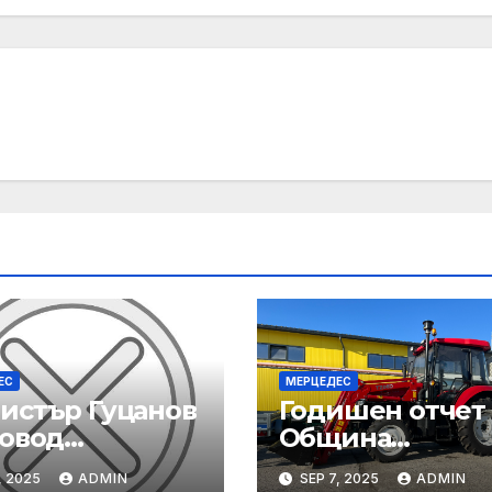
ЕС
МЕРЦЕДЕС
истър Гуцанов
Годишен отчет
повод
Община
адението
Благоевград за
, 2025
ADMIN
SEP 7, 2025
ADMIN