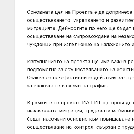
Основната цел на Проекта е да допринесе
осъществяването, укрепването и развитиет
миграцията. Дейностите по него ще бъдат 
осъществяване на съпровождане на незако
чужденци при изпълнение на наложените 
Изпълнението на проекта ще има важна рол
подпомогне за осъществяването на ефекти
Очаква се по-ефективните действия за огр
за включване в схеми на трафик.
В рамките на проекта ИА ГИТ ще проведе о
незаконната миграция, трудовата мобилнос
бъдат насочени основно към повишаване н
осъществяване на контрол, свързан с труд