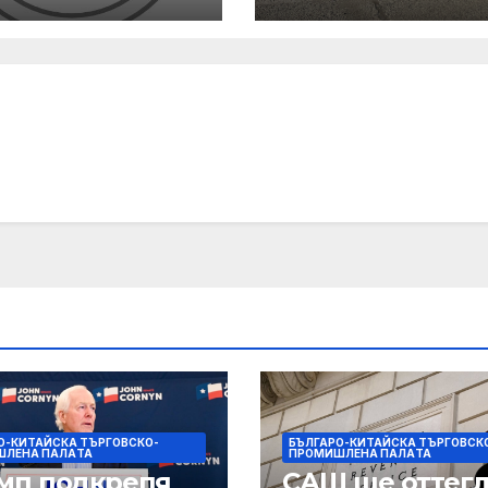
руда: Заставам
Стабилно
всеки свой
финансово
жител, който
състояние, ръс
оти съвестно
приходите и
напредък в
реализацията 
инфраструкту
и социални
проекти
О-КИТАЙСКА ТЪРГОВСКО-
БЪЛГАРО-КИТАЙСКА ТЪРГОВСК
ШЛЕНА ПАЛAТА
ПРОМИШЛЕНА ПАЛAТА
мп подкрепя
САЩ ще оттегл