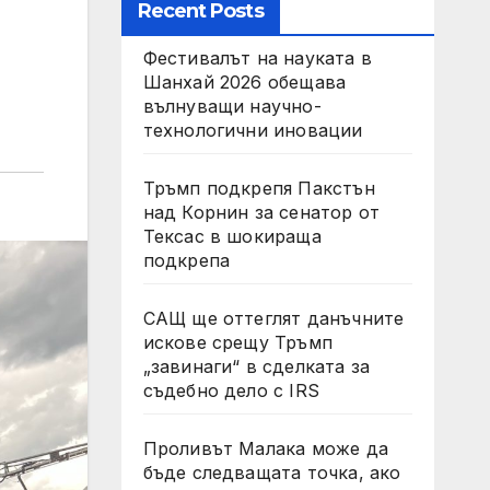
Recent Posts
Фестивалът на науката в
Шанхай 2026 обещава
вълнуващи научно-
технологични иновации
Тръмп подкрепя Пакстън
над Корнин за сенатор от
Тексас в шокираща
подкрепа
САЩ ще оттеглят данъчните
искове срещу Тръмп
„завинаги“ в сделката за
съдебно дело с IRS
Проливът Малака може да
бъде следващата точка, ако