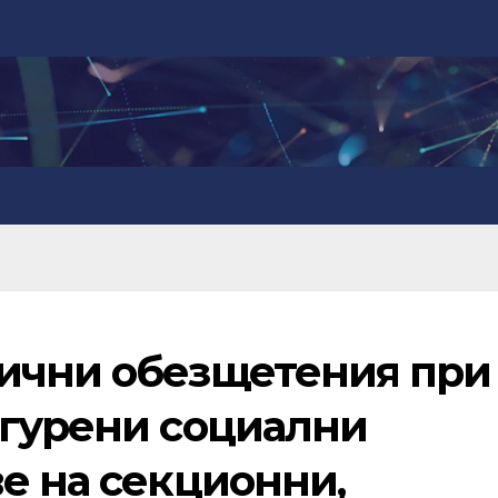
ични обезщетения при
игурени социални
е на секционни,