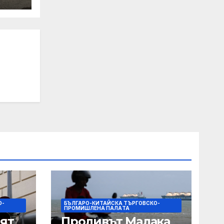
т на
на
рни
О-
БЪЛГАРО-КИТАЙСКА ТЪРГОВСКО-
ПРОМИШЛЕНА ПАЛAТА
ят
Проливът Малака