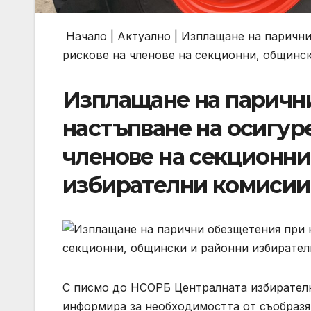
Начало | Актуално | Изплащане на паричн
рискове на членове на секционни, общинс
Изплащане на паричн
настъпване на осигур
членове на секционни
избирателни комисии
С писмо до НСОРБ Централната избирателна 
информира за необходимостта от съобразя