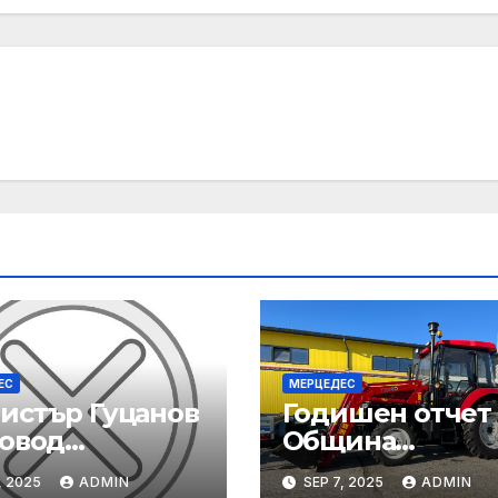
ЕС
МЕРЦЕДЕС
истър Гуцанов
Годишен отчет
повод
Община
адението
Благоевград за
, 2025
ADMIN
SEP 7, 2025
ADMIN
щу инспектори
2024 година: