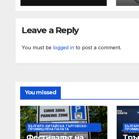
изслушване на
по т
номинираните
зад 
кандидати за
слу
Leave a Reply
заместник-
раб
омбудсман
You must be
logged in
to post a comment.
You missed
БЪЛГАРО-КИТАЙСКА ТЪРГОВСКО-
БЪЛГАР
ПРОМИШЛЕНА ПАЛAТА
ПРОМИ
Фестивалът на
Тръ