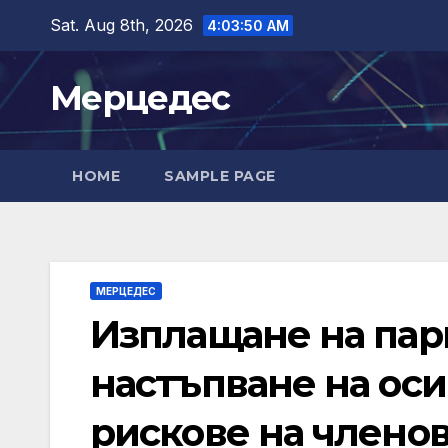
Skip
Sat. Aug 8th, 2026
4:03:51 AM
to
content
Мерцедес
HOME
SAMPLE PAGE
МЕРЦЕДЕС
Изплащане на пар
настъпване на ос
рискове на членов