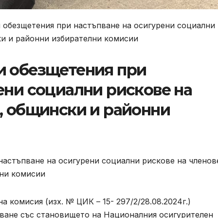
и обезщетения при настъпване на осигурени социални
ки и районни избирателни комисии
и обезщетения при
ени социални рискове на
, общински и районни
комисия (изх. № ЦИК – 15- 297/2/28.08.2024г.)
ване със становището на Националния осигурителен