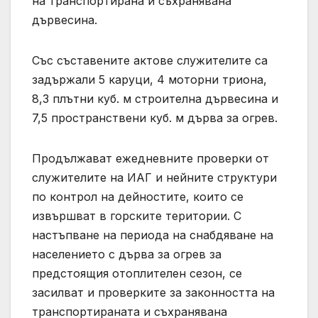
на транспортирана и съхранявана
дървесина.
Със съставените актове служителите са
задържали 5 каруци, 4 моторни триона,
8,3 плътни куб. м строителна дървесина и
7,5 пространствени куб. м дърва за огрев.
Продължават ежедневните проверки от
служителите на ИАГ и нейните структури
по контрол на дейностите, които се
извършват в горските територии. С
настъпване на периода на снабдяване на
населението с дърва за огрев за
предстоящия отоплителен сезон, се
засилват и проверките за законността на
транспортираната и съхранявана