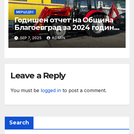
МЕРЦЕДЕС
Годишен отчет на Община
Благоевград за 2024 година:
Стабилно финансово
SEP 7, 2025
ADMIN
състояние, ръст на
приходите и напредък в
реализацията на
инфраструктурни и
социални проекти
Leave a Reply
You must be
logged in
to post a comment.
Search