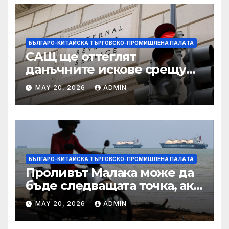
БЪЛГАРО-КИТАЙСКА ТЪРГОВСКО-ПРОМИШЛЕНА ПАЛAТА
САЩ ще оттеглят
данъчните искове срещу
Тръмп „завинаги“ в
MAY 20, 2026
ADMIN
сделката за съдебно дело с
IRS
БЪЛГАРО-КИТАЙСКА ТЪРГОВСКО-ПРОМИШЛЕНА ПАЛAТА
Проливът Малака може да
бъде следващата точка, ако
Азия не внимава
MAY 20, 2026
ADMIN