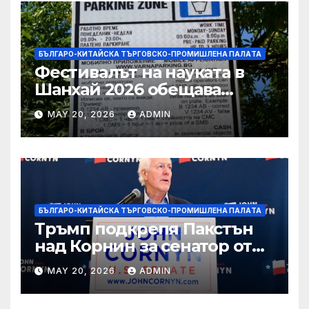
БЪЛГАРО-КИТАЙСКА ТЪРГОВСКО-ПРОМИШЛЕНА ПАЛAТА
Фестивалът на науката в
Шанхай 2026 обещава
вълнуващи научно-
MAY 20, 2026
ADMIN
технологични иновации
БЪЛГАРО-КИТАЙСКА ТЪРГОВСКО-ПРОМИШЛЕНА ПАЛAТА
Тръмп подкрепя Пакстън
над Корнин за сенатор от
Тексас в шокираща
MAY 20, 2026
ADMIN
подкрепа