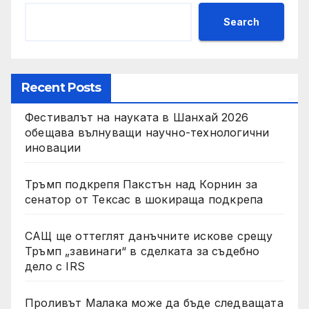
Search
Recent Posts
Фестивалът на науката в Шанхай 2026
обещава вълнуващи научно-технологични
иновации
Тръмп подкрепя Пакстън над Корнин за
сенатор от Тексас в шокираща подкрепа
САЩ ще оттеглят данъчните искове срещу
Тръмп „завинаги“ в сделката за съдебно
дело с IRS
Проливът Малака може да бъде следващата