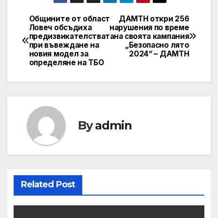
Общините от област
ДАМТН откри 256
Post
Ловеч обсъдиха
нарушения по време
предизвикателствата
на своята кампания
navigation
при въвеждане на
„Безопасно лято
новия модел за
2024“ – ДАМТН
определяне на ТБО
By
admin
Related Post