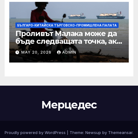
БЪЛГАРО-КИТАЙСКА ТЪРГОВСКО-ПРОМИШЛЕНА ПАЛAТА
Проливът Малака може да
бъде следващата точка, ако
Азия не внимава
MAY 20, 2026
ADMIN
Мерцедес
Proudly powered by WordPress
|
Theme:
Newsup
by
Themeansar
.