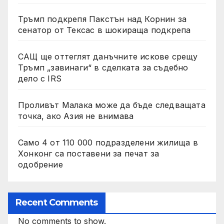
Тръмп подкрепя Пакстън над Корнин за
сенатор от Тексас в шокираща подкрепа
САЩ ще оттеглят данъчните искове срещу
Тръмп „завинаги“ в сделката за съдебно
дело с IRS
Проливът Малака може да бъде следващата
точка, ако Азия не внимава
Само 4 от 110 000 подразделени жилища в
Хонконг са поставени за печат за
одобрение
Recent Comments
No comments to show.