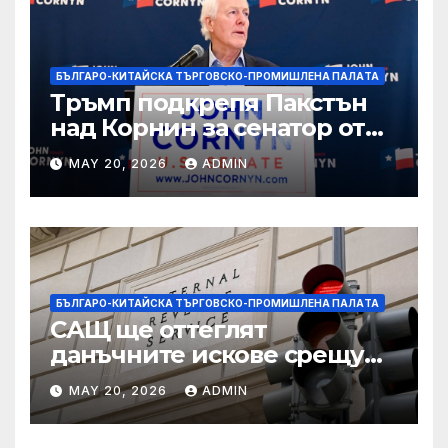
БЪЛГАРО-КИТАЙСКА ТЪРГОВСКО-ПРОМИШЛЕНА ПАЛAТА
Тръмп подкрепя Пакстън
над Корнин за сенатор от
Тексас в шокираща
MAY 20, 2026
ADMIN
подкрепа
БЪЛГАРО-КИТАЙСКА ТЪРГОВСКО-ПРОМИШЛЕНА ПАЛAТА
САЩ ще оттеглят
данъчните искове срещу
Тръмп „завинаги“ в
MAY 20, 2026
ADMIN
сделката за съдебно дело с
IRS