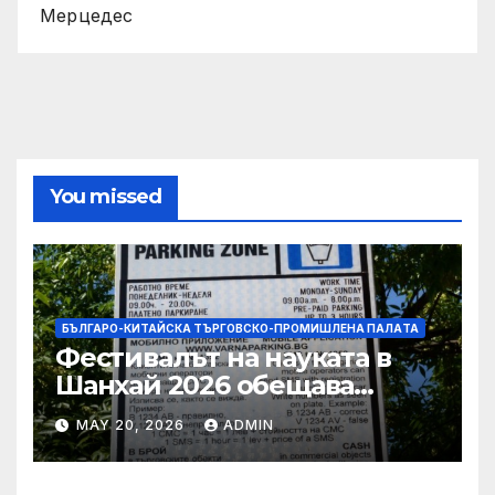
Мерцедес
You missed
БЪЛГАРО-КИТАЙСКА ТЪРГОВСКО-ПРОМИШЛЕНА ПАЛAТА
Фестивалът на науката в
Шанхай 2026 обещава
вълнуващи научно-
MAY 20, 2026
ADMIN
технологични иновации